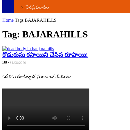
నేర‌ప్ర‌పంచం
Home
Tags
BAJARAHILLS
Tag: BAJARAHILLS
కొడుకును క‌సాయిని చేసిన రూపాయి!
SRI
-
31/08/2020
కదలిక యూట్యూబ్ నుండి ఒక వీడియో