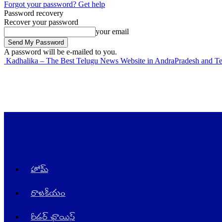
Forgot your password? Get help
Password recovery
Recover your password
your email
A password will be e-mailed to you.
Kadhalika – The Best Telugu News Website in AndraPradesh and T
హోమ్
రాజ‌కీయం
రీడర్ ఛాయిస్