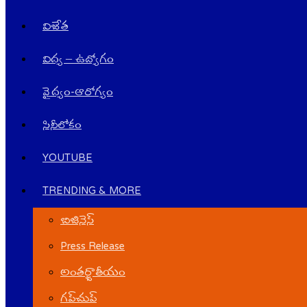
విజేత
విద్య – ఉద్యోగం
వైద్యం-ఆరోగ్యం
సినీలోకం
YOUTUBE
TRENDING & MORE
బిజినెస్
Press Release
అంతర్జాతీయం
గ‌ప్‌చుప్