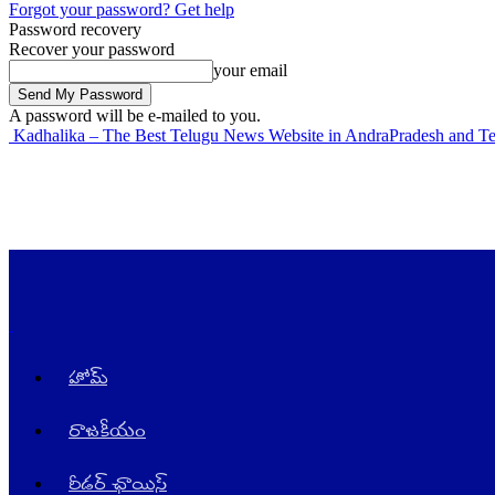
Forgot your password? Get help
Password recovery
Recover your password
your email
A password will be e-mailed to you.
Kadhalika – The Best Telugu News Website in AndraPradesh and T
హోమ్
రాజ‌కీయం
రీడర్ ఛాయిస్