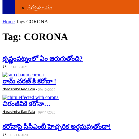
నేర‌ప్ర‌పంచం
Home
Tags
CORONA
Tag: CORONA
కృష్ణంప‌ట్నంలో ఏం జ‌రుగుతోంది?
SRI
-
31/05/2021
రామ్ చరణ్ కి కరోనా !
Narasimha Rao Pala
-
29/12/2020
చిరంజీవికి కరోనా…
Narasimha Rao Pala
-
09/11/2020
క‌రోనాపై సీసీఎంబీ హెచ్చ‌రిక అర్థ‌మ‌వుతోందా!
SRI
-
06/11/2020