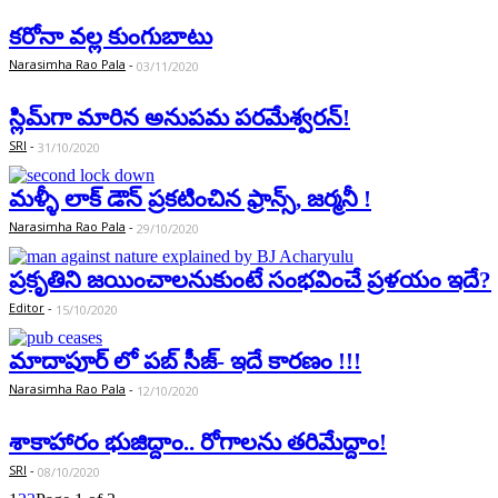
కరోనా వల్ల కుంగుబాటు
Narasimha Rao Pala
-
03/11/2020
స్లిమ్‌గా మారిన అనుప‌మ ప‌ర‌మేశ్వ‌ర‌న్‌!
SRI
-
31/10/2020
మళ్ళీ లాక్ డౌన్ ప్రకటించిన ఫ్రాన్స్, జర్మనీ !
Narasimha Rao Pala
-
29/10/2020
ప్ర‌కృతిని జ‌యించాల‌నుకుంటే సంభ‌వించే ప్ర‌ళ‌యం ఇదే?
Editor
-
15/10/2020
మాదాపూర్ లో పబ్ సీజ్- ఇదే కారణం !!!
Narasimha Rao Pala
-
12/10/2020
శాకాహారం భుజిద్దాం.. రోగాల‌ను త‌రిమేద్దాం!
SRI
-
08/10/2020