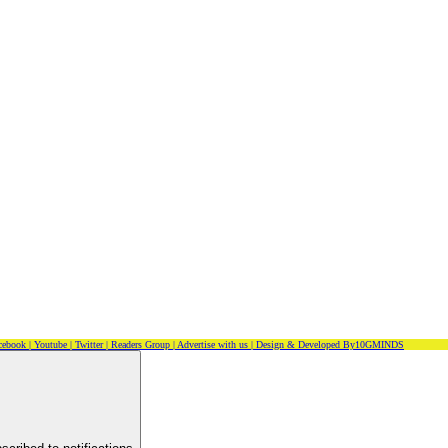
cebook |
Youtube |
Twitter |
Readers Group |
Advertise with us |
Design & Developed By10GMINDS