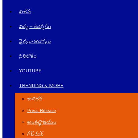
విజేత
విద్య – ఉద్యోగం
వైద్యం-ఆరోగ్యం
సినీలోకం
YOUTUBE
TRENDING & MORE
బిజినెస్
Press Release
అంతర్జాతీయం
గ‌ప్‌చుప్