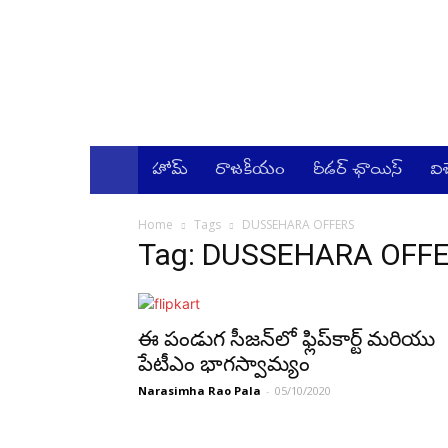
Kadhalika
–
The
Best
Telugu
News
హోమ్
రాజ‌కీయం
రీడర్ ఛాయిస్
వి
Website
in
AndraPradesh
Home
Tags
DUSSEHARA OFFERS
and
Tag: DUSSEHARA OFF
Telangana
ఈ పండుగ సీజన్‌లో ఫ్లిప్‌కార్ట్‌ మరియు
పేటీఎం భాగస్వామ్యం
Narasimha Rao Pala
-
05/10/2020