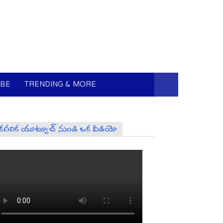
UBE
TRENDING & MORE
కదలిక యూట్యూబ్ నుండి ఒక వీడియో