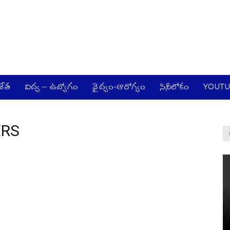
జేత
విద్య – ఉద్యోగం
వైద్యం-ఆరోగ్యం
సినీలోకం
YOUT
ERS