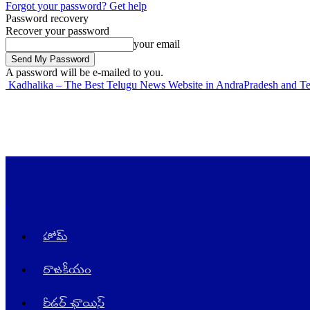
Forgot your password? Get help
Password recovery
Recover your password
your email
A password will be e-mailed to you.
Kadhalika – The Best Telugu News Website in AndraPradesh and T
హోమ్
రాజ‌కీయం
రీడర్ ఛాయిస్