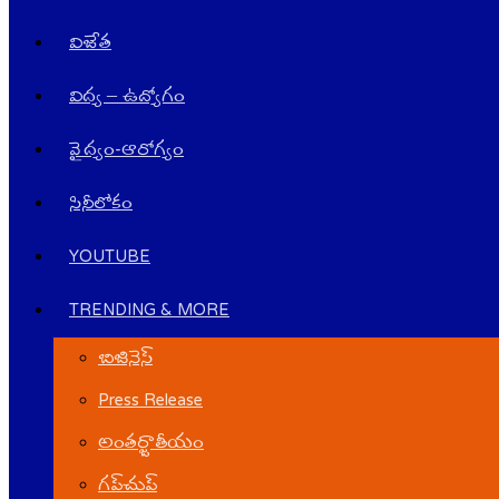
విజేత
విద్య – ఉద్యోగం
వైద్యం-ఆరోగ్యం
సినీలోకం
YOUTUBE
TRENDING & MORE
బిజినెస్
Press Release
అంతర్జాతీయం
గ‌ప్‌చుప్