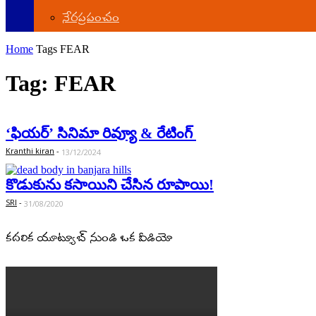
నేర‌ప్ర‌పంచం
Home
Tags
FEAR
Tag: FEAR
‘ఫియర్’ సినిమా రివ్యూ & రేటింగ్
Kranthi kiran
-
13/12/2024
కొడుకును క‌సాయిని చేసిన రూపాయి!
SRI
-
31/08/2020
కదలిక యూట్యూబ్ నుండి ఒక వీడియో