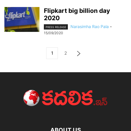
Flipkart big billion day
2020
Narasimha Rao Pala
-
PRESS RELEASE
15/09/2020
1
2
ABOUT US