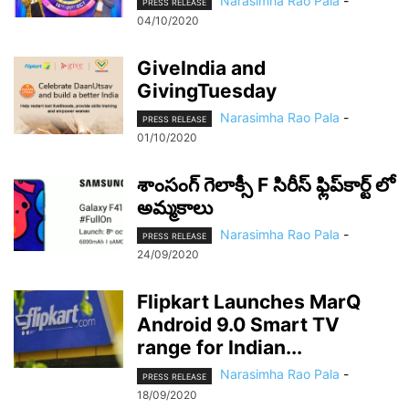
Narasimha Rao Pala
-
PRESS RELEASE
04/10/2020
GiveIndia and
GivingTuesday
Narasimha Rao Pala
-
PRESS RELEASE
01/10/2020
శాంసంగ్ గెలాక్సీ F‌ సిరీస్ ఫ్లిప్‌కార్ట్‌ లో
అమ్మకాలు
Narasimha Rao Pala
-
PRESS RELEASE
24/09/2020
Flipkart Launches MarQ
Android 9.0 Smart TV
range for Indian...
Narasimha Rao Pala
-
PRESS RELEASE
18/09/2020