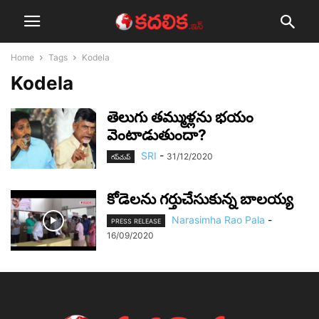
Home
Tags
Kodela
Kodela
తెలుగు త‌మ్ముళ్ల‌ను భ‌యం
వెంటాడుతుందా?
SRI
-
31/12/2020
గ‌ప్‌చుప్
కోడెల‌ను గ‌ర్తుచేసుకున్న బాల‌య్య‌
Narasimha Rao Pala
-
PRESS RELEASE
16/09/2020