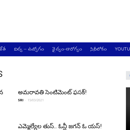
జేత
విద్య – ఉద్యోగం
వైద్యం-ఆరోగ్యం
సినీలోకం
YOUT
S
‌న
అమ‌రావ‌తి సెంటిమెంట్ ఫ‌స‌క్‌!
SRI
-
15/03/2021
ఎమ్మెల్యేల తుస్‌.. ఓన్లీ జ‌గ‌న్ ఓ య‌స్‌!