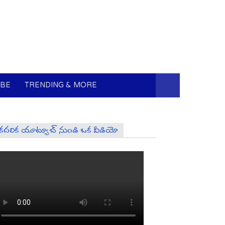
UBE
TRENDING & MORE
కదలిక యూట్యూబ్ నుండి ఒక వీడియో