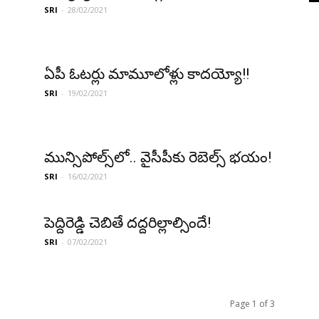
SRI
-
28/02/2021
ఏపీ ఓట‌ర్లు మామూలోళ్లు కాద‌య్యో!!
SRI
-
19/02/2021
మున్సిపోల్స్‌లో.. వైసీపీకు రెబెల్స్ భ‌యం!
SRI
-
16/02/2021
పెద్దిరెడ్డి చెబితే ద‌ద్ద‌రిల్లాల్సిందే!
SRI
-
07/02/2021
Page 1 of 3