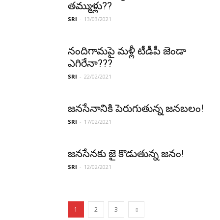
త‌మ్ముళ్లు??
SRI
-
13/03/2021
నందిగామ‌పై మ‌ళ్లీ టీడీపీ జెండా
ఎగిరేనా???
SRI
-
22/02/2021
జ‌న‌సేనానికి పెరుగుతున్న జ‌న‌బ‌లం!
SRI
-
17/02/2021
జ‌న‌సేన‌కు జై కొడుతున్న జ‌నం!
SRI
-
12/02/2021
1
2
3