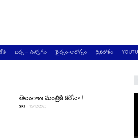
జేత
విద్య – ఉద్యోగం
వైద్యం-ఆరోగ్యం
సినీలోకం
YOUT
Vi
తెలంగాణ మంత్రికి క‌రోనా !
Pl
SRI
-
15/12/2020