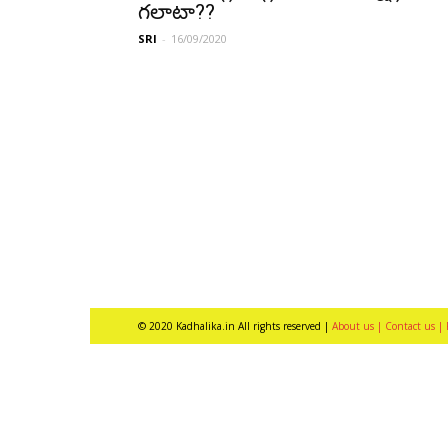
గ‌లాటా??
SRI
-
16/09/2020
© 2020 Kadhalika.in All rights reserved |
About us |
Contact us |