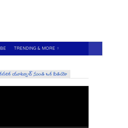
UBE
TRENDING & MORE
కదలిక యూట్యూబ్ నుండి ఒక వీడియో
deo
ayer