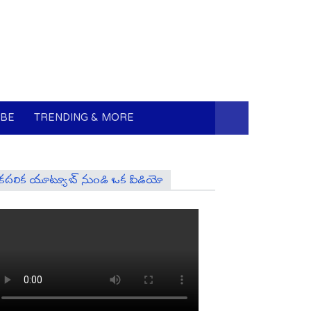
UBE
TRENDING & MORE
కదలిక యూట్యూబ్ నుండి ఒక వీడియో