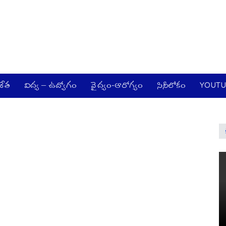
జేత
విద్య – ఉద్యోగం
వైద్యం-ఆరోగ్యం
సినీలోకం
YOUT