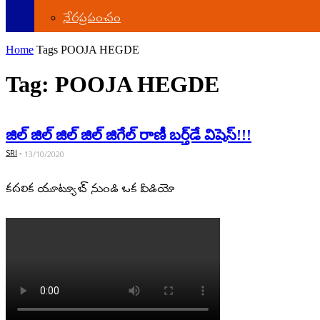
నేర‌ప్ర‌పంచం
Home
Tags
POOJA HEGDE
Tag: POOJA HEGDE
జిల్ జిల్ జిల్ జిల్‌ జిగేల్ రాణీ బ‌ర్త్‌డే విషెస్‌!!!
SRI
-
13/10/2020
కదలిక యూట్యూబ్ నుండి ఒక వీడియో