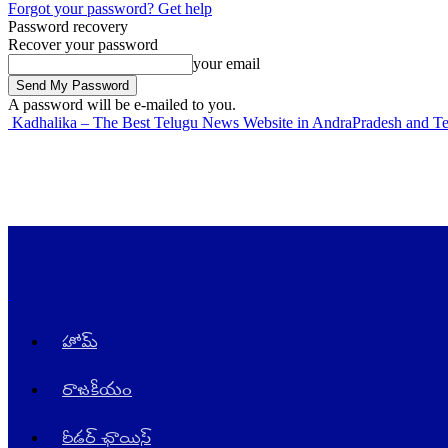
Forgot your password? Get help
Password recovery
Recover your password
your email
A password will be e-mailed to you.
Kadhalika – The Best Telugu News Website in AndraPradesh and T
హోమ్
రాజ‌కీయం
రీడర్ ఛాయిస్