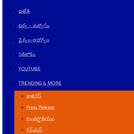
విజేత
విద్య – ఉద్యోగం
వైద్యం-ఆరోగ్యం
సినీలోకం
YOUTUBE
TRENDING & MORE
బిజినెస్
Press Release
అంతర్జాతీయం
గ‌ప్‌చుప్