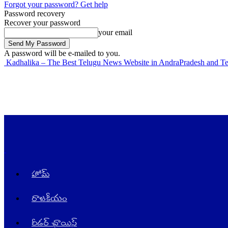
Forgot your password? Get help
Password recovery
Recover your password
your email
A password will be e-mailed to you.
Kadhalika – The Best Telugu News Website in AndraPradesh and T
హోమ్
రాజ‌కీయం
రీడర్ ఛాయిస్