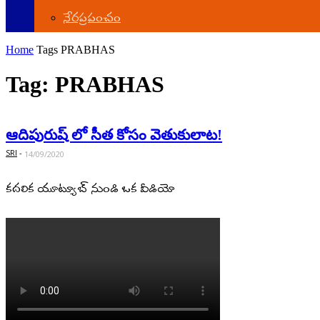
నేర‌ప్ర‌పంచం
Home
Tags
PRABHAS
Tag: PRABHAS
ఆదిపురుష్ లో సీత కోసం వెతుకులాట‌!
SRI
-
14/09/2020
కదలిక యూట్యూబ్ నుండి ఒక వీడియో