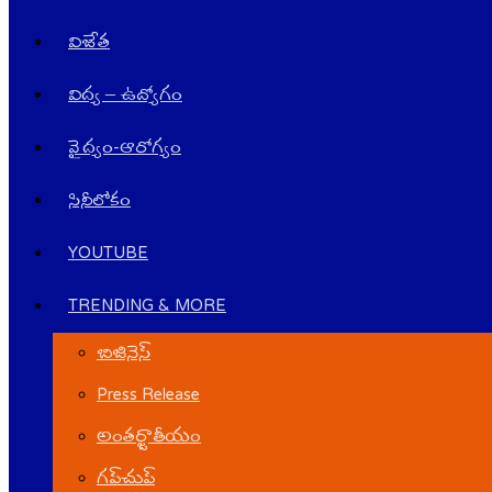
విజేత
విద్య – ఉద్యోగం
వైద్యం-ఆరోగ్యం
సినీలోకం
YOUTUBE
TRENDING & MORE
బిజినెస్
Press Release
అంతర్జాతీయం
గ‌ప్‌చుప్