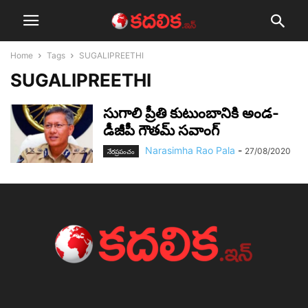
Home
Tags
SUGALIPREETHI
SUGALIPREETHI
సుగాలి ప్రీతి కుటుంబానికి అండ-
డీజీపీ గౌతమ్ సవాంగ్
Narasimha Rao Pala
-
27/08/2020
నేర‌ప్ర‌పంచం