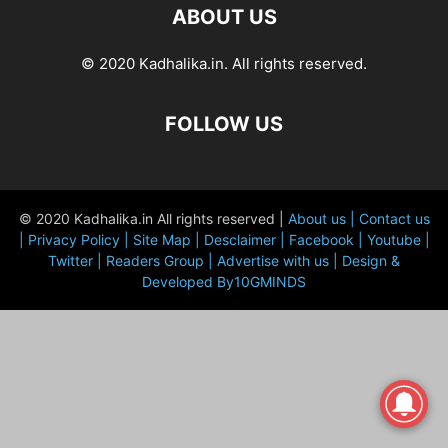
ABOUT US
© 2020 Kadhalika.in. All rights reserved.
FOLLOW US
© 2020 Kadhalika.in All rights reserved |
About us |
Contact us
|
Privacy Policy |
Site Map |
Desclaimer |
Facebook |
Youtube |
Twitter |
Readers Group |
Advertise with us |
Design &
Developed By10GMINDS