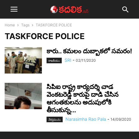
Home
Tags
TASKFORCE POLICE
TASKFORCE POLICE
కారు.. క‌మ‌లం దుబ్బాక‌లో స‌మ‌రం!
SRI
-
02/11/2020
రాజ‌కీయం
సిపిఐ రాష్ట్ర కార్యదర్శి చాడ
వెంకటరెడ్డి కారుపై దాడి చేసిన
ఆగంతకులను అదుపులోకి
తీసుకున్న...
Narasimha Rao Pala
-
14/09/2020
నేర‌ప్ర‌పంచం