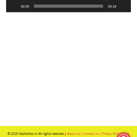
00:00
09:18
© 2020 Kadhalika.in All rights reserved |
About us |
Contact us |
Privacy Policy |
Site