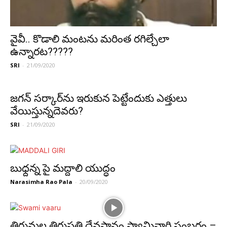
వైవీ.. కొడాలి మంటను మ‌రింత ర‌గిల్చేలా
ఉన్నార‌ట‌?????
SRI
-
21/09/2020
జ‌గ‌న్ స‌ర్కార్‌ను ఇరుకున పెట్టేందుకు ఎత్తులు
వేయిస్తున్న‌దెవ‌రు?
SRI
-
21/09/2020
బుధ్దన్న పై మద్దాలి యుద్ధం
Narasimha Rao Pala
-
20/09/2020
తిరుమల తిరుపతి దేవస్థానం స్వామివారి సంబరం –