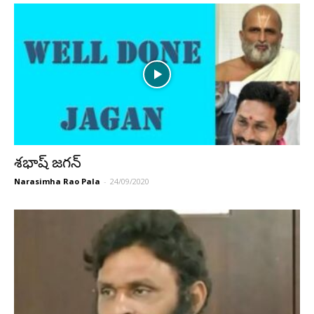
శభాష్ జగన్
Narasimha Rao Pala
-
24/09/2020