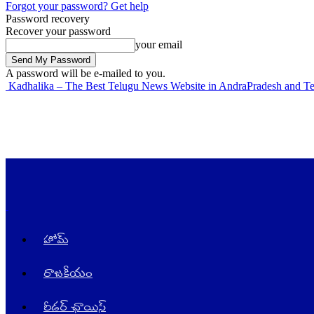
Forgot your password? Get help
Password recovery
Recover your password
your email
A password will be e-mailed to you.
Kadhalika – The Best Telugu News Website in AndraPradesh and T
హోమ్
రాజ‌కీయం
రీడర్ ఛాయిస్