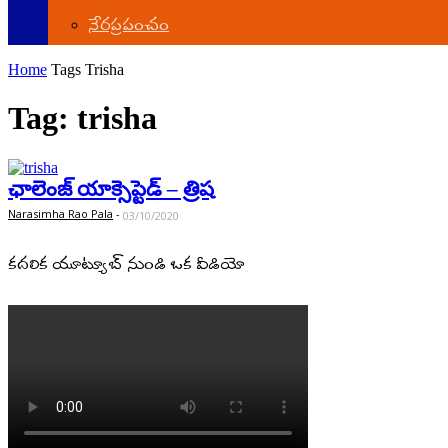
నేర‌ప్ర‌పంచం
Home
Tags
Trisha
Tag: trisha
ఛాలెంజ్ యాక్సెప్టెడ్ – త్రిష
Narasimha Rao Pala
-
03/10/2020
కదలిక యూట్యూబ్ నుండి ఒక వీడియో