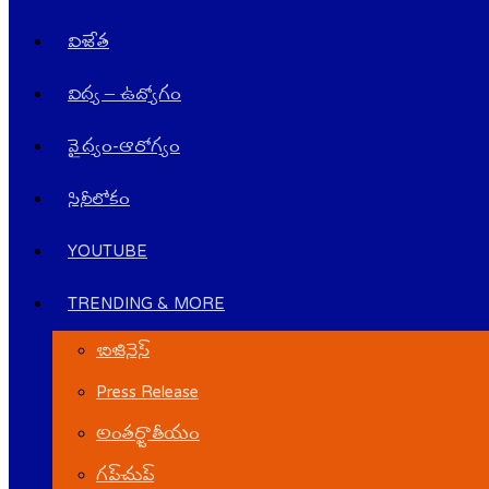
విజేత
విద్య – ఉద్యోగం
వైద్యం-ఆరోగ్యం
సినీలోకం
YOUTUBE
TRENDING & MORE
బిజినెస్
Press Release
అంతర్జాతీయం
గ‌ప్‌చుప్