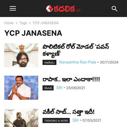
Home
Tags
YCP JANASENA
YCP JANASENA
పొలిటికల్ రోల్ మోడల్ ‘పవన్
కళ్యాణ్’
Narasimha Rao Pala
-
20/11/2024
రాజ‌కీయం
రాపాక‌.. ఇలా ఎందాకా!!!!
SRI
-
23/06/2021
గ‌ప్‌చుప్
వ‌కీల్ సాబ్‌… స‌త్తా ఇదీ!
SRI
-
07/05/2021
TRENDING & MORE