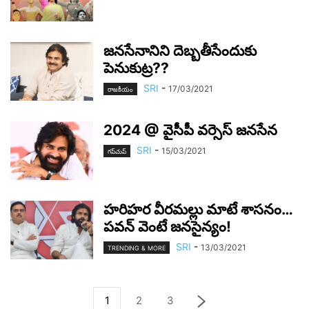
జన‌సేనానిని దెబ్బ‌తీసేందుకు
పెనుకుట్ర‌??
SRI
-
17/03/2021
రాజ‌కీయం
2024 @ వైసీపీ వ‌ర్సెస్ జ‌న‌సేన‌
SRI
-
15/03/2021
గ‌ప్‌చుప్
హ‌రి‌హ‌ర వీర‌మ‌ల్లు మాటే శాస‌నం…
ప‌వ‌న్ వెంటే జ‌న‌సైన్యం!
SRI
-
13/03/2021
TRENDING & MORE
1
2
3