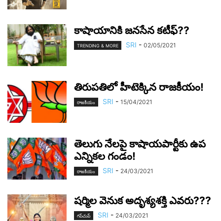
కాషాయానికి జ‌నసేన క‌టీఫ్‌??
SRI
-
02/05/2021
TRENDING & MORE
తిరుప‌తిలో హీటెక్కిన రాజ‌కీయం!
SRI
-
15/04/2021
రాజ‌కీయం
తెలుగు నేల‌పై కాషాయ‌పార్టీకు ఉప
ఎన్నిక‌ల గండం!
SRI
-
24/03/2021
రాజ‌కీయం
ష‌ర్మిల వెనుక అదృశ్య‌శ‌క్తి ఎవ‌రు???
SRI
-
24/03/2021
గ‌ప్‌చుప్