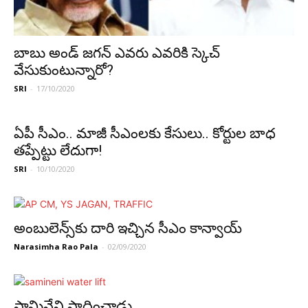
బాబు అండ్ జ‌గ‌న్ ఎవ‌రు ఎవ‌రికి స్కెచ్
వేసుకుంటున్నారో?
SRI
-
17/10/2020
ఏపీ సీఎం.. మాజీ సీఎంల‌కు కేసులు.. కోర్టుల బాధ
త‌ప్పేట్టు లేదుగా!
SRI
-
10/10/2020
అంబులెన్స్‌కు దారి ఇచ్చిన సీఎం కాన్వాయ్
Narasimha Rao Pala
-
02/09/2020
సామినేని సాధించాడు