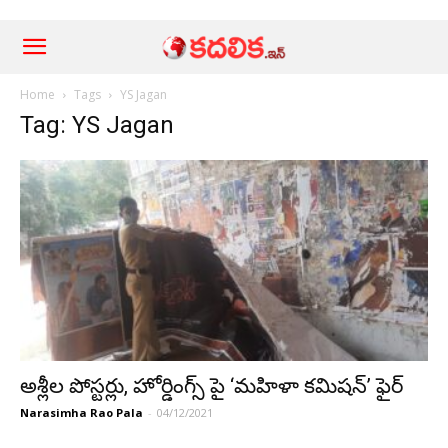
Home
Tags
YS Jagan
Tag: YS Jagan
అశ్లీల పోస్టర్లు, హోర్డింగ్స్ పై ‘మహిళా కమిషన్’ ఫైర్
Narasimha Rao Pala
-
04/12/2021