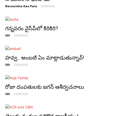
Narasimha Rao Pala
-
28/08/2020
గ‌న్న‌వ‌రం వైసీపీలో కిరికిరి?
SRI
-
25/08/2020
హ‌వ్వ‌.. అంబ‌టి ఏం మాట్లాడుతున్నావ్‌!
SRI
-
25/08/2020
రోజా దంప‌తుల‌కు జ‌గ‌న్ ఆశీర్వ‌చ‌నాలు
SRI
-
24/08/2020