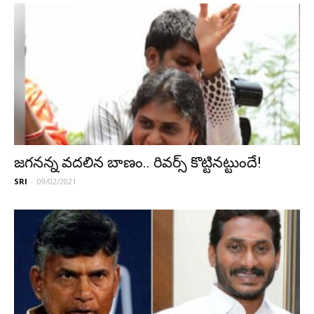
జ‌గ‌న‌న్న వ‌ద‌లిన బాణం.. రివ‌ర్స్ కొట్టిన‌ట్టుందే!
SRI
-
09/02/2021