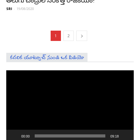
తెలుగు చంద్రుల స‌రికొత్త రాజ‌కీయం!
SRI
-
19/08/2020
1
2
కదలిక యూట్యూబ్ నుండి ఒక వీడియో
Video
Player
00:00
09:18