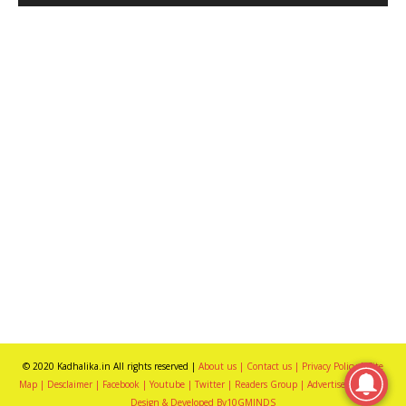
© 2020 Kadhalika.in All rights reserved |
About us |
Contact us |
Privacy Policy |
Site
Map |
Desclaimer |
Facebook |
Youtube |
Twitter |
Readers Group |
Advertise with us |
Design & Developed By10GMINDS