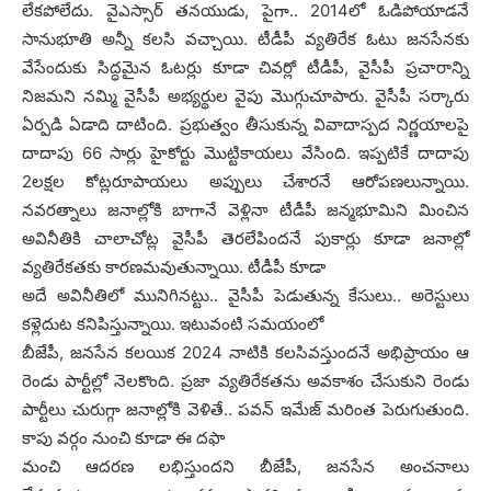
లేక‌పోలేదు. వైఎస్సార్ త‌న‌యుడు, పైగా.. 2014లో ఓడిపోయాడ‌నే
సానుభూతి అన్నీ క‌ల‌సి వ‌చ్చాయి. టీడీపీ వ్య‌తిరేక ఓటు జ‌న‌సేన‌కు
వేసేందుకు సిద్ధ‌మైన ఓట‌ర్లు కూడా చివ‌ర్లో టీడీపీ, వైసీపీ ప్ర‌చారాన్ని
నిజ‌మ‌ని న‌మ్మి వైసీపీ అభ్య‌ర్థుల వైపు మొగ్గుచూపారు. వైసీపీ స‌ర్కారు
ఏర్ప‌డి ఏడాది దాటింది. ప్ర‌భుత్వం తీసుకున్న వివాదాస్ప‌ద నిర్ణ‌యాల‌పై
దాదాపు 66 సార్లు హైకోర్టు మొట్టికాయ‌లు వేసింది. ఇప్ప‌టికే దాదాపు
2ల‌క్ష‌ల కోట్ల‌రూపాయ‌లు అప్పులు చేశార‌నే ఆరోప‌ణ‌లున్నాయి.
న‌వ‌ర‌త్నాలు జ‌నాల్లోకి బాగానే వెళ్లినా టీడీపీ జ‌న్మ‌భూమిని మించిన
అవినీతికి చాలాచోట్ల వైసీపీ తెర‌లేపింద‌నే పుకార్లు కూడా జ‌నాల్లో
వ్య‌తిరేక‌త‌కు కార‌ణ‌మ‌వుతున్నాయి. టీడీపీ కూడా
అదే అవినీతిలో మునిగిన‌ట్టు.. వైసీపీ పెడుతున్న కేసులు.. అరెస్టులు
క‌ళ్లెదుట క‌నిపిస్తున్నాయి. ఇటువంటి స‌మ‌యంలో
బీజేపీ, జ‌న‌సేన క‌ల‌యిక 2024 నాటికి క‌ల‌సివ‌స్తుంద‌నే అభిప్రాయం ఆ
రెండు పార్టీల్లో నెల‌కొంది. ప్ర‌జా వ్య‌తిరేక‌త‌ను అవ‌కాశం చేసుకుని రెండు
పార్టీలు చురుగ్గా జ‌నాల్లోకి వెళితే.. ప‌వ‌న్ ఇమేజ్ మ‌రింత పెరుగుతుంది.
కాపు వ‌ర్గం నుంచి కూడా ఈ ద‌ఫా
మంచి ఆద‌ర‌ణ ల‌భిస్తుంద‌ని బీజేపీ, జ‌న‌సేన అంచ‌నాలు