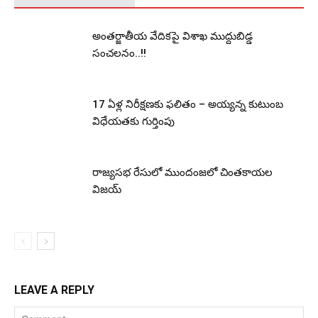
అంతర్జాతీయ వేదికపై విశాఖ ముద్దుబిడ్డ
సంచలనం..!!
17 ఏళ్ల నిరీక్షణకు ఫలితం – అయ్యన్న కుటుంబ
విధేయతకు గుర్తింపు
రాజ్యసభ రేసులో ముందంజలో చింతకాయల
విజయ్
LEAVE A REPLY