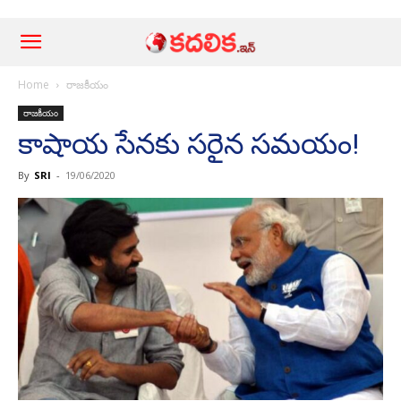
Home
రాజ‌కీయం
రాజ‌కీయం
కాషాయ సేనకు స‌రైన స‌మ‌యం!
By
SRI
-
19/06/2020