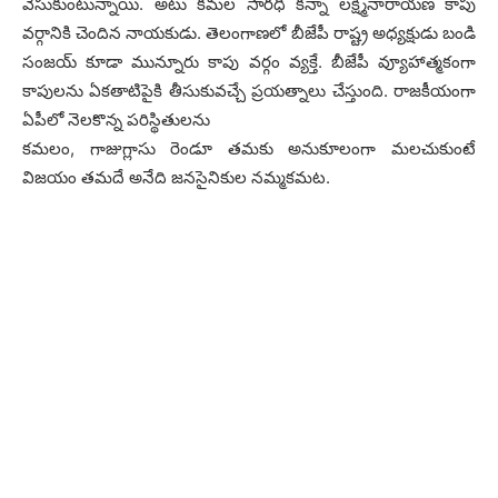
వేసుకుంటున్నాయి. అటు క‌మ‌ల సార‌ధి క‌న్నా ల‌క్ష్మినారాయ‌ణ కాపు
వ‌ర్గానికి చెందిన నాయ‌కుడు. తెలంగాణ‌లో బీజేపీ రాష్ట్ర అధ్య‌క్షుడు బండి
సంజ‌య్ కూడా మున్నూరు కాపు వ‌ర్గం వ్య‌క్తే. బీజేపీ వ్యూహాత్మ‌కంగా
కాపుల‌ను ఏక‌తాటిపైకి తీసుకువ‌చ్చే ప్ర‌య‌త్నాలు చేస్తుంది. రాజ‌కీయంగా
ఏపీలో నెల‌కొన్న ప‌రిస్థితుల‌ను
క‌మ‌లం, గాజుగ్లాసు రెండూ త‌మకు అనుకూలంగా మల‌చుకుంటే
విజ‌యం త‌మ‌దే అనేది జ‌నసైనికుల న‌మ్మ‌కమ‌ట‌.