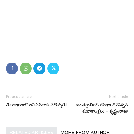
Previous article
Next article
తెలంగాణ‌లో ఐపీఎస్‌ల‌కు ప‌దోన్న‌తి!
అంతర్జాతీయ యోగా దినోత్సవ
శుభాకాంక్షలు – కృష్ణంరాజు
RELATED ARTICLES
MORE FROM AUTHOR