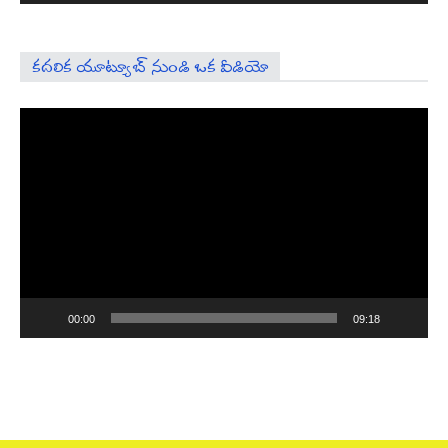
కదలిక యూట్యూబ్ నుండి ఒక వీడియో
Video
Player
00:00
09:18