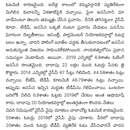
ఓట‌మికి కార‌ణ‌మైంది. ఐదేళ్ల కాలంలో క‌మ్మవ‌ర్గానికి వ్య‌తిరేకంగా
మిగిలిన కులాల‌న్నీ ఏక‌తాటిపైకి వ‌చ్చాయి. పైగా జ‌న‌సేనాని మా
వాడేనంటూ తెలుగు త‌మ్ముళ్లు చేసిన ప్రచారం.. దీనికి త‌గిన‌ట్టుగా వైసీపీ
కూడా.. టీడీపీ, జ‌న‌సేన ఒక్క‌టే నంటూ ప్ర‌చారం చేయ‌టం ప‌వ‌న్‌ను
ఘోరంగా దెబ్బ‌తీశాయి. అసెంబ్లీ, పార్ల‌మెంట‌రీ నియోజ‌క‌వ‌ర్గాల్లో ఓట‌ర్ల
బ‌లం ఉన్నా.. వారిని పోలింగ్ బూత్‌ల వ‌ద్ద‌కు తీసుకురావ‌టంలో జ‌న‌సేన
అనుకున్నంత విజ‌యం సాధించ‌లేక‌పోయింది. నాయ‌క‌త్వ‌లోపం ప్ర‌ధాన
స‌మ‌స్య‌గా వెంటాడింది. అయినా.. 2019 ఎన్నిక‌ల్లో 6.8శాతం ఓటింగ్
జ‌నసేన సొంత‌మైంది. దాదాపు 22 ల‌క్ష‌ల మంది ఓట‌ర్లు సేన‌కు జై
కొట్టారు. 2014 ఎన్నిక‌ల్లో వైసీపీ 67 సీట్లు గెలిచింది. 44.58శాతం ఓట్లు
వ‌చ్చాయి. బీజేపీ, టీడీపీ కూట‌మికి 46.79శాతం ఓట్లు వ‌చ్చాయి.
అప్పుడు జ‌న‌సేన ఇచ్చిన మ‌ద్ద‌తు టీడీపీను గెలిపించాయి. ఒంట‌రిగా
బ‌రిలోకి నిలిచి 6.8శాతం ఓట్ల‌కు 2019లో చేర‌టం అంత ఆషామాషీ
కాదు. దాదాపు 20 నియోజ‌క‌వ‌ర్గాల్లో అంత‌ర్గ‌తంగా కొంద‌రు నేత‌లు
చివ‌రి నిమిషంలో వైసీపీ వైపు దూక‌టం చాలాచోట్ల ఓట‌మికి కార‌ణ‌మైంది.
50శాతం ఓట‌ర్లు 2019లో వైసీపీ వైపు చూశారు. వీరిలో దాదాపు
20శాతం మంది ఓట‌ర్లు టీడీపీ వ్య‌తిరేక ఓటు వేసిన‌వార‌నే వాద‌న