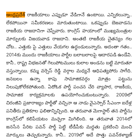
ఆంధ్ర‌ప్ర‌దేశ్
రాజ‌కీయాలు ఎప్పుడూ వేడిగానే ఉంటాయి. ఎన్నిక‌లున్నా..
లేక‌పోయినా స‌మీక‌ర‌ణ‌లు మారుతుంటాయి. ఒక‌ప్పుడు బెజ‌వాడ‌ను
రాజ‌కీయ రాజ‌దానిగా చెప్పేవారు. కాంగ్రెస్ హ‌యాంలో ముఖ్య‌మంత్రుల
మార్పుల‌కు విజ‌య‌వాడ రాజ‌దాని. అంత‌టి రాజ‌కీయ చైత‌న్యం గ‌ల
చోట‌.. ఎత్తుకు పై ఎత్తులు వేయ‌గ‌ల ఉద్దండులున్నారు. అదంతా గ‌తం..
2014కు ముందు రాజ‌కీయాలు పార్టీల బ‌లాబ‌లాల‌పై ఆదార‌ప‌డి ఉండేవి.
కానీ.. రాష్ట్ర విభ‌జ‌న‌తో గెలుపోట‌ములు కులాల అండ‌ను బ‌ట్టి మారుతూ
వ‌స్తున్నాయి. క‌మ్మ వ‌ర్సెస్ రెడ్డి వ‌ర్గాల మ‌ధ్య‌నే ఆధిప‌త్య‌పోరు సాగేది.
జ‌న‌బ‌లం ఉన్నా కాపు సామాజిక‌వ‌ర్గం మాత్రం ప‌ట్టును
నిలుపుకోలేక‌పోతుంది. ఏదోఓక పార్టీ పంచ‌న చేరి వ్యాపార‌, రాజ‌కీయ‌,
సామాజిక కార్య‌క్ర‌మాల‌కు ఉప‌యోగించుకుంటున్నారు. 2009లో
చిరంజీవి ప్ర‌జారాజ్యం పార్టీతో వ‌చ్చినా ఆ నాడు వైఎస్సార్ సీఎంగా ఐదేళ్ల
ప‌నితీరు ప్ర‌తికూల ఫ‌లితాన్నిచ్చింది. ఆ త‌రువాత మెగాస్టార్ త‌న పార్టీను
కాంగ్రెస్‌లో క‌లిపేయ‌టం మ‌చ్చ‌గా మిగిలింది. ఆ త‌రువాత 2014లో
జ‌న‌సేన పేరిట ప‌వ‌న్ పార్టీ పెట్టి టీడీపీకు మ‌ద్ద‌తు ప్ర‌క‌టించి మంచి
మార్కులు తెచ్చుకున్నారు. కానీ.. 2019లో అదే పొత్తు ప‌వ‌న్‌క‌ళ్యాణ్