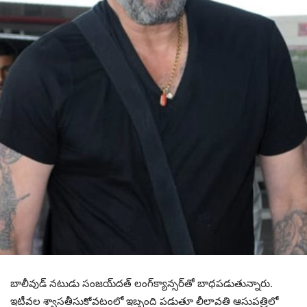
బాలీవుడ్ న‌టుడు సంజ‌య్‌ద‌త్ లంగ్‌క్యాన్సర్‌తో బాధ‌ప‌డుతున్నారు.
ఇటీవ‌ల శ్వాస‌తీసుకోవ‌టంలో ఇబ్బంది ప‌డుతూ లీలావ‌తి ఆసుప‌త్రిలో