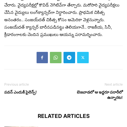
చేరారు. వైద్య‌ప‌రీక్ష‌ల్లో కొవిడ్ నెగిటివ్‌గా తేల్చారు. మ‌రోసారి వైద్య‌ప‌రీక్ష‌లు
చేసిన వైద్యులు లంగ్‌క్యాన్స‌ర్‌గా నిర్ధారించారు. ప్రాథ‌మిక చికిత్స
అనంత‌రం.. సంజ‌య్‌ద‌త్ చికిత్స కోసం అమెరికా వెళ్ల‌నున్నారు.
సంజ‌య్‌ద‌త్ క్యాన్స‌ర్ బారీన‌ప‌డిన‌ట్టు తెలియ‌గానే.. రాజ‌కీయ‌, సినీ,
క్రీడారంగాల‌కు చెందిన ప్ర‌ముఖులు ఆయ‌న్ను ప‌రామ‌ర్శించారు.
Previous article
Next article
ప‌వ‌న్ ఎందుకీ సైలెన్స్‌!
బెజ‌వాడ‌లో ఆ ఇద్దరూ ప‌రారీలో
ఉన్నార‌ట‌!
RELATED ARTICLES