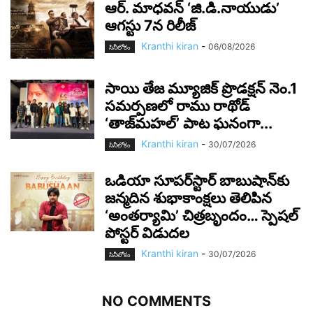
ఆర్‌. మాధవన్‌ ‘జి.డి.నాయుడు’
ఆగస్టు 7న రిలీజ్
Kranthi kiran
-
06/08/2026
సినీలోకం
సాయి తేజ మ్యూజిక్ ప్రొడక్షన్ నెం.1
సమర్పణలో రాము రాథోడ్
‘తాజ్‌మహల్’ పాట ఘనంగా...
Kranthi kiran
-
30/07/2026
సినీలోకం
ఒడియా సూపర్‌స్టార్ బాబుషాన్‌కు
జన్మదిన శుభాకాంక్షలు తెలిపిన
‘అంతర్యామి’ చిత్రబృందం… స్పెషల్
పోస్టర్ విడుదల
Kranthi kiran
-
30/07/2026
సినీలోకం
NO COMMENTS