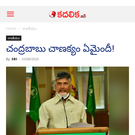
Home
రాజ‌కీయం
రాజ‌కీయం
చంద్ర‌బాబు చాణ‌క్యం ఏమైందీ!
By
SRI
-
05/08/2020