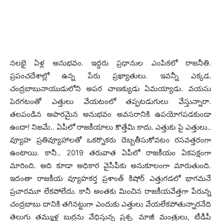
న‌ల‌భై ఏళ్ల అనుభ‌వం. ఇద్దరు ప్ర‌ధానుల ఎంపిక‌లో రాజ‌నీతి.
ప్ర‌పంచ‌దేశాల్లో ఉన్న పేరు ప్ర‌ఖ్యాతులు. ఇవ‌న్నీ ఎక్క‌డ‌.
చంద్ర‌బాబునాయుడులోని అప‌ర‌ చాణ‌క్యుడు ఏమ‌య్యాడు. వ‌య‌సు
పెర‌గ‌టంతో ఎత్తులు వేయ‌టంలో త‌ప్ప‌ట‌డుగులు వేస్తున్నారా.
త‌ల‌పండిన అపార‌మైన అనుభ‌వం అవ‌స‌రానికి ఉప‌యోగ‌ప‌డ‌కుండా
ఉందా! నిజ‌మే.. ఏపీలో రాజ‌కీయాలు కొత్తేమి కాదు. ఎత్తుకు పై ఎత్తులు..
వ్యూహ ప్ర‌తివ్యూహాల‌తో ఒక‌ర్నొక‌రు దెబ్బ‌తీసుకోవ‌టం ర‌స‌వ‌త్త‌రంగా
ఉంటాయి. కానీ.. 2019 త‌రువాత ఏపీలో రాజ‌కీయం ఏక‌ప‌క్షంగా
మారింది. అది కూడా అధికార వైసీపీకు అనుకూలంగా మారుతుంది.
ఇదంతా రాజ‌కీయ వ్యూహ‌క‌ర్త ప్ర‌శాంత్ కిషోర్ ఎత్తుగ‌డ‌లో భాగ‌మ‌నే
ప్ర‌చార‌మూ లేక‌పోలేదు. కానీ అంత‌కు మించిన రాజ‌కీయ‌వేత్త‌గా పేరున్న
చంద్ర‌బాబు దానికి త‌గిన‌ట్టుగా ఎందుకు ఎత్తులు వేయ‌లేక‌పోతున్నార‌నేది
తెలుగు త‌మ్ముళ్ల బుర్ర‌ను వేధిస్తున్న ప్ర‌శ్న‌. మాజీ మంత్రులు, టీడీపీ