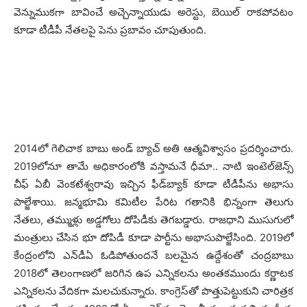
వెన్నుముక‌గా బావించే అచ్చెన్నాయుడు అరెస్టు, బెయిల్ రాక‌పోవ‌టం
కూడా టీడీపీ నేత‌ల‌పై పెను ప్ర‌బావం చూపుతుంది.
2014లో గెలిచాక బాబు అండ్ బ్యాచ్ అతి ఆత్మ‌విశ్వాసం ప్ర‌ద‌ర్శించారు.
2019లోనూ తామే అధికారంలోకి వ‌స్తామ‌నే ధీమా.. నాటి ఇంటెల్‌జెన్స్
చీఫ్ ఏబీ వెంక‌టేశ్వ‌రావు ఇచ్చిన ఫీడ్‌బ్యాక్ కూడా టీడీపీను అభాసు
పాల్జేశాయి. జ‌న్మ‌భూమి క‌మిటీల పేరిట గ‌తానికి భిన్నంగా తెలుగు
నేత‌లు, త‌మ్ముళ్లు అడ్డ‌గోలు దోపిడీకు తెగ‌బ‌డ్డారు. రాజ‌ధాని ముసుగులో
మంత్రులు చేసిన భూ దోపిడీ కూడా పార్టీను అభాసుపాల్జేసింది. 2019లో
కేంద్రంలోని ఎన్‌డీఏ ఓడిపోతుంద‌నే బ‌ల‌మైన ఉద్దేశంతో చంద్ర‌బాబు
2018లో తెలంగాణ‌లో జ‌రిగిన ఉప ఎన్నిక‌ల‌ను అంత‌క‌ముందు క‌ర్ణాట‌క
ఎన్నిక‌ల‌ను వేదిక‌గా మ‌ల‌చుకున్నారు. కాంగ్రెస్‌తో పొత్తుపెట్టుకుని చారిత్ర‌క