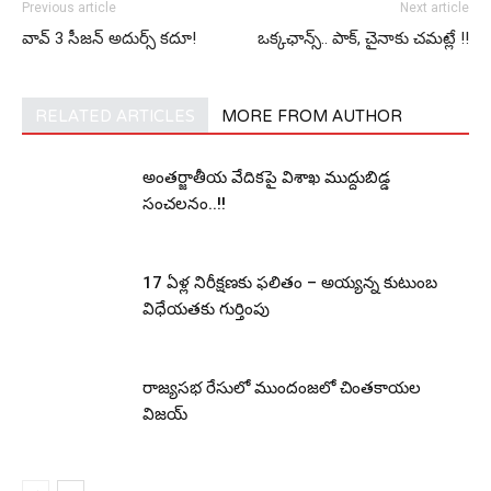
Previous article
Next article
వావ్ 3 సీజ‌న్ అదుర్స్ క‌దూ!
ఒక్క‌ఛాన్స్‌.. పాక్‌, చైనాకు చ‌మ‌ట్లే !!
RELATED ARTICLES
MORE FROM AUTHOR
అంతర్జాతీయ వేదికపై విశాఖ ముద్దుబిడ్డ
సంచలనం..!!
17 ఏళ్ల నిరీక్షణకు ఫలితం – అయ్యన్న కుటుంబ
విధేయతకు గుర్తింపు
రాజ్యసభ రేసులో ముందంజలో చింతకాయల
విజయ్