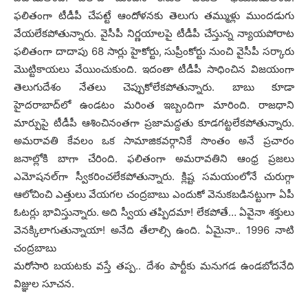
ఫ‌లితంగా టీడీపీ చేప‌ట్టే ఆందోళ‌న‌కు తెలుగు త‌మ్ముళ్లు ముంద‌డుగు
వేయ‌లేక‌పోతున్నారు. వైసీపీ నిర్ణ‌యాల‌పై టీడీపీ చేస్తున్న న్యాయ‌పోరాట
ఫ‌లితంగా దాదాపు 68 సార్లు హైకోర్టు, సుప్రీంకోర్టు నుంచి వైసీపీ స‌ర్కారు
మొట్టికాయ‌లు వేయించుకుంది. ఇదంతా టీడీపీ సాధించిన విజ‌యంగా
తెలుగుదేశం నేత‌లు చెప్పుకోలేక‌పోతున్నారు. బాబు కూడా
హైద‌రాబాద్‌లో ఉండ‌టం మ‌రింత ఇబ్బందిగా మారింది. రాజ‌ధాని
మార్పుపై టీడీపీ ఆశించినంత‌గా ప్ర‌జామ‌ద్ద‌తు కూడ‌గ‌ట్ట‌లేక‌పోతున్నారు.
అమ‌రావ‌తి కేవ‌లం ఒక సామాజిక‌వ‌ర్గానికే సొంతం అనే ప్ర‌చారం
జ‌నాల్లోకి బాగా చేరింది. ఫ‌లితంగా అమ‌రావ‌తిని ఆంధ్ర ప్ర‌జ‌లు
ఎమోష‌న‌ల్‌గా స్వీక‌రించ‌లేక‌పోతున్నారు. క్లిష్ట స‌మ‌యంలోనే చురుగ్గా
ఆలోచించి ఎత్తులు వేయ‌గ‌ల చంద్ర‌బాబు ఎందుకో వెనుక‌బ‌డిన‌ట్టుగా ఏపీ
ఓట‌ర్లు భావిస్తున్నారు. అది స్వీయ త‌ప్పిద‌మా! లేక‌పోతే… ఏవైనా శ‌క్తులు
వెన‌క్కిలాగుతున్నాయా! అనేది తేలాల్సి ఉంది. ఏమైనా.. 1996 నాటి
చంద్ర‌బాబు
మ‌రోసారి బ‌య‌ట‌కు వ‌స్తే త‌ప్ప‌.. దేశం పార్టీకు మ‌నుగ‌డ ఉండ‌బోద‌నేది
విజ్ఞుల సూచ‌న‌.