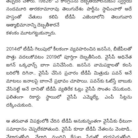
త‌ప్పిదం చేశారు. 1982లో ఏ కాంగ్రెస్‌ను దెబ్బ‌తీయాల‌నుకుని స్వ‌ర్గీయ
నంద‌మూరి తార‌క‌రామారావు తెలుగుదేశం పార్టీను స్థాపించారో అదే
హ‌స్తంతో చేతులు క‌లిపి టీడీపీ ఎజెండాలోని తెలుగువారి
ఆత్మాభిమానాన్ని దెబ్బ‌తీశార‌నే
క‌ళంకం మూట‌గ‌ట్టుకున్నారు.
2014లో టీడీపీ గెలుపులో కీల‌కంగా వ్య‌వ‌హ‌రించిన జ‌న‌సేన‌, బీజేపీల‌తో
పొత్తు వ‌ద‌లుకోవ‌టం 2019లో పూర్తిగా దెబ్బ‌తీసింది. వైసీపీ అధినేత
జ‌గ‌న్ ఒక్క‌ఛాన్స్ బాగా ప‌నిచేసింది. జ‌న‌సేన వామ‌ప‌క్షాల‌తో క‌ల‌సి
బ‌రిలోకి దిగినా.. వైసీపీ చేసిన ప్ర‌చారం టీడీపీ మిత్రుడు ప‌వ‌న్ అనే
మాట‌లు జ‌నాల‌పై బాగానే ప్ర‌భావం చూపాయి. ప‌వ‌న్‌కు ఓటేస్తే బాబుకు
వేసిన‌ట్టే అనే దానితో టీడీపీ వ్య‌తిరేక ఓట్లు వైసీపీ సొంతం చేసుకుంది.
ఫ‌లితంగా రికార్డు స్థాయిలో వైసీపీ ఎమ్మెల్యే, ఎంపీ సీట్ల‌ను
ద‌క్కించుకుంది.
ఆ త‌రువాత విప‌క్షంలోకి చేరిన టీడీపీ అనుకున్నంత‌గా వైసీపీకు ధీటుగా
స‌మాధానం చెప్ప‌లేక‌పోతుంది. వైసీపీ కూడా టీడీపీ నేత‌ల‌ను వెంటాడి..
వేటాడుతోంది. వేలాది మందిని కేసుల పేరుతో భ‌య‌పెడుతోంది.