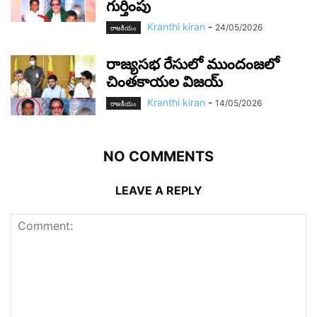
గుర్తింపు
Kranthi kiran
-
24/05/2026
రాజ‌కీయం
రాజ్యసభ రేసులో ముందంజలో
చింతకాయల విజయ్
Kranthi kiran
-
14/05/2026
రాజ‌కీయం
NO COMMENTS
LEAVE A REPLY