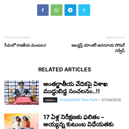
Previous article
Next article
సీమ‌లో రాజ‌కీయ మంట‌లు!
జబర్దస్త్ యాంకర్ అనసూయ సోషల్
సర్వీస్
RELATED ARTICLES
అంతర్జాతీయ వేదికపై విశాఖ
ముద్దుబిడ్డ సంచలనం..!!
Narasimha Rao Pala
-
07/06/2026
రాజ‌కీయం
17 ఏళ్ల నిరీక్షణకు ఫలితం –
అయ్యన్న కుటుంబ విధేయతకు