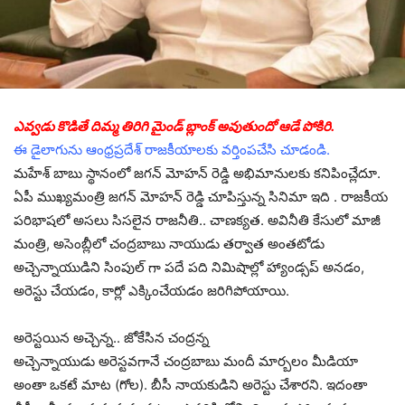
ఎవ్వడు కొడితే దిమ్మ తిరిగి మైండ్ బ్లాంక్ అవుతుందో ఆడే పోకిరి.
ఈ డైలాగును ఆంధ్రప్రదేశ్ రాజకీయాలకు వర్తింపచేసి చూడండి.
మహేశ్ బాబు స్థానంలో జగన్ మోహన్ రెడ్డి అభిమానుల‌కు కనిపించ్లేదూ.
ఏపీ ముఖ్యమంత్రి జగన్ మోహన్ రెడ్డి చూపిస్తున్న సినిమా ఇది . రాజ‌కీయ
ప‌రిభాష‌లో అస‌లు సిస‌లైన రాజ‌నీతి.. చాణ‌క్య‌త‌. అవినీతి కేసులో మాజీ
మంత్రి, అసెంబ్లీలో చంద్రబాబు నాయుడు తర్వాత అంతటోడు
అచ్చెన్నాయుడిని సింపుల్ గా పదే పది నిమిషాల్లో హ్యాండ్సప్ అనడం,
అరెస్టు చేయడం, కార్లో ఎక్కించేయడం జరిగిపోయాయి.
అరెస్టయిన అచ్చెన్న.. జోకేసిన చంద్రన్న
అచ్చెన్నాయుడు అరెస్టవగానే చంద్రబాబు మందీ మార్బలం మీడియా
అంతా ఒకటే మాట (గోల). బీసీ నాయకుడిని అరెస్టు చేశారని. ఇదంతా