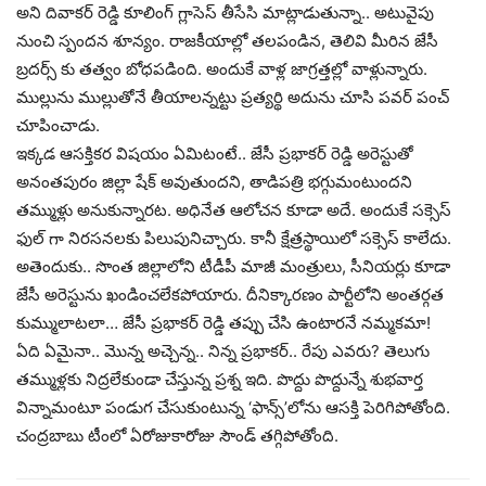
అని దివాకర్ రెడ్డి కూలింగ్ గ్లాసెస్ తీసేసి మాట్లాడుతున్నా.. అటువైపు
నుంచి స్పందన శూన్యం. రాజకీయాల్లో తలపండిన, తెలివి మీరిన జేసీ
బ్రదర్స్ కు తత్వం బోధపడింది. అందుకే వాళ్ల జాగ్రత్తల్లో వాళ్లున్నారు.
ముల్లును ముల్లుతోనే తీయాలన్నట్టు ప్రత్యర్థి అదును చూసి పవర్ పంచ్
చూపించాడు.
ఇక్కడ ఆసక్తికర విషయం ఏమిటంటే.. జేసీ ప్రభాకర్ రెడ్డి అరెస్టుతో
అనంతపురం జిల్లా షేక్ అవుతుందని, తాడిపత్రి భగ్గుమంటుందని
త‌మ్ముళ్లు అనుకున్నార‌ట‌. అధినేత ఆలోచన కూడా అదే. అందుకే సక్సెస్
ఫుల్ గా నిరసనలకు పిలుపునిచ్చారు. కానీ క్షేత్రస్థాయిలో సక్సెస్ కాలేదు.
అతెందుకు.. సొంత జిల్లాలోని టీడీపీ మాజీ మంత్రులు, సీనియర్లు కూడా
జేసీ అరెస్టును ఖండించలేకపోయారు. దీనిక్కారణం పార్టీలోని అంతర్గత
కుమ్ములాటలా… జేసీ ప్రభాకర్ రెడ్డి తప్పు చేసి ఉంటారనే నమ్మకమా!
ఏది ఏమైనా.. మొన్న అచ్చెన్న.. నిన్న ప్రభాకర్.. రేపు ఎవరు? తెలుగు
తమ్ముళ్లకు నిద్రలేకుండా చేస్తున్న ప్రశ్న ఇది. పొద్దు పొద్దున్నే శుభవార్త
విన్నామంటూ పండుగ చేసుకుంటున్న ‘ఫాన్స్’లోను ఆసక్తి పెరిగిపోతోంది.
చంద్రబాబు టీంలో ఏరోజుకారోజు సౌండ్ తగ్గిపోతోంది.