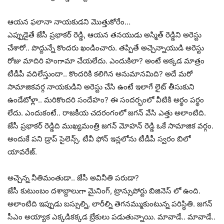
ఆయ‌న ఫ‌లానా నాయకుడని మొత్తుకోరేం…
ఎప్పుడైతే జేసీ ప్రభాకర్ రెడ్డి, ఆయన తనయుడు అస్మిత్ రెడ్డిని అరెస్టు
చేశారో.. పొద్దున్నే కొందరు ఖండించారు. తప్పితే అచ్చెన్నాయుడి అరెస్టు
రోజు మాదిరి హంగామా చేయలేదు. ఎందుకిలా? అంటే అక్కడ మాత్రం
టీడీపీ వదిలేస్తుందా.. కొందరికి కలిగిన అనుమానమిది? అదే మ‌రో
సామాజిక‌వ‌ర్గ‌ నాయకుడిని అరెస్టు చేసి ఉంటే ఇలాగే లైట్ తీసుకుని
ఉండేటోళ్లా.. మరికొందరి సందేహం? ఈ సందర్భంలో వీటికి అర్థం పర్థం
లేదు. ఎందుకంటే.. రాజకీయ చదరంగంలో జగన్ వేసి ఎత్తు అలాంటిది.
జేసీ ప్రభాకర్ రెడ్డిది ముఖ్యమంత్రి జగన్ మోహన్ రెడ్డి ఒకే సామాజిక వర్గం.
అందుకే పని డ్రాప్ సైలెన్స్. టీవీ ఫోన్ ఇన్లలోను టీడీపీ స్వరం బిలో
యావరేజ్.
అచ్చెన్న నీతిమంతుడా.. జేసీ అవినీతి పరుడా?
జేసీ కుటుంబం దశాబ్దాలుగా మైనింగ్‌, ట్రాన్సుపోర్టు బిజినెస్ లో ఉంది.
అలాంటిది ఇప్పుడు బస్సుల్ని, లారీల్ని తెగనమ్ముకుంటున్న పరిస్థితి. జగన్
సీఎం అయ్యాక ఎక్కడికక్కడ బ్రేకులు పడుతున్నాయి. మావాడే.. మావాడే..