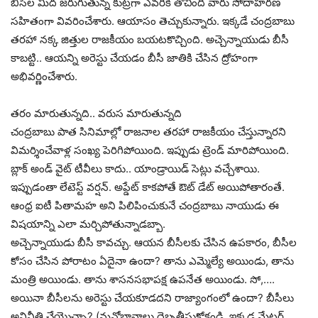
బీసీల మీద జరుగుతున్న కుట్రగా ఎవరికి తోచింది వారు సోదాహరణ
సహితంగా వివరించేశారు. ఆయాసం తెచ్చుకున్నారు. ఇక్కడే చంద్రబాబు
తరహా నక్క జిత్తుల రాజకీయం బయటకొచ్చింది. అచ్చెన్నాయుడు బీసీ
కాబట్టి.. ఆయన్ని అరెస్టు చేయడం బీసీ జాతికి చేసిన ద్రోహంగా
అభివర్ణించేశారు.
తరం మారుతున్నది.. వరుస మారుతున్నది
చంద్రబాబు పాత సినిమాల్లో రాజనాల తరహా రాజకీయం చేస్తున్నారని
విమర్శించేవాళ్ల సంఖ్య పెరిగిపోయింది. ఇప్పుడు ట్రెండ్ మారిపోయింది.
బ్లాక్ అండ్ వైట్ టీవీలు కాదు.. యాండ్రాయిడ్ సెట్లు వచ్చేశాయి.
ఇప్పుడంతా లేటెస్ట్ వర్షన్. అప్డేట్ కాకపోతే ఔట్ డేట్ అయిపోతారంతే.
ఆంధ్ర ఐటీ పితామహ అని పిలిపించుకునే చంద్రబాబు నాయుడు ఈ
విషయాన్ని ఎలా మర్చిపోతున్నాడబ్బా.
అచ్చెన్నాయుడు బీసీ కావచ్చు. ఆయన బీసీలకు చేసిన ఉపకారం, బీసీల
కోసం చేసిన పోరాటం ఏదైనా ఉందా? తాను ఎమ్మెల్యే అయిండు, తాను
మంత్రి అయిండు. తాను శాసనసభాపక్ష ఉపనేత అయిండు. సో,….
అయినా బీసీలను అరెస్టు చేయకూడదని రాజ్యాంగంలో ఉందా? బీసీలు
అవినీతి చేయొచ్చా? (మనోభావాలు దెబ్బతీసుకోకండి. ఇక్కడ మేటర్