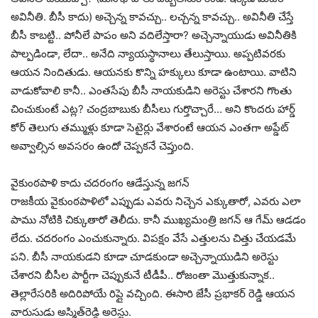
అవినీతి. బీసీ కాదు) అచ్చెన్న కావచ్చు.. లచ్చన్న కావచ్చు.. అవినీతి చేస్తే
బీసీ కాబట్టి.. పోనీలే పాపం అని వదిలేస్తారా? అచ్చెన్నాయుడు అవినీతికి
పాల్పడిండా, లేదా.. అనేది న్యాయస్థానాలు తేలుస్తాయి. అప్పటివరకు
ఆయన నిందితుడు. ఆయనకు కొన్ని హక్కులు కూడా ఉంటాయి. వాటిని
వాడుకోవాలి కానీ.. ఎంతసేపు బీసీ నాయకుడిని అరెస్టు చేశారని గొంతు
చించుకుంటే ఎట్ల? చంద్రబాబుకు బీసీలు గుర్తొచ్చారే… అని కొందరు హార్డ్
కోర్ తెలుగు తమ్ముళ్లు కూడా సెటైర్లు వేశారంటే ఆయన ఎంతగా అప్డేట్
అవ్వాల్సిన అవసరం ఉందో చెప్పకనే చెప్తుంది.
వైకుంఠపాళి కాదు చదరంగం ఆడేస్తున్న జగన్
రాజకీయ వైకుంఠపాళిలో ఎప్పుడు ఎవరు నిచ్చెన ఎక్కుతారో, ఎవరు ఎలా
పాము నోటికి చిక్కుతారో తెలీదు. కానీ ముఖ్యమంత్రి జగన్ ఆ గేమ్ ఆడడం
లేదు. చదరంగం ఎంచుకున్నారు. విపక్షం వేసే ఎత్తులను చిత్తు చేయడమే
పని. బీసీ నాయకుడని కూడా చూడకుండా అచ్చెన్నాయుడిని అరెస్టు
చేశారని బీసీల పార్టీగా చెప్పుకునే టీడీపీ.. రోజంతా మొత్తుకున్నాక..
తెల్లారేసరికి అదిరిపోయే రిప్లై వచ్చింది. ఈసారి జేసీ ప్రభాకర్ రెడ్డి ఆయ‌న
వారుసుడు అస్మిత్‌‌రెడ్డి అరెస్టు.