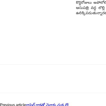
కొద్దిరోజులు అపోలో
ఆసుప‌త్రి వ‌ద్ద లొల
ఉలిక్కిప‌డుతున్నార‌ట
Previous article
రాఫెల్ రాక‌తో చైనాకు చుక్క‌లే!