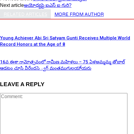
Next article
అయోధ్య‌పై ఐఎస్ ఐ గురి?
RELATED ARTICLES
MORE FROM AUTHOR
Young Achiever Abi Sri Satyam Gunti Receives Multiple World
Record Honors at the Age of 8
16వ ఈశా గామోత్సవంలో గామీణ మహిళలు – 75 ఏళఅమ్మమ్మ తోబాల్
ఆడటం చూసి వీరేందసె ్వగ్ మంతముగులయా్యరు
LEAVE A REPLY