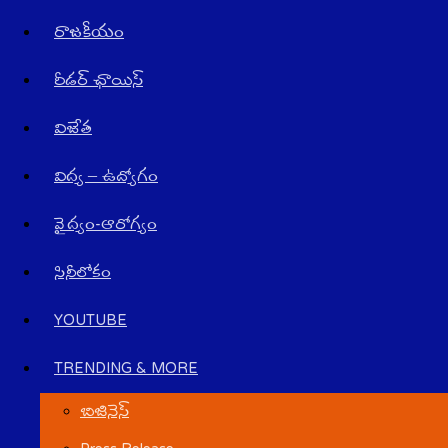
రాజ‌కీయం
రీడర్ ఛాయిస్
విజేత
విద్య – ఉద్యోగం
వైద్యం-ఆరోగ్యం
సినీలోకం
YOUTUBE
TRENDING & MORE
బిజినెస్