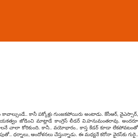
 కావాల్సుండే.. కానీ ప‌క్కోళ్లు గుంజ‌క‌పోయిరు అంటాడు. కేసీఆర్‌, వైఎస్సార్‌,
య‌క‌త్వం జోడించి మాట్లాడే కాంగ్రెస్ లీడ‌ర్ వి.హ‌నుమంత‌రావు. అందరూ
ాల‌నే చాలా కోరికుంది. కానీ.. వ‌యోభారం.. కాస్త కేడ‌ర్ కూడా లేక‌పోవ‌టంతో
. ధ‌ర్నాలు, ఆందోళ‌న‌లు చేస్తున్నాడు. ఈ మ‌ధ్య‌నే క‌రోనా వైర‌స్‌కు గురై..