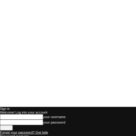
Sign in
Welcome! Log into your account
your username
your password
Forgot your password? Get help