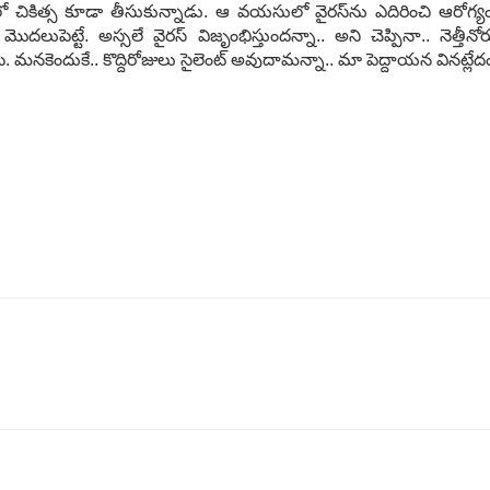
లో చికిత్స కూడా తీసుకున్నాడు. ఆ వ‌య‌సులో వైర‌స్‌ను ఎదిరించి ఆరోగ్
్లి మొద‌లుపెట్టే. అస్స‌లే వైర‌స్ విజృంభిస్తుంద‌న్నా.. అని చెప్పినా.. నె
‌. మ‌న‌కెందుకే.. కొద్దిరోజులు సైలెంట్ అవుదామ‌న్నా.. మా పెద్దాయ‌న విన‌ట