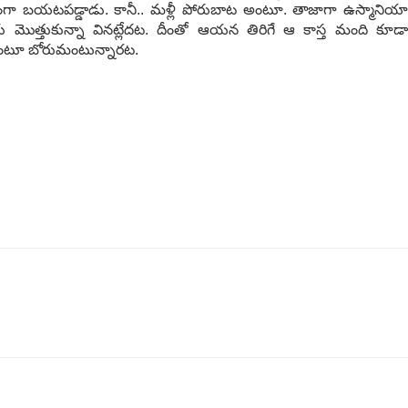
యంగా బ‌య‌ట‌ప‌డ్డాడు. కానీ.. మ‌ళ్లీ పోరుబాట అంటూ. తాజాగా ఉస్మానియా
త్తీనోరు మొత్తుకున్నా విన‌ట్లేద‌ట‌. దీంతో ఆయ‌న తిరిగే ఆ కాస్త మంది కూడా
్లేదంటూ బోరుమంటున్నార‌ట‌.