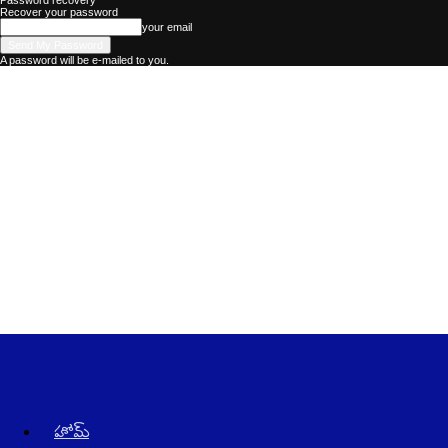
Password recovery
Recover your password
your email
A password will be e-mailed to you.
Kadhalika
–
The
Best
Telugu
News
Website
in
AndraPradesh
and
Telangana
హోమ్