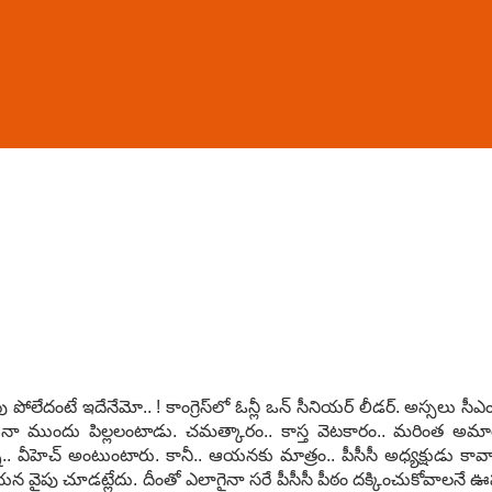
పోలేదంటే ఇదేనేమో.. ! కాంగ్రెస్‌లో ఓన్లీ ఒన్ సీనియ‌ర్ లీడ‌ర్‌. అస్సలు సీఎం
ా నా ముందు పిల్ల‌లంటాడు. చ‌మ‌త్కారం.. కాస్త వెట‌కారం.. మ‌రింత అమా
న‌.. వీహెచ్ అంటుంటారు. కానీ.. ఆయ‌న‌కు మాత్రం.. పీసీసీ అధ్య‌క్షుడు కావ
వైపు చూడ‌ట్లేదు. దీంతో ఎలాగైనా సరే పీసీసీ పీఠం ద‌క్కించుకోవాల‌నే ఊపుతో.