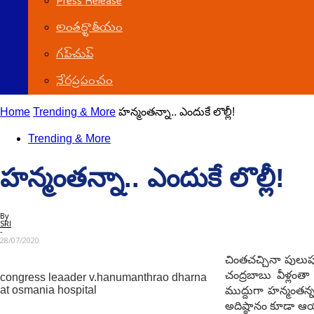
Press Release
అంతర్జాతీయం
గ‌ప్‌చుప్
నేర‌ప్ర‌పంచం
Home
Trending & More
హ‌న్మంత‌న్నా.. ఎందుకే లొల్లీ!
Trending & More
హ‌న్మంత‌న్నా.. ఎందుకే లొల్లీ!
By
SRI
-
28/07/2020
చింత‌చచ్చినా పులుపు 
చంద్ర‌బాబు వీళ్లంత
congress leaader v.hanumanthrao dharna
at osmania hospital
ముద్దుగా హ‌న్మంత‌న్
అదిష్ఠానం కూడా ఆయ‌న 