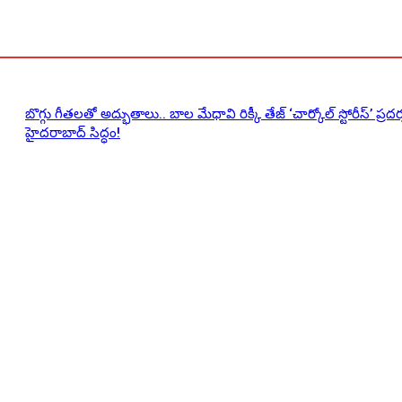
బొగ్గు గీతలతో అద్భుతాలు.. బాల మేధావి రిక్కీ తేజ్ ‘చార్కోల్ స్టోరీస్’ ప్రద
హైదరాబాద్ సిద్ధం!