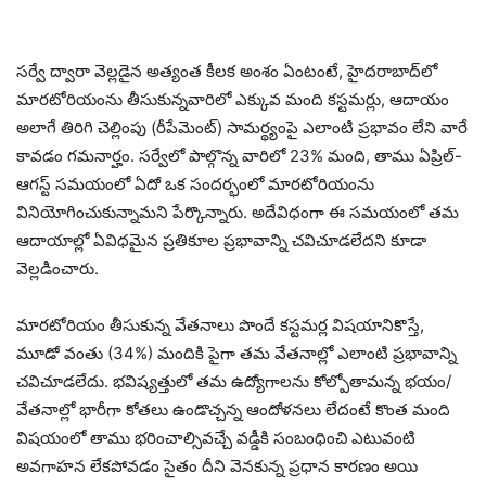
సర్వే ద్వారా వెల్లడైన అత్యంత కీలక అంశం ఏంటంటే, హైదరాబాద్‌లో
మారటోరియంను తీసుకున్నవారిలో ఎక్కువ మంది కస్టమర్లు, ఆదాయం
అలాగే తిరిగి చెల్లింపు (రీపేమెంట్) సామర్థ్యంపై ఎలాంటి ప్రభావం లేని వారే
కావడం గమనార్హం. సర్వేలో పాల్గొన్న వారిలో 23% మంది, తాము ఏప్రిల్-
ఆగస్ట్ సమయంలో ఏదో ఒక సందర్భంలో మారటోరియంను
వినియోగించుకున్నామని పేర్కొన్నారు. అదేవిధంగా ఈ సమయంలో తమ
ఆదాయాల్లో ఏవిధమైన ప్రతికూల ప్రభావాన్ని చవిచూడలేదని కూడా
వెల్లడించారు.
మారటోరియం తీసుకున్న వేతనాలు పొందే కస్టమర్ల విషయానికొస్తే,
మూడో వంతు (34%) మందికి పైగా తమ వేతనాల్లో ఎలాంటి ప్రభావాన్ని
చవిచూడలేదు. భవిష్యత్తులో తమ ఉద్యోగాలను కోల్పోతామన్న భయం/
వేతనాల్లో భారీగా కోతలు ఉండొచ్చన్న ఆందోళనలు లేదంటే కొంత మంది
విషయంలో తాము భరించాల్సివచ్చే వడ్డీకి సంబంధించి ఎటువంటి
అవగాహన లేకపోవడం సైతం దీని వెనకున్న ప్రధాన కారణం అయి