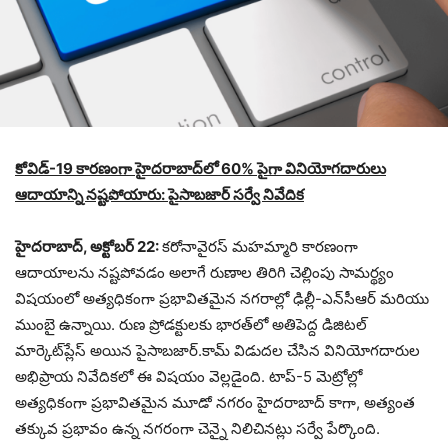
­­­కోవిడ్-19 కారణంగా హైదరాబాద్‌లో 60% పైగా వినియోగదారులు
ఆదాయాన్ని నష్టపోయారు: పైసాబజార్ సర్వే నివేదిక
హైదరాబాద్, అక్టోబర్ 22
:
కరోనావైరస్ మహమ్మారి కారణంగా
ఆదాయాలను నష్టపోవడం అలాగే రుణాల తిరిగి చెల్లింపు సామర్థ్యం
విషయంలో అత్యధికంగా ప్రభావితమైన నగరాల్లో ఢిల్లీ-ఎన్‌సీఆర్ మరియు
ముంబై ఉన్నాయి. రుణ ప్రోడక్టులకు భారత్‌లో అతిపెద్ద డిజిటల్
మార్కెట్‌ప్లేస్ అయిన పైసాబజార్.కామ్ విడుదల చేసిన వినియోగదారుల
అభిప్రాయ నివేదికలో ఈ విషయం వెల్లడైంది. టాప్-5 మెట్రోల్లో
అత్యధికంగా ప్రభావితమైన మూడో నగరం హైదరాబాద్ కాగా, అత్యంత
తక్కువ ప్రభావం ఉన్న నగరంగా చెన్నై నిలిచినట్లు సర్వే పేర్కొంది.