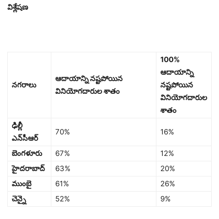
విశ్లేషణ
100%
ఆదాయాన్ని
ఆదాయాన్ని నష్టపోయిన
నగరాలు
నష్టపోయిన
వినియోగదారుల శాతం
వినియోగదారుల
శాతం
ఢిల్లీ
70%
16%
ఎన్‌సీఆర్
బెంగళూరు
67%
12%
హైదరాబాద్
63%
20%
ముంబై
61%
26%
చెన్నై
52%
9%