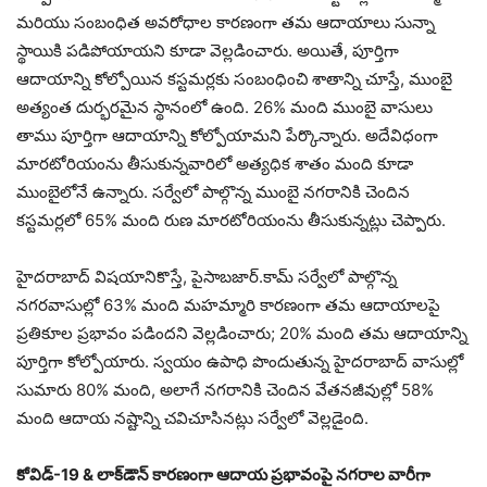
మరియు సంబంధిత అవరోధాల కారణంగా తమ ఆదాయాలు సున్నా
స్థాయికి పడిపోయాయని కూడా వెల్లడించారు. అయితే, పూర్తిగా
ఆదాయాన్ని కోల్పోయిన కస్టమర్లకు సంబంధించి శాతాన్ని చూస్తే, ముంబై
అత్యంత దుర్భరమైన స్థానంలో ఉంది. 26% మంది ముంబై వాసులు
తాము పూర్తిగా ఆదాయాన్ని కోల్పోయామని పేర్కొన్నారు. అదేవిధంగా
మారటోరియంను తీసుకున్నవారిలో అత్యధిక శాతం మంది కూడా
ముంబైలోనే ఉన్నారు. సర్వేలో పాల్గొన్న ముంబై నగరానికి చెందిన
కస్టమర్లలో 65% మంది రుణ మారటోరియంను తీసుకున్నట్లు చెప్పారు.
హైదరాబాద్ విషయానికొస్తే, పైసాబజార్.కామ్ సర్వేలో పాల్గొన్న
నగరవాసుల్లో 63% మంది మహమ్మారి కారణంగా తమ ఆదాయాలపై
ప్రతికూల ప్రభావం పడిందని వెల్లడించారు; 20% మంది తమ ఆదాయాన్ని
పూర్తిగా కోల్పోయారు. స్వయం ఉపాధి పొందుతున్న హైదరాబాద్ వాసుల్లో
సుమారు 80% మంది, అలాగే నగరానికి చెందిన వేతనజీవుల్లో 58%
మంది ఆదాయ నష్టాన్ని చవిచూసినట్లు సర్వేలో వెల్లడైంది.
కోవిడ్-19
& లాక్‌డౌన్ కారణంగా ఆదాయ ప్రభావంపై నగరాల వారీగా