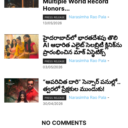
Multiple World Record
Honors...
Narasimha Rao Pala
-
PRESS RELEASE
13/05/2026
హైదరాబాద్‌లో భారతదేశపు తొలి
AI ఆధారిత ఎలైట్ సెలబ్రిటీ క్లినిక్‌ను
ప్రారంభించిన మాక్ ఏస్థెటిక్స్
Narasimha Rao Pala
-
PRESS RELEASE
03/05/2026
“అపరిచిత దారి” సెన్సార్ పనుల్లో..
త్వరలో ప్రేక్షకుల ముందుకు!
Narasimha Rao Pala
-
PRESS RELEASE
30/04/2026
NO COMMENTS