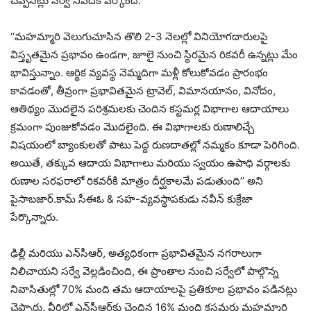
చెప్పినట్లు సర్వే నివేదిక పేర్కొంది.
‘‘మహమ్మారి వెలుగుచూసిన తొలి 2-3 నెలల్లో వినియోగదారులపై
విస్తృతమైన ప్రభావం ఉండగా, జూలై నుంచి స్థిరమైన రికవరీ ఉన్నట్లు మేం
భావిస్తున్నాం. ఆర్థిక వ్యవస్థ నెమ్మదిగా మళ్లీ కోలుకోవడం ప్రారంభం
కావడంతో, తీవ్రంగా ప్రభావితమైన ట్రావెల్, విమానయానం, వినోదం,
ఆతిథ్యం మొదలైన పరిశ్రమలకు చెందిన కస్టమర్ల విభాగాల ఆదాయాలు
క్రమంగా పుంజుకోవడం మొదలైంది. ఈ విభాగాలకు రుణాలిచ్చే
విషయంలో బ్యాంకులతో పాటు పెద్ద రుణదాతల్లో నమ్మకం కూడా పెరిగింది.
అయితే, తక్కువ ఆదాయ విభాగాలు మరియు స్వయం ఉపాధి వర్గాలకు
రుణాల సరఫరాలో రికవరీకి మాత్రం దీర్ఘకాలమే పడుతుంది’’ అని
పైసాబజార్.కామ్ సీఈఓ & సహ-వ్యవస్థాపకుడు నవీన్ కుక్రేజా
పేర్కొన్నారు.
ఢిల్లీ మరియు ఎన్‌సీఆర్, అత్యధికంగా ప్రభావితమైన నగరాలుగా
నిలిచాయని సర్వే వెల్లడించింది, ఈ ప్రాంతాల నుంచి సర్వేలో పాల్గొన్న
నివాసితుల్లో 70% మంది తమ ఆదాయాలపై ప్రతికూల ప్రభావం పడినట్లు
చెప్పారు. వీరిలో ఎన్‌సీఆర్‌కు చెందిన 16% మంది కస్టమర్లు మహమ్మారి