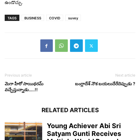
ఉండొచ్చు.
TAGS
BUSINESS
COVID
suvey
Previous article
Next article
మెగా హీరో సాయిథ‌ర‌మ్
బంగ్లాదేశ్ నౌక బయలుదేరేదెప్పుడు ?
వ‌చ్చేస్తున్నాడు…..!!
RELATED ARTICLES
Young Achiever Abi Sri
Satyam Gunti Receives