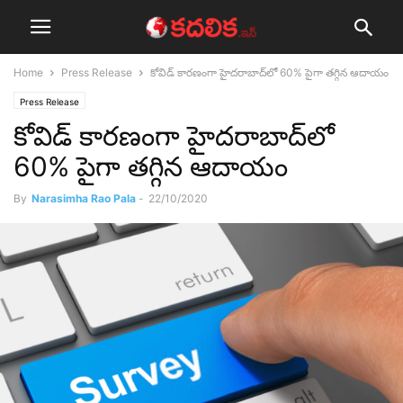
Home
Press Release
కోవిడ్ కారణంగా హైదరాబాద్‌లో 60% పైగా తగ్గిన ఆదాయం
Press Release
కోవిడ్ కారణంగా హైదరాబాద్‌లో
60% పైగా తగ్గిన ఆదాయం
By
Narasimha Rao Pala
-
22/10/2020