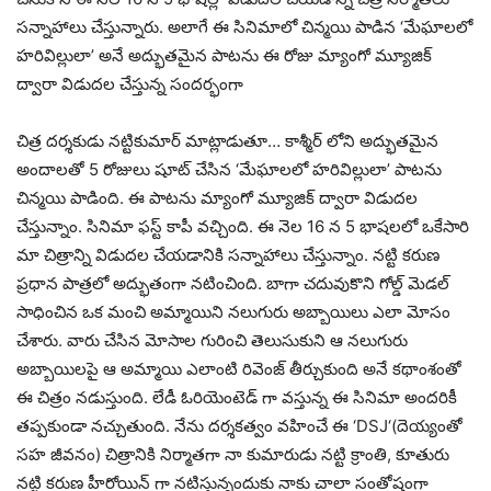
సన్నాహాలు చేస్తున్నారు. అలాగే ఈ సినిమాలో చిన్మయి పాడిన ‘మేఘాలలో
హరివిల్లులా’ అనే అద్భుతమైన పాటను ఈ రోజు మ్యాంగో మ్యూజిక్
ద్వారా విడుదల చేస్తున్న సందర్భంగా
చిత్ర దర్శకుడు నట్టికుమార్ మాట్లాడుతూ… కాశ్మీర్ లోని అద్భుతమైన
అందాలతో 5 రోజులు షూట్ చేసిన ‘మేఘాలలో హరివిల్లులా’ పాటను
చిన్మయి పాడింది. ఈ పాటను మ్యాంగో మ్యూజిక్ ద్వారా విడుదల
చేస్తున్నాం. సినిమా ఫస్ట్ కాపీ వచ్చింది. ఈ నెల 16 న 5 భాషలలో ఒకేసారి
మా చిత్రాన్ని విడుదల చేయడానికి సన్నాహాలు చేస్తున్నాం. నట్టి కరుణ
ప్రధాన పాత్రలో అద్భుతంగా నటించింది. బాగా చదువుకొని గోల్డ్ మెడల్
సాధించిన ఒక మంచి అమ్మాయిని నలుగురు అబ్బాయిలు ఎలా మోసం
చేశారు. వారు చేసిన మోసాల గురించి తెలుసుకుని ఆ నలుగురు
అబ్బాయిలపై ఆ అమ్మాయి ఎలాంటి రివెంజ్ తీర్చుకుంది అనే కథాంశంతో
ఈ చిత్రం నడుస్తుంది. లేడీ ఓరియెంటెడ్ గా వస్తున్న ఈ సినిమా అందరికీ
తప్పకుండా నచ్చుతుంది. నేను దర్శకత్వం వహించే ఈ ‘DSJ‘(దెయ్యంతో
సహ జీవనం) చిత్రానికి నిర్మాతగా నా కుమారుడు నట్టి క్రాంతి, కూతురు
నట్టి కరుణ హీరోయిన్ గా నటిస్తున్నందుకు నాకు చాలా సంతోషంగా