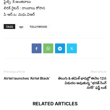
ఫైట్స్: కె.అంజిబాబు
లిరిక్ రైటర్ : రాంబాబు కోసాన
పి ఆర్.ఒ: మధు.విఆర్
TAGS
rgv
TOLLYWOOD
Previous article
Next article
Airtel launches ‘Airtel Black’
తెలుగు & తమిళ్ భాషల్లో ఈనెల 12న
విడుదల అవుతున్న “భగత్ సింగ్
నగర్” ఫస్ట్ లుక్
RELATED ARTICLES