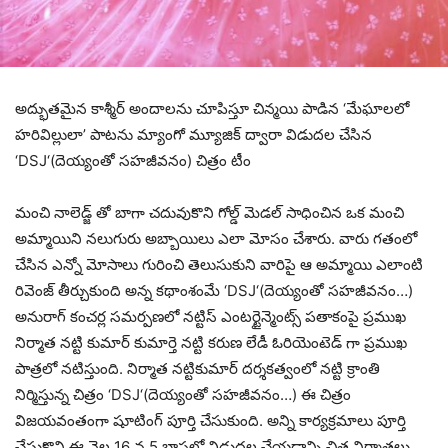
అద్భుతమైన కాశ్మీర్ అందాలను చూపిస్తూ చిన్మయి పాడిన ‘మేఘాలలో
హరివిల్లులా’ పాటను మ్యాంగో మ్యూజిక్ ద్వారా విడుదల చేసిన
‘DSJ‘(దెయ్యంతో సహజీవనం) చిత్రం టీం
మంచి నాలెడ్జ్ తో బాగా చదువుకొని గోల్డ్ మెడల్ సాధించిన ఒక మంచి
అమ్మాయిని నలుగురు అబ్బాయిలు ఎలా మోసం చేశారు. వారు గతంలో
చేసిన ఎన్నో మోసాలు గురించి తెలుసుకుని వారిపై ఆ అమ్మాయి ఎలాంటి
రివెంజ్ తీర్చుకుంది అన్న కథాంశంమే ‘DSJ‘(దెయ్యంతో సహజీవనం…)
అనురాగ్ కంచర్ల సమర్పణలో నట్టిస్ ఎంటర్టైన్మెంట్స్ పతాకంపై ప్రముఖ
నిర్మాత నట్టి కుమార్ కుమార్తె నట్టి కరుణ లేడీ ఓరియెంటెడ్ గా ప్రముఖ
పాత్రలో నటిస్తుంది. నిర్మాత నట్టికుమార్ దర్శకత్వంలో నట్టి క్రాంతి
నిర్మిస్తున్న చిత్రం ‘DSJ‘(దెయ్యంతో సహజీవనం…) ఈ చిత్రం
విజయవంతంగా షూటింగ్ పూర్తి చేసుకుంది. అన్ని కార్యక్రమాలు పూర్తి
చేసుకొని ఈ నెల 16 న 5 భాషల్లో విడుదల చేయడాన్ని చిత్ర నిర్మాతలు