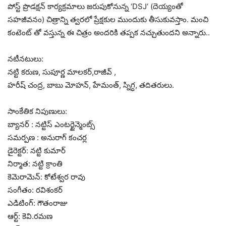
పోస్ట్ ప్రొడక్షన్ కార్యక్రమాలు జరుపుకోనున్న ‘DSJ‘ (దెయ్యంతో
సహజీవనం) చిత్రాన్ని త్వరలో ప్రేక్షకుల ముందుకు తీసుకువస్తాం. మంచి
కంటెంట్ తో వస్తున్న ఈ చిత్రం అందరికి తప్పక నచ్చుతుందని అన్నారు..
నటీనటులు:
నట్టి కరుణ, సుపూర్ణ మాలకర్,రాజీవ్ ,
హరీష్ చంద్ర, బాబు మోహన్, హేమంత్, స్నిగ్ధ, తదితరులు.
సాంకేతిక నిపుణులు:
బ్యానర్ : నట్టిస్ ఎంటర్టైన్మెంట్స్
సమర్పణ : అనురాగ్ కంచర్ల
డైరెక్టర్: నట్టి కుమార్
నిర్మాత: నట్టి క్రాంతి
కెమెరామెన్: కోటేశ్వర రావు
సంగీతం: రవిశంకర్
ఎడిటింగ్: గౌతంరాజు
ఆర్ట్: కెవి.రమణ