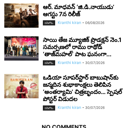
ఆర్‌. మాధవన్‌ ‘జి.డి.నాయుడు’
ఆగస్టు 7న రిలీజ్
Kranthi kiran
-
06/08/2026
సినీలోకం
సాయి తేజ మ్యూజిక్ ప్రొడక్షన్ నెం.1
సమర్పణలో రాము రాథోడ్
‘తాజ్‌మహల్’ పాట ఘనంగా...
Kranthi kiran
-
30/07/2026
సినీలోకం
ఒడియా సూపర్‌స్టార్ బాబుషాన్‌కు
జన్మదిన శుభాకాంక్షలు తెలిపిన
‘అంతర్యామి’ చిత్రబృందం… స్పెషల్
పోస్టర్ విడుదల
Kranthi kiran
-
30/07/2026
సినీలోకం
NO COMMENTS