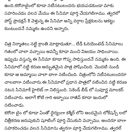
ఉంది.కరోనాటైంలో కూడా నటీనటులందరు భయపడకుండా మాకు
సహరించడం వలన మేము ఈ సినిమా పూర్తి చేయగలిగాము. త్వరలో
పోస్ట్ ప్రొడక్షన్ కి వెళ్తున్న ఈ సినిమా అన్ని వర్గాల ప్రేక్షకులను ఆకట్టు
కుంటుందనే నమ్మకం ఉందని అన్నారు.
చిత్ర నిర్మాతలు నట్టి క్రాంతి మాట్లాడుతూ… లేడీ ఓరియెంటెడ్ సినిమాలు
గతంలో చాలా వచ్చాయి అవన్నీ కూడా మంచి విజయం సాధించాయి.
ఇప్పుడు వస్తున్న ఈ సినిమా కూడా గొప్ప సాధిస్తుందనే నమ్మకం ఉంది. ఈ
సినిమాలో నట్టి కరుణ అద్భుతమైన పాత్ర పోషించింది. మొదటి నుండి
కూడా ఆ అమ్మాయి చాలా బాగా నటించింది. చిత్రంలోని నటీనటులందరూ
చాలబాగా నటించారు.ఈ సినిమాలో ప్రధాన పాత్రలో నటించిన నట్టి కరుణ
నటన సినిమాకే హైలెట్ గా నిలిస్తుంది. సెకెండ్ లీడ్ లో సుపూర్ణ మాలకర్
నటించారు. అలాగే కోటి గారి అబ్బాయి రాజీవ్ కూడా ఇందులో
నటించాడు.
కరోనా టైం లో కూడా ఏంతో ధైర్యంగా కశ్మీర్ లోని అందమైన లోకేషన్స్ లలో
చిత్రీకరణ జరుపుకుని షూటింగ్ పూర్తి చేసుకుని వచ్చాము. అందరూ బాగా
సహకరించడం వలన సినిమాను త్వరగా పూర్తి చేయగలిగాము. త్వరల్