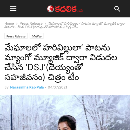
Home
Press Release
మేఘాలలో హరివిల్లులా’ పాటను మ్యాంగో మ్యూజిక్ ద్వారా
విడుదల చేసిన ‘DSJ‘(దెయ్యంతో సహజీవనం) చిత్రం టీం
Press Release
సినీలోకం
మేఘాలలో హరివిల్లులా’ పాటను
మ్యాంగో మ్యూజిక్ ద్వారా విడుదల
చేసిన ‘DSJ‘(దెయ్యంతో
సహజీవనం) చిత్రం టీం
By
Narasimha Rao Pala
-
04/07/2021