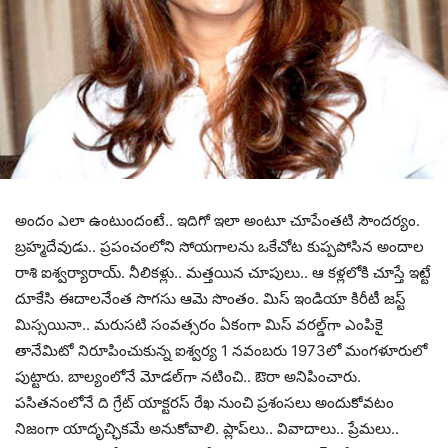
అందం ఎలా ఉంటుందంటే.. ఇదిగో ఇలా అంటూ చూపేంత‌టి సౌంద‌ర్యం.
బ్ర‌హ్మ‌దేవుడు.. ప్ర‌పంచంలోని సోయ‌గాల‌ను ఒకేచోట కుప్ప‌పోసిన అందాల
రాశి ఐశ్వ‌ర్యారాయ్‌. నీలిక‌ళ్లు.. మ‌త్త‌యిన చూపులు.. ఆ క‌ళ్ల‌లోకి చూస్తే ఇట్టే
దూకేసి ఈదాల‌నేంత సొగ‌సు ఆమె సొంతం. మిస్ ఇండియా కిరీటీ జ‌స్ట్
మిస్స‌యినా.. మ‌రుస‌టి సంవ‌త్స‌రం ఏకంగా మిస్ వ‌ర‌ల్డ్‌గా ఎంపికై
తానేమిటో నిరూపించుకున్న ఐశ్వ‌ర్య 1 న‌వంబ‌రు 1973లో మంగ‌ళూరులో
పుట్టారు. బాల్యంలోనే మోడ‌ల్‌గా న‌టించి.. ఔరా అనిపించారు.
ప‌సిత‌నంలోనే ది గ్రేట్ యాక్ట‌ర‌స్ రేఖ నుంచి ప్ర‌శంస‌లు అందుకోవ‌టం
నిజంగా యాదృచ్ఛిక‌మే అనుకోవాలి. ప్లాప్‌లు.. వివాదాలు.. ప్రేమలు..