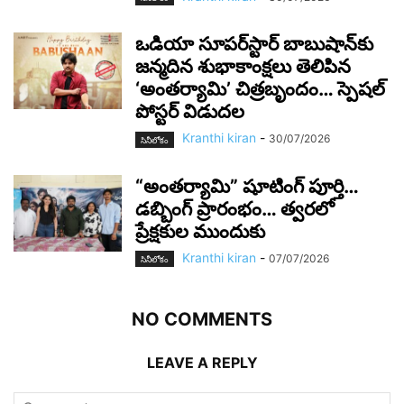
ఒడియా సూపర్‌స్టార్ బాబుషాన్‌కు
జన్మదిన శుభాకాంక్షలు తెలిపిన
‘అంతర్యామి’ చిత్రబృందం… స్పెషల్
పోస్టర్ విడుదల
Kranthi kiran
-
30/07/2026
సినీలోకం
“అంతర్యామి” షూటింగ్ పూర్తి…
డబ్బింగ్ ప్రారంభం… త్వరలో
ప్రేక్షకుల ముందుకు
Kranthi kiran
-
07/07/2026
సినీలోకం
NO COMMENTS
LEAVE A REPLY