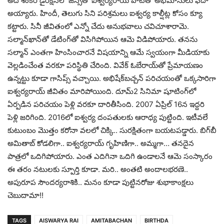
అదే శంక‌ర్ డైరెక్ష‌న్‌లో జీన్స్‌తో ఐశ్వ‌ర్య‌రాయ్ హిట్‌తో అభిమానులు ఫిదా
అయ్యారు. హిందీ, తెలుగు సిని ప‌రిశ్ర‌మ‌లు ఐశ్వ‌ర్య కాల్షీట్ల కోసం క్యూ
క‌ట్టారు. సినీ జీవితంలో ఎన్నో చేదు అనుభ‌వాలు చ‌విచూశారామె.
సల్మాన్‌ఖాన్‌తో డేటింగ్‌తో విసిగిపోయిన ఆమె విడిపోయారు. త‌న‌ను
స‌ల్మాన్ ఎంత‌గా హింసించార‌నే విష‌యాన్ని ఆమే స్వ‌యంగా మీడియాకు
వెల్ల‌డించేంత వ‌ర‌కూ ప‌రిస్థితి చేరింది. వివేక్ ఓబేరాయ్‌తో ప్రేమాయ‌ణం
ఉన్న‌ట్టు కూడా గాసిప్స్ వ‌చ్చాయి. అభిషేక్‌బ‌చ్చ‌న్ ప‌రిచ‌యంతో ఒక్క‌సారిగా
ఐశ్వ‌ర్య‌రాయ్ జీవితం మారిపోయింది. దూమ్‌2 సినిమా షూటింగ్‌లో
ఏర్ప‌డిన ప‌రిచ‌యం పెళ్లి వ‌ర‌కూ దారితీసింది. 2007 ఏప్రిల్ 16న ఇద్ద‌రి
పెళ్లి జ‌రిగింది. 2016లో ఐశ్వర్య దంప‌తుల‌కు ఆరాధ్య పుట్టింది. ఇటీవ‌లే
కుటుంబం మొత్తం క‌రోనా వ‌ల‌లో చిక్కి.. సుర‌క్షితంగా బ‌య‌ట‌ప‌డ్డారు. బిగ్‌బీ
అమితాబ్ కోడ‌లిగా.. ఐశ్వ‌ర్య‌రాయ్ గృహిణిగా.. అమ్మ‌గా… త‌న‌దైన
పాత్ర‌లో ఒదిగిపోయారు. ఎంత ఎదిగినా ఒదిగి ఉండాల‌నే ఆమె సంస్కారం
ఈ త‌రం న‌టుల‌కు స్పూర్తి కూడా. మ‌రి.. అంత‌టి అందాల‌భ‌ర‌ణె..
అపురూప సౌంద‌ర్య‌రాశికి.. మ‌నం కూడా పుట్టిన‌రోజు శుభాకాంక్ష‌లు
చెబుదామా!!
TAGS
AISWARYA RAI
AMITABACHAN
BIRTHDA