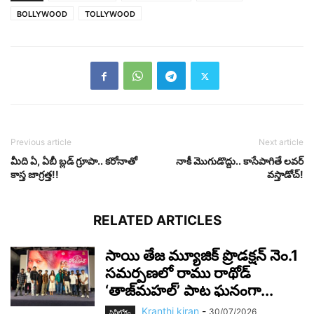
BOLLYWOOD
TOLLYWOOD
Previous article
Next article
మీది ఏ, ఏబీ బ్ల‌డ్ గ్రూపా.. కరోనాతో
నాకీ మొగుడొద్దు.. కాసేపాగితే ల‌వ‌ర్
కాస్త జాగ్ర‌త్త‌!!
వ‌స్తాడోచ్‌!
RELATED ARTICLES
సాయి తేజ మ్యూజిక్ ప్రొడక్షన్ నెం.1
సమర్పణలో రాము రాథోడ్
‘తాజ్‌మహల్’ పాట ఘనంగా...
Kranthi kiran
-
30/07/2026
సినీలోకం