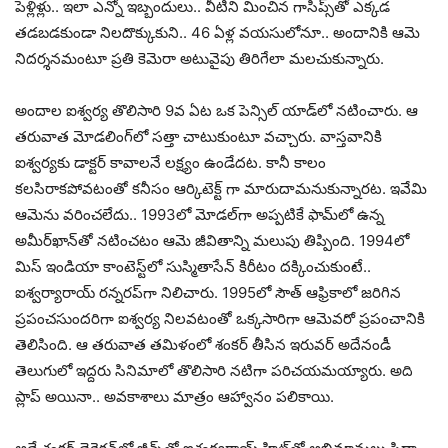
పెళ్లిళ్లు.. ఇలా ఎన్నో ఇబ్బందులు.. వీటిని మించిన గాసిప్స్‌తో ఎక్క‌డ
త‌డ‌బ‌డ‌కుండా నిల‌దొక్కుకుని.. 46 ఏళ్ల వ‌య‌సులోనూ.. అందానికి ఆమె
నిద‌ర్శ‌న‌మంటూ ప్ర‌తి కెమెరా అటువైపు తిరిగేలా మ‌ల‌చుకున్నారు.
అందాల ఐశ్వ‌ర్య తొలిసారి 9వ ఏట ఒక పెన్సిల్ యాడ్‌లో న‌టించారు. ఆ
త‌రువాత మోడ‌లింగ్‌లో స‌త్తా చాటుకుంటూ వ‌చ్చారు. వాస్త‌వానికి
ఐశ్వ‌ర్య‌కు డాక్ట‌ర్ కావాల‌నే ల‌క్ష్యం ఉండేద‌ట‌. కానీ కాలం
క‌ల‌సిరాక‌పోవ‌టంతో క‌నీసం ఆర్కిటెక్ట్ గా మారుదామనుకున్నార‌ట‌. ఇవేమి
ఆమెను వ‌రించ‌లేదు.. 1993లో మోడ‌ల్‌గా అప్ప‌టికే ఫామ్‌లో ఉన్న
అమీర్‌ఖాన్‌తో న‌టించ‌టం ఆమె జీవితాన్ని మ‌లుపు తిప్పింది. 1994లో
మిస్ ఇండియా కాంటెస్ట్‌లో సుస్మితాసేన్ కిరీటం ద‌క్కించుకుంటే..
ఐశ్వ‌ర్యారాయ్ ర‌న్న‌ర‌ప్‌గా నిలిచారు. 1995లో సౌత్ ఆఫ్రికాలో జ‌రిగిన
ప్ర‌పంచ‌సుంద‌రిగా ఐశ్వ‌ర్య నిల‌వ‌టంతో ఒక్క‌సారిగా ఆమెవ‌రో ప్ర‌పంచానికి
తెలిసింది. ఆ త‌రువాత త‌మిళంలో శంక‌ర్ తీసిన ఇరువ‌ర్ అదేనండీ
తెలుగులో ఇద్ద‌రు సినిమాలో తొలిసారి న‌టిగా ప‌రిచ‌య‌మ‌య్యారు. అది
ప్లాప్ అయినా.. అవ‌కాశాలు మాత్రం ఆహ్వానం ప‌లికాయి.