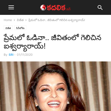
Home
విజేత
ప్రేమ‌లో ఓడినా.. జీవితంలో గెలిచిన ఐశ్వ‌ర్యారాయ్‌!
విజేత
సినీలోకం
ప్రేమ‌లో ఓడినా.. జీవితంలో గెలిచిన
ఐశ్వ‌ర్యారాయ్‌!
By
SRI
-
01/11/2020