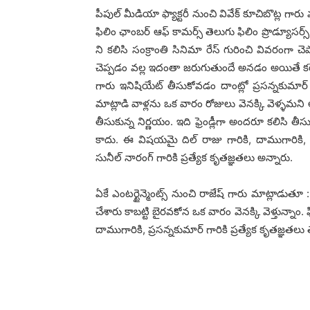
పీపుల్ మీడియా ఫ్యాక్టరీ నుంచి వివేక్ కూచిబొట్ల గార
ఫిలిం ఛాంబర్ ఆఫ్ కామర్స్ తెలుగు ఫిలిం ప్రొడ్యూసర్స
ని కలిసి సంక్రాంతి సినిమా రేస్ గురించి వివరంగా
చెప్పడం వల్ల ఇదంతా జరుగుతుందే అనడం అయితే కరెక్ట్
గారు ఇనిషియేట్ తీసుకోవడం దాంట్లో ప్రసన్నకుమార్
మాట్లాడి వాళ్లను ఒక వారం రోజులు వెనక్కి వెళ్ళమన
తీసుకున్న నిర్ణయం. ఇది ఫ్రెండ్లీగా అందరూ కలిసి తీస
కాదు. ఈ విషయమై దిల్ రాజు గారికి, దాముగారికి, ప్రస
సునీల్ నారంగ్ గారికి ప్రత్యేక కృతజ్ఞతలు అన్నారు.
ఏకే ఎంటర్టైన్మెంట్స్ నుంచి రాజేష్ గారు మాట్లాడుతూ :
చేశారు కాబట్టి బైరవకోన ఒక వారం వెనక్కి వెళ్తున్నాం. ఫిబ్ర
దాముగారికి, ప్రసన్నకుమార్ గారికి ప్రత్యేక కృతజ్ఞత