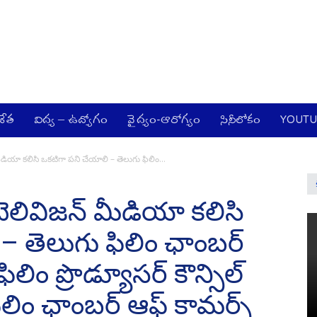
జేత
విద్య – ఉద్యోగం
వైద్యం-ఆరోగ్యం
సినీలోకం
YOUT
న్ మీడియా కలిసి ఒకటిగా పని చేయాలి – తెలుగు ఫిలిం...
బ్, టెలివిజన్ మీడియా కలిసి
– తెలుగు ఫిలిం ఛాంబర్
ిలిం ప్రొడ్యూసర్ కౌన్సిల్
ిం ఛాంబర్ ఆఫ్ కామర్స్