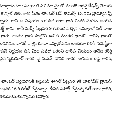
ు మాట్లాడుతూ : సంక్రాంతి సినిమా టైంలో మూడో ఆర్గనైజేషన్స్ తెలుగు
్ కౌన్సిల్ తెలంగాణ ఫిలిం ఛాంబర్ ఆఫ్ కామర్స్ అందరు ప్రొడ్యూసర్స్
 చెప్పారు. కానీ ఆ విషయం ఒక దిల్ రాజు గారి మీదకి వెళ్లడం ఆయన
 కాదు. కానీ మళ్ళీ ఫిబ్రవరి 9 గురించి వచ్చిన ఇష్యూలో దిల్ రాజు
 గారు, దాము గారు పాల్గొని అనిల్ సుంకర గారితో, రాజేష్ గారితో
ి అడగడం. దానికి వాళ్లు కూడా ఒప్పుకోవడం అందరూ కలిసి సమిష్టిగా
ుకునే నిర్ణయం దీని మీద ఎవరో ఒకరిని టార్గెట్ చేయడం అనేది కరెక్ట్
న్నకుమార్ గారికి, వై.వి.ఎస్ చౌదరి గారికి, అనుపం రెడ్డి గారికి,
 ఛాంబర్ నిర్ణయానికి కట్టుబడి ఈగల్ ఫిబ్రవరి 9కి సోలోడేట్ ప్రామిస్
వరి 16 కి రిలీజ్ చేస్తున్నాం. దీనికి సపోర్ట్ చేస్తున్న దిల్ రాజు గారికి,
లు తెలుపుకుంటున్నాము అన్నారు.