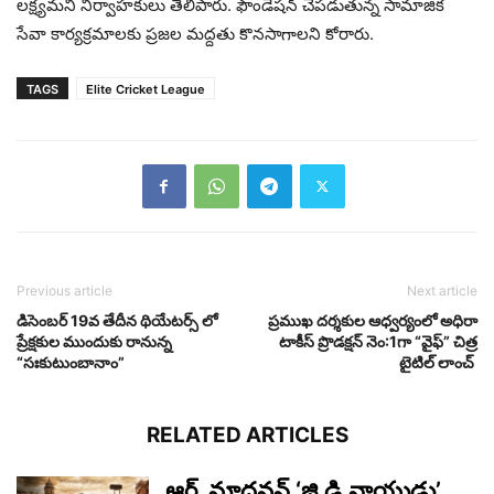
లక్ష్యమని నిర్వాహకులు తెలిపారు. ఫౌండేషన్ చేపడుతున్న సామాజిక
సేవా కార్యక్రమాలకు ప్రజల మద్దతు కొనసాగాలని కోరారు.
TAGS
Elite Cricket League
Previous article
Next article
డిసెంబర్ 19వ తేదీన థియేటర్స్ లో
ప్రముఖ దర్శకుల ఆధ్వర్యంలో అధిరా
ప్రేక్షకుల ముందుకు రానున్న
టాకీస్ ప్రొడక్షన్ నెం:1గా “వైఫ్” చిత్ర
“సఃకుటుంబానాం”
టైటిల్ లాంచ్
RELATED ARTICLES
ఆర్‌. మాధవన్‌ ‘జి.డి.నాయుడు’