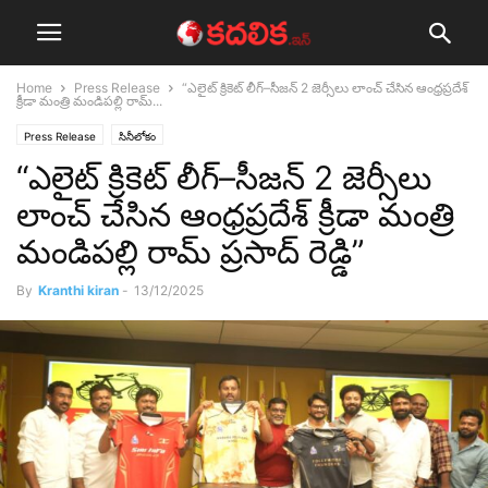
Home
Press Release
“ఎలైట్ క్రికెట్ లీగ్–సీజన్ 2 జెర్సీలు లాంచ్ చేసిన ఆంధ్రప్రదేశ్
క్రీడా మంత్రి మండిపల్లి రామ్...
Press Release
సినీలోకం
“ఎలైట్ క్రికెట్ లీగ్–సీజన్ 2 జెర్సీలు
లాంచ్ చేసిన ఆంధ్రప్రదేశ్ క్రీడా మంత్రి
మండిపల్లి రామ్ ప్రసాద్ రెడ్డి”
By
Kranthi kiran
-
13/12/2025