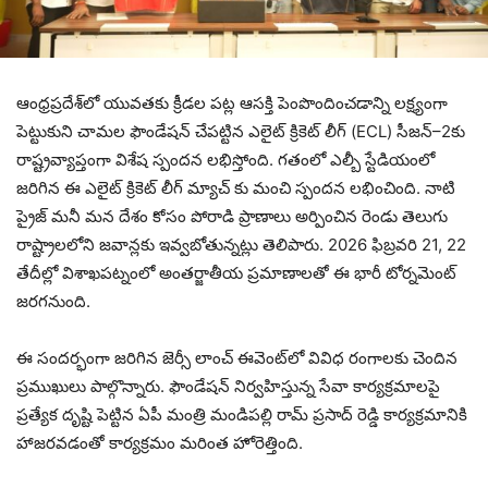
ఆంధ్రప్రదేశ్‌లో యువతకు క్రీడల పట్ల ఆసక్తి పెంపొందించడాన్ని లక్ష్యంగా
పెట్టుకుని చామల ఫౌండేషన్ చేపట్టిన ఎలైట్ క్రికెట్ లీగ్ (ECL) సీజన్–2కు
రాష్ట్రవ్యాప్తంగా విశేష స్పందన లభిస్తోంది. గతంలో ఎల్బీ స్టేడియంలో
జరిగిన ఈ ఎలైట్ క్రికెట్ లీగ్ మ్యాచ్ కు మంచి స్పందన లభించింది. నాటి
ప్రైజ్ మనీ మన దేశం కోసం పోరాడి ప్రాణాలు అర్పించిన రెండు తెలుగు
రాష్ట్రాలలోని జవాన్లకు ఇవ్వబోతున్నట్లు తెలిపారు. 2026 ఫిబ్రవరి 21, 22
తేదీల్లో విశాఖపట్నంలో అంతర్జాతీయ ప్రమాణాలతో ఈ భారీ టోర్నమెంట్
జరగనుంది.
ఈ సందర్భంగా జరిగిన జెర్సీ లాంచ్ ఈవెంట్‌లో వివిధ రంగాలకు చెందిన
ప్రముఖులు పాల్గొన్నారు. ఫౌండేషన్ నిర్వహిస్తున్న సేవా కార్యక్రమాలపై
ప్రత్యేక దృష్టి పెట్టిన ఏపీ మంత్రి మండిపల్లి రామ్ ప్రసాద్ రెడ్డి కార్యక్రమానికి
హాజరవడంతో కార్యక్రమం మరింత హోరెత్తింది.