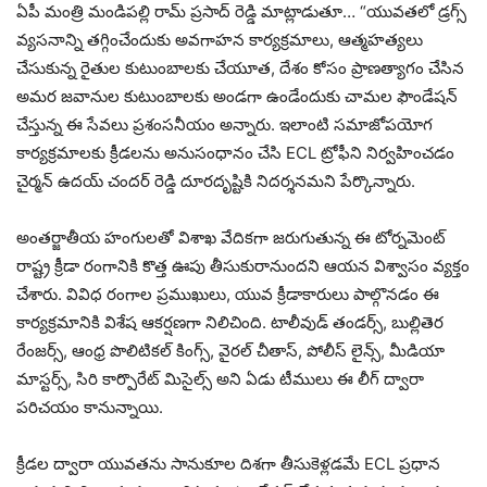
ఏపీ మంత్రి మండిపల్లి రామ్ ప్రసాద్ రెడ్డి మాట్లాడుతూ… “యువతలో డ్రగ్స్‌
వ్యసనాన్ని తగ్గించేందుకు అవగాహన కార్యక్రమాలు, ఆత్మహత్యలు
చేసుకున్న రైతుల కుటుంబాలకు చేయూత, దేశం కోసం ప్రాణత్యాగం చేసిన
అమర జవానుల కుటుంబాలకు అండగా ఉండేందుకు చామల ఫౌండేషన్
చేస్తున్న ఈ సేవలు ప్రశంసనీయం అన్నారు. ఇలాంటి సమాజోపయోగ
కార్యక్రమాలకు క్రీడలను అనుసంధానం చేసి ECL ట్రోఫీని నిర్వహించడం
చైర్మన్ ఉదయ్ చందర్ రెడ్డి దూరదృష్టికి నిదర్శనమని పేర్కొన్నారు.
అంతర్జాతీయ హంగులతో విశాఖ వేదికగా జరుగుతున్న ఈ టోర్నమెంట్
రాష్ట్ర క్రీడా రంగానికి కొత్త ఊపు తీసుకురానుందని ఆయన విశ్వాసం వ్యక్తం
చేశారు. వివిధ రంగాల ప్రముఖులు, యువ క్రీడాకారులు పాల్గొనడం ఈ
కార్యక్రమానికి విశేష ఆకర్షణగా నిలిచింది. టాలీవుడ్ తండర్స్, బుల్లితెర
రేంజర్స్, ఆంధ్ర పొలిటికల్ కింగ్స్, వైరల్ చీతాస్, పోలీస్ లైన్స్, మీడియా
మాస్టర్స్, సిరి కార్పొరేట్ మిసైల్స్ అని ఏడు టీములు ఈ లీగ్ ద్వారా
పరిచయం కానున్నాయి.
క్రీడల ద్వారా యువతను సానుకూల దిశగా తీసుకెళ్లడమే ECL ప్రధాన