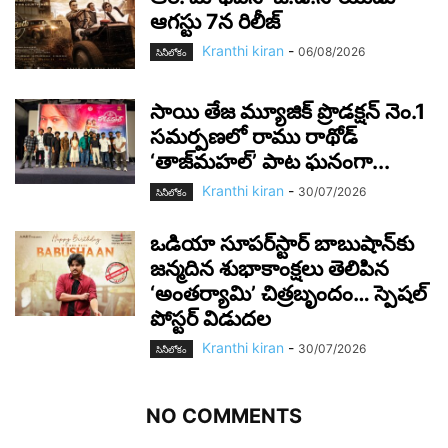
ఆగస్టు 7న రిలీజ్
Kranthi kiran
-
06/08/2026
సినీలోకం
సాయి తేజ మ్యూజిక్ ప్రొడక్షన్ నెం.1
సమర్పణలో రాము రాథోడ్
‘తాజ్‌మహల్’ పాట ఘనంగా...
Kranthi kiran
-
30/07/2026
సినీలోకం
ఒడియా సూపర్‌స్టార్ బాబుషాన్‌కు
జన్మదిన శుభాకాంక్షలు తెలిపిన
‘అంతర్యామి’ చిత్రబృందం… స్పెషల్
పోస్టర్ విడుదల
Kranthi kiran
-
30/07/2026
సినీలోకం
NO COMMENTS