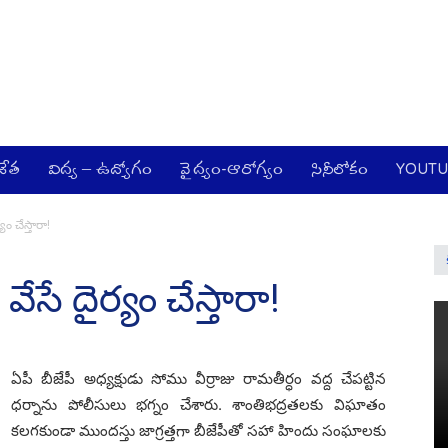
జేత
విద్య – ఉద్యోగం
వైద్యం-ఆరోగ్యం
సినీలోకం
YOUT
్యం చేస్తారా!
 వేసే దైర్యం చేస్తారా!
ఏపీ బీజేపీ అధ్య‌క్షుడు సోము వీర్రాజు రామ‌తీర్ధం వ‌ద్ద చేప‌ట్టిన
ధ‌ర్నాను పోలీసులు భ‌గ్నం చేశారు. శాంతిభ‌ద్ర‌త‌ల‌కు విఘాతం
క‌ల‌గ‌కుండా ముంద‌స్తు జాగ్ర‌త్త‌గా బీజేపీతో స‌హా హిందు సంఘాల‌కు