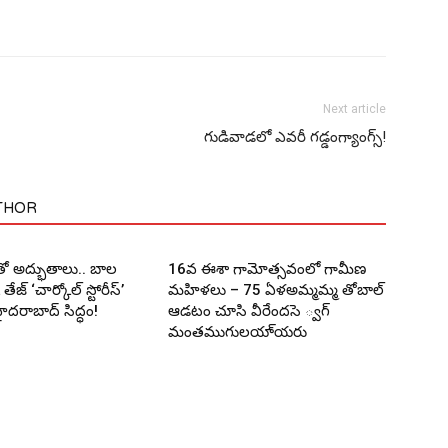
Next article
గుడివాడ‌లో ఎవ‌రీ గ‌డ్డంగ్యాంగ్స్‌!
THOR
లతో అద్భుతాలు.. బాల
16వ ఈశా గామోత్సవంలో గామీణ
 తేజ్ ‘చార్కోల్ స్టోరీస్’
మహిళలు – 75 ఏళఅమ్మమ్మ తోబాల్
హైదరాబాద్ సిద్ధం!
ఆడటం చూసి వీరేందసె ్వగ్
మంతముగులయా్యరు