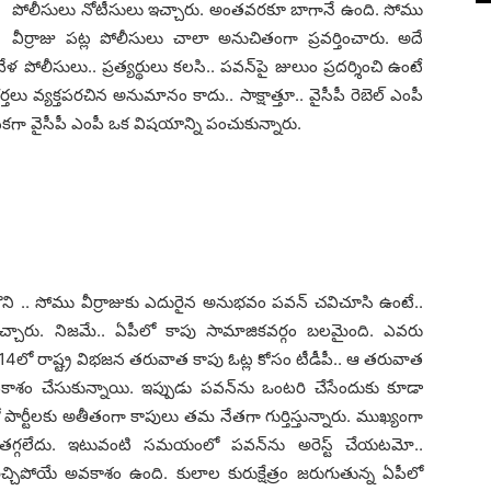
పోలీసులు నోటీసులు ఇచ్చారు. అంత‌వ‌ర‌కూ బాగానే ఉంది. సోము
వీర్రాజు ప‌ట్ల పోలీసులు చాలా అనుచితంగా ప్ర‌వ‌ర్తించారు. అదే
ేళ పోలీసులు.. ప్ర‌త్య‌ర్థులు క‌ల‌సి.. ప‌వ‌న్‌పై జులుం ప్ర‌ద‌ర్శించి ఉంటే
‌లు వ్య‌క్త‌ప‌ర‌చిన అనుమానం కాదు.. సాక్షాత్తూ.. వైసీపీ రెబెల్ ఎంపీ
ిక‌గా వైసీపీ ఎంపీ ఒక విష‌యాన్ని పంచుకున్నారు.
ల్గొని .. సోము వీర్రాజుకు ఎదురైన అనుభ‌వం ప‌వ‌న్ చ‌విచూసి ఉంటే..
ారు. నిజ‌మే.. ఏపీలో కాపు సామాజిక‌వ‌ర్గం బ‌ల‌మైంది. ఎవ‌రు
2014లో రాష్ట్ర విభ‌జ‌న త‌రువాత కాపు ఓట్ల కోసం టీడీపీ.. ఆ త‌రువాత
‌కాశం చేసుకున్నాయి. ఇప్పుడు ప‌వ‌న్‌ను ఒంట‌రి చేసేందుకు కూడా
‌యంలో పార్టీల‌కు అతీతంగా కాపులు త‌మ నేత‌గా గుర్తిస్తున్నారు. ముఖ్యంగా
‌గ్గ‌లేదు. ఇటువంటి స‌మ‌యంలో ప‌వ‌న్‌ను అరెస్ట్ చేయ‌ట‌మో..
ెచ్చిపోయే అవ‌కాశం ఉంది. కులాల కురుక్షేత్రం జ‌రుగుతున్న ఏపీలో