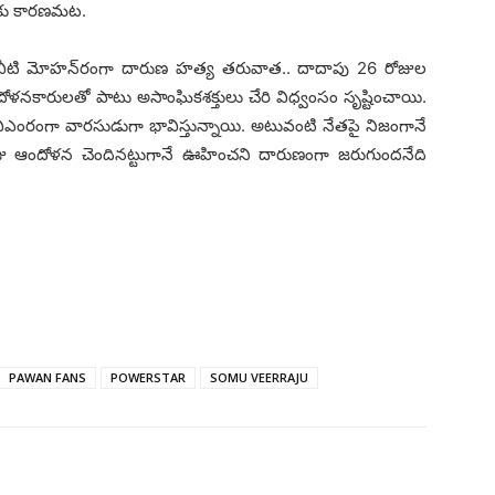
కు కార‌ణ‌మ‌ట‌.
గ‌వీటి మోహ‌న్‌రంగా దారుణ హ‌త్య త‌రువాత‌.. దాదాపు 26 రోజుల
ోళ‌న‌కారుల‌తో పాటు అసాంఘిక‌శ‌క్తులు చేరి విధ్వంసం సృష్టించాయి.
 వీఎంరంగా వార‌సుడుగా భావిస్తున్నాయి. అటువంటి నేత‌పై నిజంగానే
రాజు ఆందోళ‌న చెందిన‌ట్టుగానే ఊహించ‌ని దారుణంగా జ‌రుగుంద‌నేది
PAWAN FANS
POWERSTAR
SOMU VEERRAJU