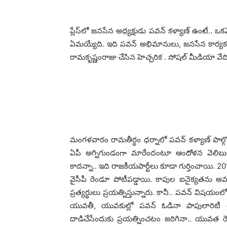
ప్లేస్‌లో జ‌న‌సేన అధ్య‌క్షుడు ప‌వ‌న్ క‌ళ్యాణ్ ఉంటే.. ఒక‌వ
ఏమ‌య్యేది. ఇది ప‌వ‌న్ అభిమానులు, జ‌న‌సేన కార్య‌క‌ర్త
రామ‌కృష్ణంరాజు చేసిన హెచ్చ‌రిక . సోష‌ల్ మీడియా వేద
మంగ‌ళ‌వారం రామ‌తీర్ధం ధ‌ర్నాలో ప‌వ‌న్ క‌ళ్యాణ్ పా
ఏపీ అగ్నిగుండంగా మారేందంటూ ఆందోళ‌న వెలిబుచ్చ
కాద‌న్నా.. ఇది రాజ‌కీయ‌పార్టీలు కూడా గుర్తించాయి. 
వైసీపీ రెండూ పోటీప‌డ్డాయి. కాపుల ఐనైక్య‌త‌ను అవ
ప్ర‌త్య‌ర్థులు ప్ర‌య‌త్నిస్తున్నారు. కానీ.. ప‌వ‌న్ విష
యువ‌తీ, యువ‌కుల్లో ప‌వ‌న్ ఓడినా పాపులారిటీ త
దాడిచేసేందుకు ప్ర‌య‌త్నించ‌టం జ‌రిగినా.. యువ‌త ర