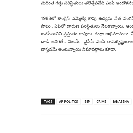
మ‌రింత గ‌డ్డు ప‌రిస్థితులు త‌లెత్తేవ‌నేది ఎంపీ ఆందోళ‌న‌
1988లో కాంగ్రెస్ ఎమ్మెల్యే కాపు ఉద్య‌మ నేత వం
పాటు.. ఏపీలో దారుణ ప‌రిస్థితులు నెల‌కొన్నాయి. ఆంద
జ‌న‌సేనానిని ప్ర‌స్తుతం కాపులు. రంగా అభిమానులు.
దాడి జ‌రిగితే.. నిజ‌మే.. వైసీపీ ఎంపి రామ‌కృష్ణం
వాస్త‌వ‌మే అంటున్నాయి నిఘావ‌ర్గాలు కూడా.
TAGS
AP POLITCS
BJP
CRIME
JANASENA