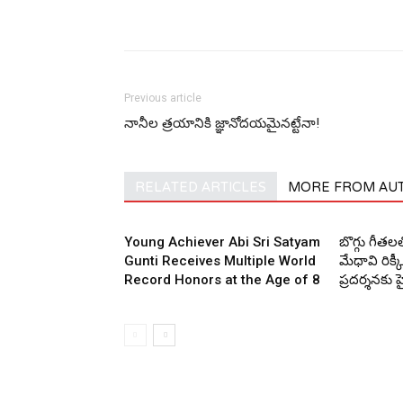
Previous article
నానీల త్ర‌యానికి జ్ఞానోద‌య‌మైన‌ట్టేనా!
RELATED ARTICLES
MORE FROM AU
Young Achiever Abi Sri Satyam
బొగ్గు గీత
Gunti Receives Multiple World
మేధావి రిక్కీ
Record Honors at the Age of 8
ప్రదర్శనకు 