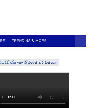
UBE
TRENDING & MORE
కదలిక యూట్యూబ్ నుండి ఒక వీడియో