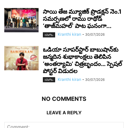
సాయి తేజ మ్యూజిక్ ప్రొడక్షన్ నెం.1
సమర్పణలో రాము రాథోడ్
‘తాజ్‌మహల్’ పాట ఘనంగా...
Kranthi kiran
-
30/07/2026
సినీలోకం
ఒడియా సూపర్‌స్టార్ బాబుషాన్‌కు
జన్మదిన శుభాకాంక్షలు తెలిపిన
‘అంతర్యామి’ చిత్రబృందం… స్పెషల్
పోస్టర్ విడుదల
Kranthi kiran
-
30/07/2026
సినీలోకం
NO COMMENTS
LEAVE A REPLY