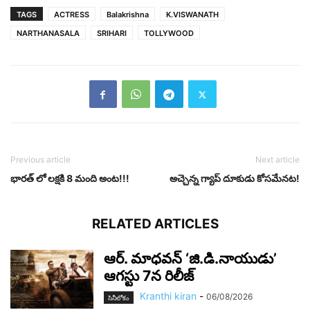
TAGS
ACTRESS
Balakrishna
K.VISWANATH
NARTHANASALA
SRIHARI
TOLLYWOOD
Previous article
Next article
భారత్ లో లక్షకి 8 మంది అంట!!!
అచ్చెన్న గ్యాప్ దూకుడు కోస‌మేన‌ట‌!
RELATED ARTICLES
ఆర్‌. మాధవన్‌ ‘జి.డి.నాయుడు’
ఆగస్టు 7న రిలీజ్
Kranthi kiran
-
06/08/2026
సినీలోకం