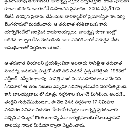
శ్రీనివాస‌రావు తారాగ‌ణంతో బాల‌కృష్ణ స్వీయ ద‌ర్శ‌క‌త్వంలో కొంత షూటింగ్
కూడా జ‌రిగింది. ఇంత‌లోనే ఊహించిన ప్ర‌మాదం.. 2004 ఏప్రిల్ 17న
బీజేపీ త‌ర‌పున ప్ర‌చారం చేసేందుకు హెలికాప్ట‌ర్‌లో ప్ర‌యాణిస్తూ సౌంద‌ర్య
బెంగ‌ళూరులో మ‌ర‌ణించారు. ఆ త‌రువాత శ‌ర‌త్‌బాబుకు కారు
యాక్సిడెంట్‌లో బ‌ల‌మైన గాయాల‌య్యాయి. బాల‌కృష్ణ కూడా ఇంట్లో
జ‌రిగిన కాల్పుల కేసు వెంటాడింది. ఇలా ఎవ‌రికి వారికే ఎదురైన చేదు
అనుభ‌వాల‌తో న‌ర్త‌న‌శాల ఆగింది.
ఆ త‌రువాత తీయాల‌ని ప్ర‌య‌త్నించినా అల‌నాడు సావిత్రి ఆ త‌రువాత
సౌంద‌ర్య అనుకున్న పాత్ర‌లో మ‌రో న‌టి ఎవ‌ర‌నే ప్ర‌శ్న త‌లెత్తింది. 1963లో
ఎన్టీఆర్‌, ఎస్వీరంగారావు, సావిత్రి వంటి మ‌హామ‌హాన‌టులు న‌టించిన
సినిమాలో ఈ త‌రం న‌టులు ఎవ్వ‌రూ స‌రిపోల్చ‌లేమ‌నేది నిరూపిత‌మైంది.
కానీ బాల‌య్య‌బాబు లో మాత్రం న‌ర్త‌న‌శాల క‌ల‌గానే మిగిలింది. అందుకే..
తండ్రిని గుర్తుచేసుకుంటూ.. ఈ నెల 24న న‌ర్త‌న‌శాల 17 నిమిషాల
నిడివిగ‌ల సినిమా విడుద‌ల చేయ‌బోతున్న‌ట్టు బాల‌కృష్ణ ప్ర‌క‌టించారు.
వ‌చ్చిన సొమ్ములో కొంత భాగాన్ని సేవా కార్య‌క్ర‌మాల‌కు కేటాయిస్తామ‌ని
బాల‌య్య సోష‌ల్ మీడియా ద్వారా వెల్ల‌డించారు.