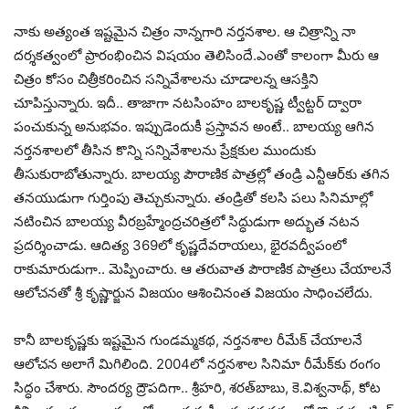
నాకు అత్యంత ఇష్టమైన చిత్రం నాన్నగారి నర్తనశాల. ఆ చిత్రాన్ని నా
దర్శకత్వంలో ప్రారంభించిన విషయం తెలిసిందే.ఎంతో కాలంగా మీరు ఆ
చిత్రం కోసం చిత్రీకరించిన సన్నివేశాలను చూడాలన్న ఆసక్తిని
చూపిస్తున్నారు. ఇదీ.. తాజాగా న‌ట‌సింహం బాలకృష్ణ ట్వీట్ట‌ర్ ద్వారా
పంచుకున్న అనుభ‌వం. ఇప్పుడెందుకీ ప్ర‌స్తావ‌న అంటే.. బాల‌య్య ఆగిన
న‌ర్త‌న‌శాల‌లో తీసిన కొన్ని స‌న్నివేశాల‌ను ప్రేక్ష‌కుల ముందుకు
తీసుకురాబోతున్నారు. బాల‌య్య పౌరాణిక పాత్ర‌ల్లో తండ్రి ఎన్టీఆర్‌కు త‌గిన
త‌న‌యుడుగా గుర్తింపు తెచ్చుకున్నారు. తండ్రితో క‌ల‌సి ప‌లు సినిమాల్లో
న‌టించిన బాల‌య్య వీర‌బ్ర‌హ్మేంద్ర‌చ‌రిత్ర‌లో సిద్ధుడుగా అద్భుత న‌ట‌న
ప్ర‌ద‌ర్శించాడు. ఆదిత్య 369లో కృష్ణ‌దేవ‌రాయ‌లు, భైర‌వ‌ద్వీపంలో
రాకుమారుడుగా.. మెప్పించారు. ఆ త‌రువాత పౌరాణిక పాత్ర‌లు చేయాల‌నే
ఆలోచ‌న‌తో శ్రీ కృష్ణార్జున విజ‌యం ఆశించినంత విజ‌యం సాధించ‌లేదు.
కానీ బాల‌కృష్ణ‌కు ఇష్ట‌మైన గుండ‌మ్మ‌క‌థ‌, న‌ర్త‌న‌శాల రీమేక్ చేయాల‌నే
ఆలోచ‌న అలాగే మిగిలింది. 2004లో న‌ర్త‌న‌శాల సినిమా రీమేక్‌కు రంగం
సిద్ధం చేశారు. సౌంద‌ర్య ద్రౌప‌దిగా.. శ్రీహ‌రి, శ‌ర‌త్‌బాబు, కె.విశ్వ‌నాథ్‌, కోట