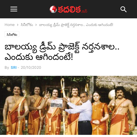
Home
సినీలోకం
బాల‌య్య డ్రీమ్ ప్రాజెక్ట్ న‌ర్త‌న‌శాల‌.. ఎందుకు ఆగిందంటే!
సినీలోకం
బాల‌య్య డ్రీమ్ ప్రాజెక్ట్ న‌ర్త‌న‌శాల‌..
ఎందుకు ఆగిందంటే!
By
SRI
-
20/10/2020