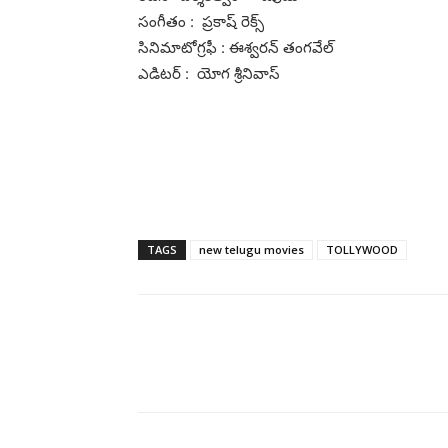
సంగీతం : ప్రకాష్ రెక్స్
సినిమాటోగ్రఫీ : ఈశ్వరన్ తంగవేల్
ఎడిటర్ : యోగ శ్రీనివాస్
TAGS
new telugu movies
TOLLYWOOD