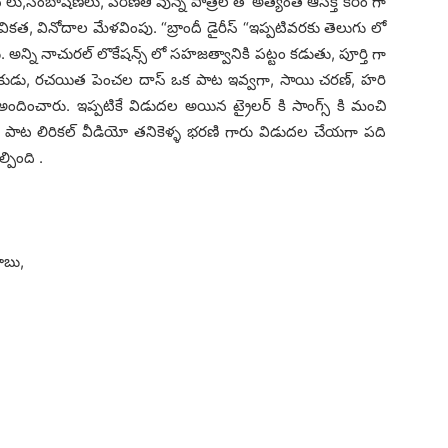
,సంబాషణలు, పరిణితి వున్న పాత్రల తో అత్యంత ఆసక్తి కరం గా
తవికత, వినోదాల మేళవింపు. “బ్రాందీ డైరీస్ “ఇప్పటివరకు తెలుగు లో
ు. అన్ని నాచురల్ లొకేషన్స్ లో సహజత్వానికి పట్టం కడుతు, పూర్తి గా
యకుడు, రచయిత పెంచల దాస్ ఒక పాట ఇవ్వగా, సాయి చరణ్, హరి
ించారు. ఇప్పటికే విడుదల అయిన ట్రైలర్ కి సాంగ్స్ కి మంచి
ిన పాట లిరికల్ వీడియో తనికెళ్ళ భరణి గారు విడుదల చేయగా పది
్పింది .
బాబు,