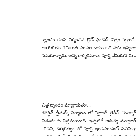
బృందం కలసి నిర్మించిన క్రౌడ్ ఫండెడ్ చిత్రం “బ్రాంద
గాయకుడు రచయిత పెంచల దాసు ఒక పాట ఇవ్వగా స
సమకూర్చారు. అన్ని కార్యక్రమాలు పూర్తి చేసుకుని ఈ
చిత్ర బృందం మాట్లాడుతూ…
కలెక్టివ్ డ్రీమర్స్ నిర్మాణం లో “బ్రాందీ డైరీస్ “సె
విడుదలకు సిద్దమయింది. ఇప్పటికే ఆదిత్య మ్యూజ
“రచన, దర్శకత్వం లో పూర్తి ఇండిపెండెంట్ సినిమాగా 