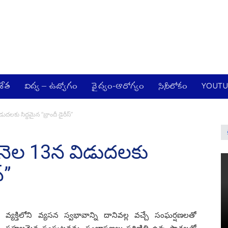
జేత
విద్య – ఉద్యోగం
వైద్యం-ఆరోగ్యం
సినీలోకం
YOUT
దలకు సిద్దమైన “బ్రాందీ డైరీస్”
ఈ నెల 13న విడుదలకు
్”
వ్యక్తిలోని వ్యసన స్వభావాన్ని దానివల్ల వచ్చే సంఘర్షణలతో