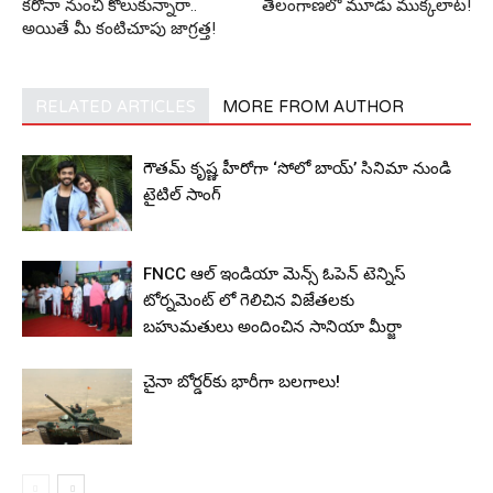
క‌రోనా నుంచి కోలుకున్నారా..
తెలంగాణ‌లో మూడు ముక్క‌లాట‌!
అయితే మీ కంటిచూపు జాగ్ర‌త్త‌!
RELATED ARTICLES
MORE FROM AUTHOR
గౌతమ్ కృష్ణ హీరోగా ‘సోలో బాయ్’ సినిమా నుండి
టైటిల్ సాంగ్
FNCC ఆల్ ఇండియా మెన్స్ ఓపెన్ టెన్నిస్
టోర్నమెంట్ లో గెలిచిన విజేతలకు
బహుమతులు అందించిన సానియా మీర్జా
చైనా బోర్డ‌ర్‌కు భారీగా బ‌ల‌గాలు!