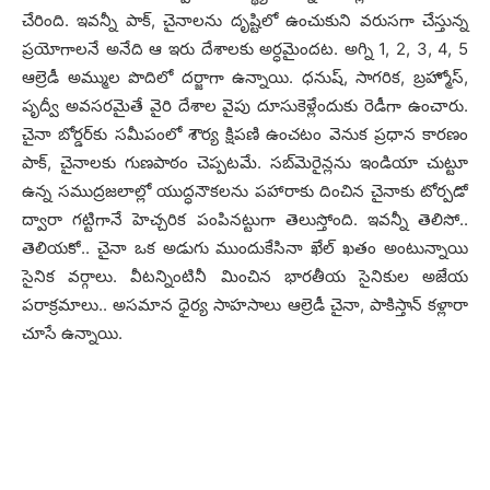
చేరింది. ఇవ‌న్నీ పాక్‌, చైనాల‌ను దృష్టిలో ఉంచుకుని వ‌రుస‌గా చేస్తున్న
‌ప్ర‌యోగాల‌నే అనేది ఆ ఇరు దేశాల‌కు అర్ధ‌మైంద‌ట‌. అగ్ని 1, 2, 3, 4, 5
ఆల్రెడీ అమ్ముల పొదిలో ద‌ర్జాగా ఉన్నాయి. ధ‌నుష్‌, సాగ‌రిక‌, బ్ర‌హ్మోస్‌,
పృద్వీ అవ‌స‌ర‌మైతే వైరి దేశాల వైపు దూసుకెళ్లేందుకు రెడీగా ఉంచారు.
చైనా బోర్డ‌ర్‌కు స‌మీపంలో శౌర్య క్షిప‌ణి ఉంచ‌టం వెనుక ప్ర‌ధాన కార‌ణం
పాక్‌, చైనాల‌కు గుణ‌పాఠం చెప్ప‌ట‌మే. స‌బ్‌మెరైన్ల‌ను ఇండియా చుట్టూ
ఉన్న స‌ముద్ర‌జ‌లాల్లో యుద్ధ‌నౌక‌ల‌ను ప‌హారాకు దించిన చైనాకు టోర్ప‌డో
ద్వారా గ‌ట్టిగానే హెచ్చ‌రిక పంపిన‌ట్టుగా తెలుస్తోంది. ఇవ‌న్నీ తెలిసో..
తెలియ‌కో.. చైనా ఒక అడుగు ముందుకేసినా ఖేల్ ఖ‌తం అంటున్నాయి
సైనిక‌ వ‌ర్గాలు. వీట‌న్నింటినీ మించిన భార‌తీయ సైనికుల అజేయ
ప‌రాక్ర‌మాలు.. అస‌మాన ధైర్య‌ సాహ‌సాలు ఆల్రెడీ చైనా, పాకిస్తాన్ క‌ళ్లారా
చూసే ఉన్నాయి.