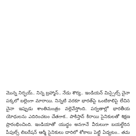
మొన్న నిర్భయ్‌.. నిన్న బ్ర‌హ్మాస్‌.. నేడు శౌర్య‌.. ఇండియ‌న్ మిస్సైల్స్ చైనా
ప‌క్క‌లో బ‌ల్లెంగా మారాయి. నిన్న‌టి వ‌ర‌కూ భార‌త్‌పై ఒంటికాలిపై లేచిన
చైనా ఇప్పుడు శాంతిమంత్రం వ‌ల్లెవేస్తోంది. ప‌ర్వ‌తాల్లో భార‌తీయ
యోధుల‌ను ఎదిరించ‌టం చేత‌గాక‌.. పాకిస్తాన్ కిరాయి సైనికుల‌తో శిక్ష‌ణ
ప్రారంభించింది. ఇండియాతో యుద్ధం అన‌గానే వీరులుగా బ‌య‌ల్దేరిన
పీపుల్స్ లిబ‌రేష‌న్ ఆర్మీ సైనికులు దారిలో శోకాలు పెట్టి ఏడ్వటం.. త‌మ