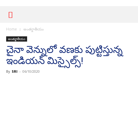
Home
అంతర్జాతీయం
అంతర్జాతీయం
చైనా వెన్నులో వ‌ణ‌కు పుట్టిస్తున్న
ఇండియ‌న్ మిస్సైల్స్‌!
By
SRI
-
06/10/2020