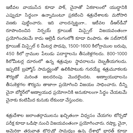
ఇటీవ‌ల వాయుసేన కూడా పాక్‌, చైనాతో ఏక‌కాలంలో యుద్ధానికి
ఎప్పుడూ సిద్ధంగా ఉన్నామంటూ ప్ర‌క‌టించి శ‌త్రుదేశాల‌కు మ‌రోసారి
వ‌ణ‌కు పుట్టించారు. ఇది చాల‌ద‌న్న‌ట్టుగా.. ఇటీవ‌ల డీఆర్‌డీవో
రూపొందించిన నిర్బ‌య్ క్రూయిజ్ మిస్సైల్ విజ‌య‌వంతంగా
ప్ర‌యోగించ‌ట‌మే కాదు ఆల్రెడీ రంగంలోకి కూడా దింపారు. ఈ స‌బ్‌సోనిక్
క్రూయిజ్ మిస్సైల్ 6 మీట‌ర్ల పొడ‌వు, 1500-1600 కిలోగ్రాముల బ‌రువు,
450 కిలో గ్రాముల పేలుడు ప‌దార్ధాల‌ను తీసుకెళ్ల‌గ‌ల‌దు. 800-1000
కిలోమీట‌ర్ల దూరంలో ఉన్న శ‌త్రువుల స్థావ‌రాల‌ను దెబ్బ‌తీయ‌గ‌ల‌దు.
ఇప్ప‌టికే బ్ర‌హ్మోస్ సామ‌ర్థ్యంతో ఉలికిపాటుకు గుర‌య్యే శ‌త్రుమూక‌ల‌కు
శౌర్య‌తో మ‌రింత జ‌ల‌ద‌రింపు మొద‌లైంద‌ట‌. అణ్వాయుధాల‌ను
తీసుకెళ్ల‌గ‌ల శౌర్య‌ను తాజాగా ప్ర‌యోగించి విజ‌యం సాధించారు. దీన్ని
చైనా బోర్డ‌ర్‌లో అణ్వాయుధ ప్ర‌యోగానికి అనుకూలంగా సిద్ధం చేయ‌ట‌మే
చైనాకు కంటిమీద కునుకు లేకుండా చేస్తుంద‌ట‌.
శ‌త్రుదేశాల జలాంత‌ర్గాముల‌ను ఖ‌చ్చితంగా విధ్వ‌సం చేయ‌గ‌ల టోర్ప‌డో
ప‌రీక్ష కూడా ఒడిషా నుంచి విజ‌యవంతంగా ప్ర‌యోగించారు. ర‌ష్యా, చైనా,
అమెరికా త‌రువాత టొర్ప‌డో సామ‌ర్థ్యం ఉన్న దేశాల్లో భార‌త్ కూడా