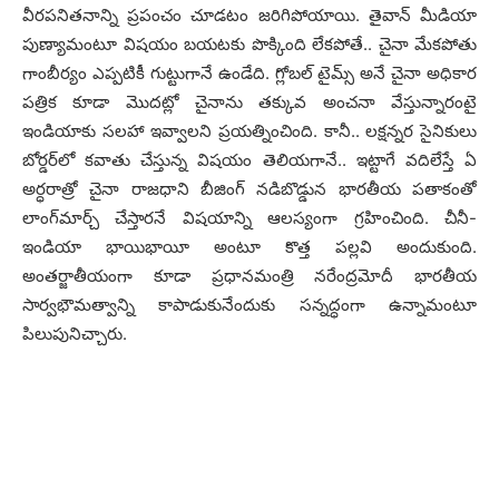
వీర‌ప‌నిత‌నాన్ని ప్ర‌పంచం చూడ‌టం జ‌రిగిపోయాయి. తైవాన్ మీడియా
పుణ్యామంటూ విష‌యం బ‌య‌ట‌కు పొక్కింది లేక‌పోతే.. చైనా మేక‌పోతు
గాంబీర్యం ఎప్ప‌టికీ గుట్టుగానే ఉండేది. గ్లోబ‌ల్ టైమ్స్ అనే చైనా అధికార
ప‌త్రిక కూడా మొద‌ట్లో చైనాను త‌క్కువ అంచ‌నా వేస్తున్నారంటై
ఇండియాకు స‌ల‌హా ఇవ్వాల‌ని ప్ర‌య‌త్నించింది. కానీ.. ల‌క్ష‌న్న‌ర సైనికులు
బోర్డ‌ర్‌లో క‌వాతు చేస్తున్న విష‌యం తెలియ‌గానే.. ఇట్టాగే వ‌దిలేస్తే ఏ
అర్ధ‌రాత్రో చైనా రాజ‌ధాని బీజింగ్ న‌డిబొడ్డున భార‌తీయ ప‌తాకంతో
లాంగ్‌మార్చ్ చేస్తార‌నే విష‌యాన్ని ఆల‌స్యంగా గ్ర‌హించింది. చీనీ-
ఇండియా భాయిభాయీ అంటూ కొత్త ప‌ల్ల‌వి అందుకుంది.
అంత‌ర్జాతీయంగా కూడా ప్ర‌ధాన‌మంత్రి న‌రేంద్ర‌మోదీ భార‌తీయ
సార్వ‌భౌమ‌త్వాన్ని కాపాడుకునేందుకు స‌న్న‌ద్ధంగా ఉన్నామంటూ
పిలుపునిచ్చారు.