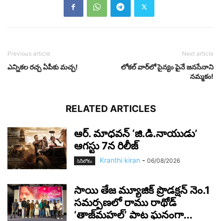
Previous article
Next article
ఎన్నిక‌ల ర‌చ్చ ఏపీకు మ‌చ్చ‌!
లోక‌ల్ వార్‌లో సైన్యం పైనే జ‌న‌సేనాని
న‌మ్మ‌కం!
RELATED ARTICLES
ఆర్‌. మాధవన్‌ ‘జి.డి.నాయుడు’
ఆగస్టు 7న రిలీజ్
Kranthi kiran
-
06/08/2026
సినీలోకం
సాయి తేజ మ్యూజిక్ ప్రొడక్షన్ నెం.1
సమర్పణలో రాము రాథోడ్
‘తాజ్‌మహల్’ పాట ఘనంగా...