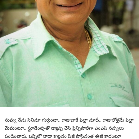
నువ్వు నేను సినిమా గుర్తుందా.. గాజువాకే పిల్లా మాదీ.. గాజులోళ్ల‌మే పిల్లా
మేమంటూ.. స్టూడెంట్స్‌తో డ్యాన్స్ చేసే ప్రిన్సిపాల్‌గా ఎంఎస్ న‌వ్వులు
పండించారు. బ‌న్నీలో సోడా కొట్ట‌డం పీజీ పాసైనంత ఈజీ కాదంటూ