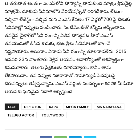
ఆ త‌రువాత అంత‌గా ఎంఎస్‌లోని హాస్యాన్ని వాడుకుంది మాత్రం శ్రీనువైట్ల
మాత్ర‌మే. దూకుడు సినిమాలోని వేరియేష‌న్స్‌తో ఇర‌గ‌దీశారు. లేటుగా
వ‌చ్చినా లేటెస్ట్‌గా వ‌చ్చిన మ‌న ఎంఎస్ కేవ‌లం 17 ఏళ్ల‌లో 700 పై చిలుకు
సినిమాల్లో న‌వ్వులు పండించారు. సెంటిమెంట్‌తో క‌న్నీరు తెప్పించారు.
త‌న‌దైన డైలాగ్‌లో సినీ రంగాన్ని ఏలిన హాస్య‌న‌ట హీరో ఎంఎస్
త‌న‌యుడుతో తీసిన కొడుకు, భ‌జంత్రీలు సినిమాల‌తో బాగానే
న‌ష్ట‌పోయారు. అయినా.. ఏనాడు సినీ రంగాన్ని తూల‌నాడ‌లేదు. 2015
జ‌న‌వ‌రి 23న సొంతూరు వెళ్లిన ఆయ‌న‌.. అనారోగ్యంతో అక‌స్మాత్తుగా
క‌నుమూశారు. తెలుగు ప్రేక్ష‌కుల‌కు దూర‌య్యారు.. కానీ.. తాను
లేక‌పోయినా.. త‌న న‌వ్వుల న‌జ‌రానాతో సామాన్యుడి పెద‌వులపై
చిరున‌వ్వులు తెప్పిస్తున్నారు. ఎంఎస్ వ‌ర్దంతి సంద‌ర్భంగా క‌ద‌లిక మీడియా
ఆయ‌న‌కు ఘ‌న‌మైన నివాళి అర్పిస్తుంది.
TAGS
DIRECTOR
KAPU
MEGA FAMILY
MS NARAYANA
TELUGU ACTOR
TOLLYWOOD