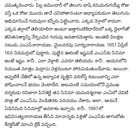
చ‌మత్క‌రించారు. పిల్ల జ‌మిందార్ లో తెలుగు భాషే క‌నుమ‌రుగ‌య్యే రోజు
వ‌స్తే ఒక రోజు ముందు తానే చ‌నిపోతానంటూ అధ్యాప‌కుడుగా తెలుగును
అభిమానించే గురువుగా క‌న్నీరు పెట్టించారు. ఎక్క‌డ నెగ్గాలో కాదురా.
ఎక్క‌డ త‌గ్గాలో తెలియాలిరా అంటూ అత్తారింటికిదారేదిలో ఒక్క డైలాగ్‌తో
జీవిత‌స‌త్యాన్ని నేర్పించిన గురువు అవ‌తార‌మెత్తారు. అంత‌టి విల‌క్ష‌ణ
న‌టుడు ఎంఎస్‌నారాయ‌ణ‌.. మైల‌వ‌ర‌పు సూర్య‌నారాయ‌ణ‌. 1951 ఏప్రిల్
16న నిడ‌మ‌ర్రులో పుట్టారు. పుట్టిన ఊరంటే ఇష్ట‌ప‌డే ఎంఎస్‌కు సినిమా
అంటే ఇష్టం. కానీ.. ఎలా వెళ్లాలి. ఎవ‌రూ తెలియ‌దు. కానీ.. ఆయ‌న‌లోని
ర‌చ‌యిత మాత్రం మ‌ద్రాసు వెళ్ల‌మంటూ పోరుపెడుతుండేవాడు. అయినా.
అప్ప‌టికే చేతిలో ఉన్న అధ్యాప‌క వృత్తిని వ‌దిలేస్తే కుటుంబాన్ని ఎలా
ఫోషించాల‌నే భ‌యం వెంటాడేది. అటువంటి స‌మ‌యంలోనే ప్ర‌ముఖ
ద‌ర్శ‌కుడు ర‌విజారా పినిశెట్టి త‌న సినిమా య‌మ‌ద‌ర్మ‌రాజు ఎంఏలో చెవిటి
పాత్ర తో ఎంఎస్‌ను వెండితెర‌కు ప‌రిచ‌యం చేశారు. అలా.. ఆయ‌నే
ఏడెనిమిది సినిమాల్లో అవ‌కాశం ఇచ్చారు. కానీ.. 1997లో
ఇవివిస‌త్య‌నారాయ‌ణ తీసిని మానాన్న‌కు పెళ్లితో ఎంఎస్‌కు తాగుబోతు
కేర‌క్ట‌ర్‌తో మాంచి బ్రేక్ వ‌చ్చింది.