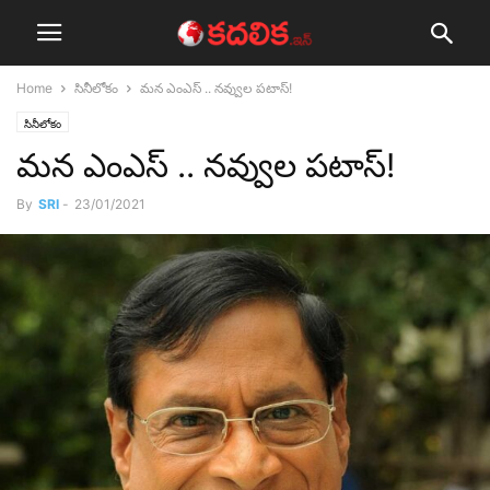
Home
సినీలోకం
మ‌న ఎంఎస్ .. న‌వ్వుల ప‌టాస్‌!
సినీలోకం
మ‌న ఎంఎస్ .. న‌వ్వుల ప‌టాస్‌!
By
SRI
-
23/01/2021