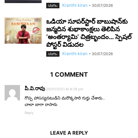
Kranthi kiran
-
30/07/2026
సినీలోకం
ఒడియా సూపర్‌స్టార్ బాబుషాన్‌కు
జన్మదిన శుభాకాంక్షలు తెలిపిన
‘అంతర్యామి’ చిత్రబృందం… స్పెషల్
పోస్టర్ విడుదల
Kranthi kiran
-
30/07/2026
సినీలోకం
1 COMMENT
పి.వి.రావు
26/01/2021 At 8:28 pm
గొప్ప హాసస్యనటుడిని మరొక్కసారి గుర్తు చేశారు..
చాలా బాగా రాసారు
Reply
LEAVE A REPLY