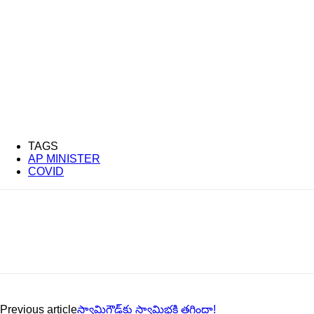
TAGS
AP MINISTER
COVID
Previous article
స్వామిగౌడ్‌కు స్వామిభ‌క్తి త‌గ్గిందా!