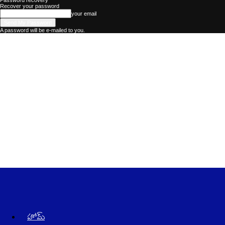
Password recovery
Recover your password
your email
A password will be e-mailed to you.
Kadhalika
–
The
Best
Telugu
News
Website
in
AndraPradesh
and
Telangana
హోమ్