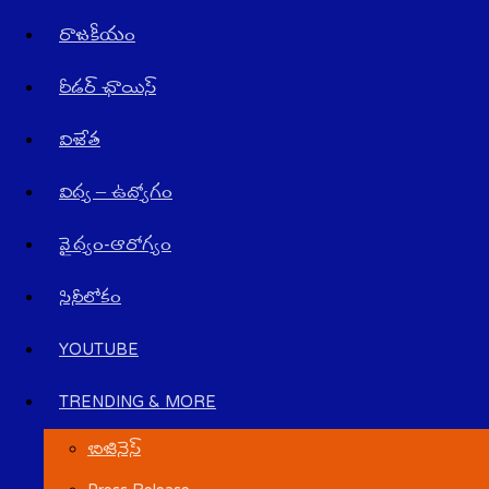
రాజ‌కీయం
రీడర్ ఛాయిస్
విజేత
విద్య – ఉద్యోగం
వైద్యం-ఆరోగ్యం
సినీలోకం
YOUTUBE
TRENDING & MORE
బిజినెస్