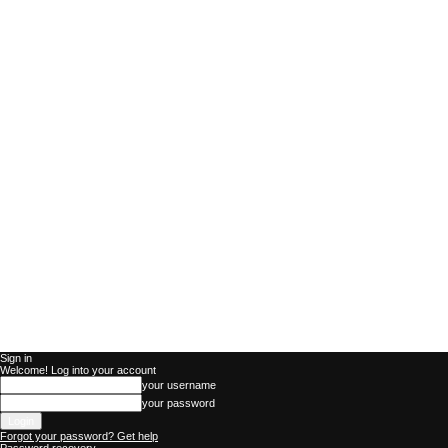
Sign in
Welcome! Log into your account
your username
your password
Forgot your password? Get help