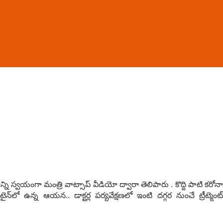
ని స్వయంగా మంత్రి వాట్సాప్ వీడియో ద్వారా తెలిపారు . కొద్ది పాటి కరోనా
న్‌లో ఉన్న ఆయన.. డాక్టర్ల పర్యవేక్షణలో ఇంటి దగ్గర నుంచే ట్రీట్మెంట్