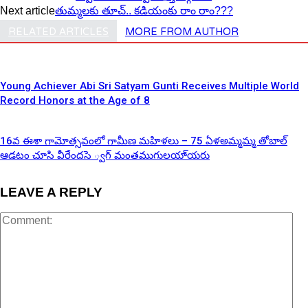
Next article
తుమ్మ‌ల‌కు తూచ్‌.. క‌డియంకు రాం రాం???
RELATED ARTICLES
MORE FROM AUTHOR
Young Achiever Abi Sri Satyam Gunti Receives Multiple World
Record Honors at the Age of 8
16వ ఈశా గామోత్సవంలో గామీణ మహిళలు – 75 ఏళఅమ్మమ్మ తోబాల్
ఆడటం చూసి వీరేందసె ్వగ్ మంతముగులయా్యరు
LEAVE A REPLY