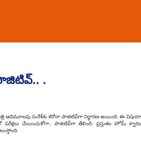
జిటివ్.. .
ంత్రి ఆదిమూలపు సురేశ్‌కు కరోనా పాజిటివ్‌గా నిర్ధారణ అయింది. ఈ విషయాన్
రీక్షలు చేయించుకోగా.. పాజిటివ్‌గా తేలింది. ప్రస్తుతం హోమ్ క్వారంటై
లుస్తోంది.