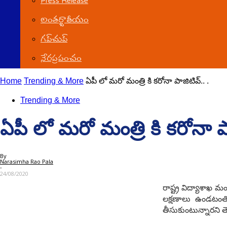
Press Release
అంతర్జాతీయం
గ‌ప్‌చుప్
నేర‌ప్ర‌పంచం
Home
Trending & More
ఏపీ లో మరో మంత్రి కి కరోనా పాజిటివ్.. .
Trending & More
ఏపీ లో మరో మంత్రి కి కరోనా పా
By
Narasimha Rao Pala
-
24/08/2020
రాష్ట్ర విద్యాశాఖ మ
లక్షణాలు ఉండటంతో ప
తీసుకుంటున్నారని తె