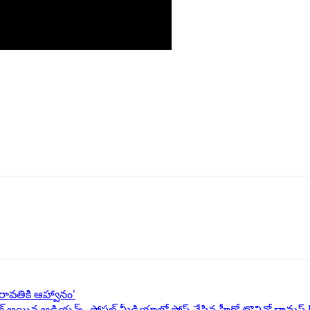
్ `అమరావతికి ఆహ్వానం’
నల్ అయిన ఆడియన్స్, సోషల్ మీడియాలో పోస్ట్ చేసిన హీరో టొవినో థామస్ !