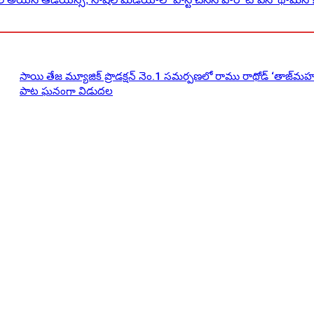
సాయి తేజ మ్యూజిక్ ప్రొడక్షన్ నెం.1 సమర్పణలో రాము రాథోడ్ ‘తాజ్‌మహ
పాట ఘనంగా విడుదల