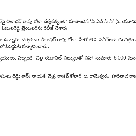
్‌పై లీలాధర్ రావు కోలా దర్శకత్వంలో రూపొందిన ‘ఏ ఎల్ సీ సీ’ (ఓ యూనివర
లరెడ్డి ట్రెయిలర్‌ను రిలీజ్ చేశారు.
ా ఉన్నారు. దర్శకుడు లీలాధర్ రావు కోలా, హీరో జె.పి నవీన్‌లకు ఈ చిత్
 వీరిద్దరినీ సన్మానించారు.
పాధ్యాయులు, సిబ్బంది, చిత్ర యూనిట్ సభ్యులతో సహా సుమారు 6,000 మంద
ాసులు రెడ్డి; శామ్ నాయక్; నేత్ర, రాజీవ్ కోలార్, ఇ. రామేశ్వరం, హరినాధ ర