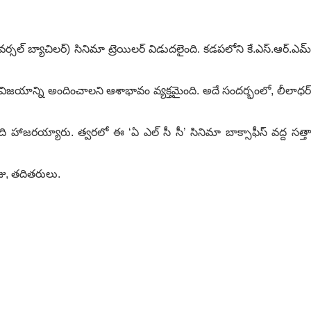
్సల్ బ్యాచిలర్) సినిమా ట్రెయిలర్ విడుదలైంది. కడపలోని కే.ఎస్.ఆర్.ఎమ్
రం విజయాన్ని అందించాలని ఆశాభావం వ్యక్తమైంది. అదే సందర్భంలో, లీలాధర్
ి హాజరయ్యారు. త్వరలో ఈ ‘ఏ ఎల్ సీ సీ’ సినిమా బాక్సాఫీస్ వద్ద సత్తా
ాజు, తదితరులు.