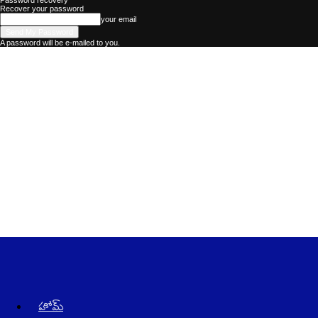
Password recovery
Recover your password
your email
A password will be e-mailed to you.
Kadhalika
–
The
Best
Telugu
News
Website
in
AndraPradesh
and
Telangana
హోమ్