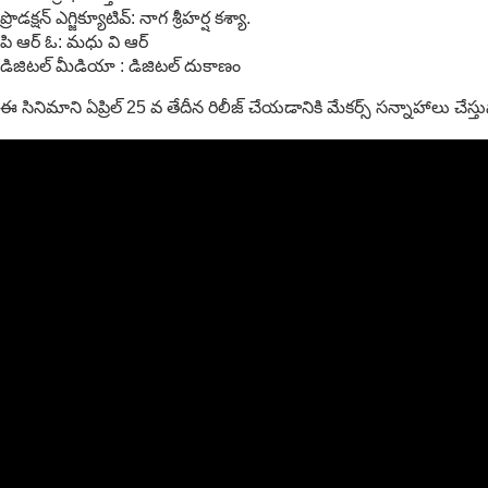
ప్రొడక్షన్ ఎగ్జిక్యూటివ్: నాగ శ్రీహర్ష కశ్యా.
పి ఆర్ ఓ: మధు వి ఆర్
డిజిటల్ మీడియా : డిజిటల్ దుకాణం
ఈ సినిమాని ఏప్రిల్ 25 వ తేదీన రిలీజ్ చేయడానికి మేకర్స్ సన్నాహాలు చేస్తు