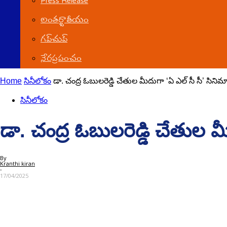
Press Release
అంతర్జాతీయం
గ‌ప్‌చుప్
నేర‌ప్ర‌పంచం
Home
సినీలోకం
డా. చంద్ర ఓబులరెడ్డి చేతుల మీదుగా ‘ఏ ఎల్ సీ సీ’ సినిమా 
సినీలోకం
డా. చంద్ర ఓబులరెడ్డి చేతుల మీ
By
Kranthi kiran
-
17/04/2025