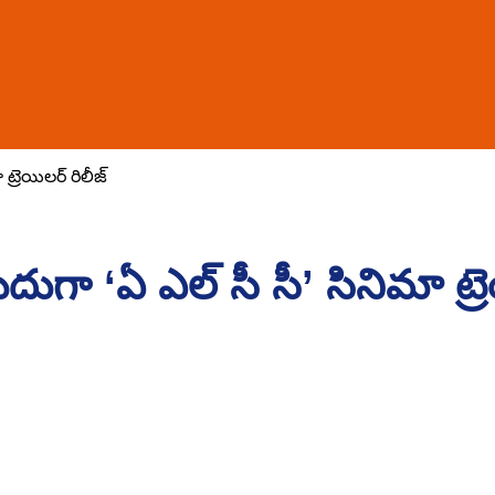
ట్రెయిలర్ రిలీజ్
దుగా ‘ఏ ఎల్ సీ సీ’ సినిమా ట్రె