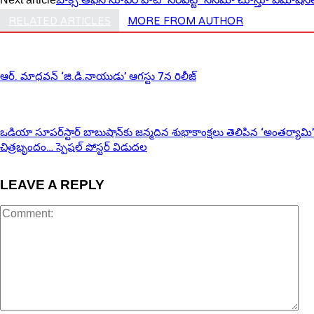
RELATED ARTICLES
MORE FROM AUTHOR
ఆర్‌. మాధవన్‌ ‘జి.డి.నాయుడు’ ఆగస్టు 7న రిలీజ్
ఒడియా సూపర్‌స్టార్ బాబుషాన్‌కు జన్మదిన శుభాకాంక్షలు తెలిపిన ‘అంతర్యామి’
చిత్రబృందం… స్పెషల్ పోస్టర్ విడుదల
LEAVE A REPLY