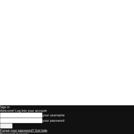
Sign in
Welcome! Log into your account
your username
your password
Forgot your password? Get help