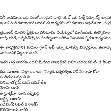
సినీ అభిమానులకు సంతోషకరమైన వార్త! యెల్ ఆర్ ఫిల్మ్ సర్కూట్స్ బ్యానర
ఇంజనీరింగ్ కళాశాలలో జరిగిన ఈ కార్యక్రమంలో కళాశాల అధినేత డా. చంద్ర ఓబు
ట్రెయిలర్ చూసిన ప్రేక్షకులు సినిమాను థియేటర్లలో చూసేందుకు ఉత్సాహంగ
రావు తండ్రి జన్మదినోత్సవం సందర్భంగా జరిగిన శివానంద స్మరణ కార్యక్రమంలో
ఈ కార్యక్రమానికి కందుల గ్రూప్ ఆఫ్ ఇన్స్టిటూషన్స్ విద్యార్థులు, ఉ
చాటడానికి సిద్ధంగా ఉంది.
ఇతర చిత్ర తారగణం: దనుష్ దేవర పోలి; శ్రీకర్ కొమాండూరి; కమల్; డి శ్రీనివ
కథ, మాటలు, చిత్రానువాదం, నిర్మాత, దర్శకత్వం: లేలీధర్ రావు కోలా
సంగీతం: జస్వంత్ పి
సినిమాటోగ్రఫీ: యెస్ చరణ్ తేజ
మేకప్: ఆరవ్
కాస్ట్యూమ్స్: రూప దప్పేపల్లి
ఆర్ట్స్: అజయ్
ఎడిటింగ్: నిఖిల్ & రాజేష్
కొరియోగ్రాఫి: కార్తీక్