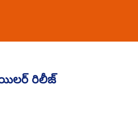
యిలర్ రిలీజ్