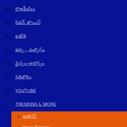
రాజ‌కీయం
రీడర్ ఛాయిస్
విజేత
విద్య – ఉద్యోగం
వైద్యం-ఆరోగ్యం
సినీలోకం
YOUTUBE
TRENDING & MORE
బిజినెస్