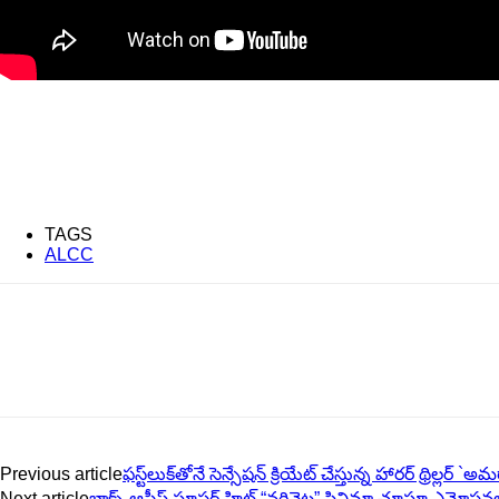
TAGS
ALCC
Previous article
ఫ‌స్ట్‌లుక్‌తోనే సెన్సేష‌న్ క్రియేట్ చేస్తున్న హార‌ర్ థ్రిల్ల‌ర
Next article
బాక్స్ ఆఫీస్ సూపర్ హిట్ “నరివెట్ట” సినిమా చూస్తూ ఎమోష