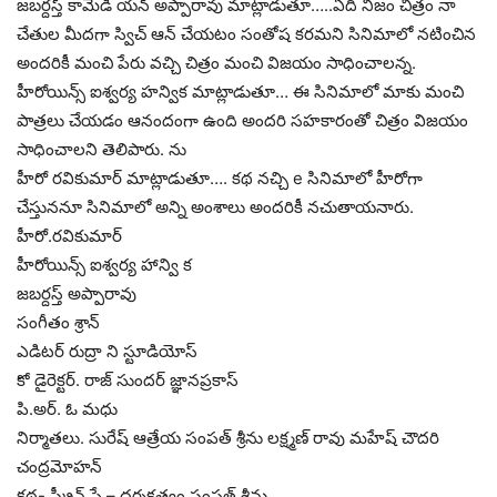
జబర్దస్త్ కామెడీ యన్ అప్పారావు మాట్లాడుతూ…..ఏది నిజం చిత్రం నా
చేతుల మీదగా స్విచ్ ఆన్ చేయటం సంతోష కరమని సినిమాలో నటించిన
అందరికీ మంచి పేరు వచ్చి చిత్రం మంచి విజయం సాధించాలన్న.
హీరోయిన్స్ ఐశ్వర్య హన్విక మాట్లాడుతూ… ఈ సినిమాలో మాకు మంచి
పాత్రలు చేయడం ఆనందంగా ఉంది అందరి సహకారంతో చిత్రం విజయం
సాధించాలని తెలిపారు. ను
హీరో రవికుమార్ మాట్లాడుతూ…. కథ నచ్చి e సినిమాలో హీరోగా
చేస్తుననూ సినిమాలో అన్ని అంశాలు అందరికీ నచుతాయనారు.
హీరో.రవికుమార్
హీరోయిన్స్ ఐశ్వర్య హాన్వి క
జబర్దస్త్ అప్పారావు
సంగీతం శ్రాన్
ఎడిటర్ రుద్రా ని స్టూడియోస్
కో డైరెక్టర్. రాజ్ సుందర్ జ్ఞానప్రకాస్
పి.అర్. ఓ మధు
నిర్మాతలు. సురేష్ ఆత్రేయ సంపత్ శ్రీను లక్ష్మణ్ రావు మహేష్ చౌదరి
చంద్రమోహన్
కథ- స్క్రీన్ ప్లే – దర్శకత్వం సంపత్ శ్రీను