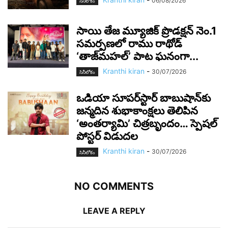
06/08/2026
సినీలోకం
సాయి తేజ మ్యూజిక్ ప్రొడక్షన్ నెం.1
సమర్పణలో రాము రాథోడ్
‘తాజ్‌మహల్’ పాట ఘనంగా...
Kranthi kiran
-
30/07/2026
సినీలోకం
ఒడియా సూపర్‌స్టార్ బాబుషాన్‌కు
జన్మదిన శుభాకాంక్షలు తెలిపిన
‘అంతర్యామి’ చిత్రబృందం… స్పెషల్
పోస్టర్ విడుదల
Kranthi kiran
-
30/07/2026
సినీలోకం
NO COMMENTS
LEAVE A REPLY