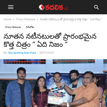
Home
Press Release
నూతన నటీనటులతో ప్రారంభమైన కొత్త చిత్రం ” ఏది నిజం “
Press Release
సినీలోకం
నూతన నటీనటులతో ప్రారంభమైన
కొత్త చిత్రం ” ఏది నిజం “
By
Narasimha Rao Pala
-
26/11/2021