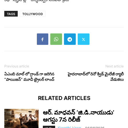
TAGS
TOLLYWOOD
Previous article
Next article
ఏఎంబి మాల్ లో గ్రాండ్ గా జరిగిన
హైదరాబాద్‌లో రెనో క్విడ్‌ మైలేజీ ర్యాలీ
“పాయిజన్” మూవీ ట్రైలర్ లాంచ్
వేడుకలు
RELATED ARTICLES
ఆర్‌. మాధవన్‌ ‘జి.డి.నాయుడు’
ఆగస్టు 7న రిలీజ్
Kranthi kiran
-