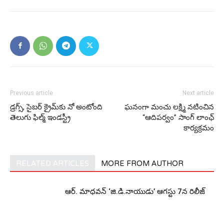
Previous article
Next article
డ్రగ్స్, సైబర్ క్రైమ్‌కు నో అంటోంది
ఘనంగా మంచు లక్ష్మి నటించిన
తెలుగు ఫిల్మ్ ఇండస్ట్రీ
“ఆదిపర్వం” సాంగ్ లాంఛ్
కార్యక్రమం
RELATED ARTICLES
MORE FROM AUTHOR
ఆర్‌. మాధవన్‌ ‘జి.డి.నాయుడు’ ఆగస్టు 7న రిలీజ్