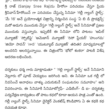
శ్రీ రాజ్ (Sanjay Sree Raj)ను హీరోగా పరిచయం చేస్తూ ప్రియ
శ్రీనివాస్’హీరోయిన్ గా పరిచయం చేస్తున్న సినిమా ‘గల్లీ గ్యాంగ్ స్టార్స్’.
‘మే 16’ అనే ప్రయోగాత్మక చిత్రాన్ని నిర్మించిన సంస్థ ‘ఏ బి డి ప్రొడక్షన్స్’
మరో అడుగు ముందుకు వేస్తూ ‘గల్లీ గ్యాంగ్ స్టార్స్’ అనే సినిమాతో ప్రజల
ముందుకు వస్తున్నారు. ఇప్పటికే ఈ సినిమా లోని పాటలు ‘ఆపిల్
మ్యూజిక్’ ‘స్పోటిఫై’ ‘అమెజాన్ మ్యూజిక్’ ‘రిసో ప్లేయర్’ ‘హుంగమ’
‘జియో సావన్’ ‘గాన’ ‘యుట్యూబ్ మ్యూజిక్’ తదితర మాధ్యమాలల్లో
అందరిని అలరిస్తున్నాయి. ఈ చిత్రంలోని ‘భోలో శంకరా’ పాటకి విశేష
ఆదరణ లభించింది.
దర్శకులు ధర్మ గారు మాట్లాడుతూ ” ‘గల్లి గ్యాంగ్ స్టార్స్’ అనే సినిమాని
నెల్లూరు లో షూట్ చెయ్యటం జరిగింది అని. ఈ సినిమా ఒక గల్లీ లో
నివసించే అనాధలు వాళ్ళు ఎదురుకునే సంఘటనల సమూహం” అని
వివరించారు. ఈ సినిమాకి సినిమాటోగ్రఫీ- ఎడిటింగ్- డి ఐ- దర్శకత్వ
పర్యవేక్షణ బాధ్యతలు తో పాటు కధలో కూడా ఆయన పాత్ర ఎంతో ఉంది.
గల్లీ గ్యాంగ్ స్టార్స్ సినిమా డైరెక్టర్ వెంకటేష్ కొండిపోగు ఏ ఈ కథకి కథ
రచయత కూడా.