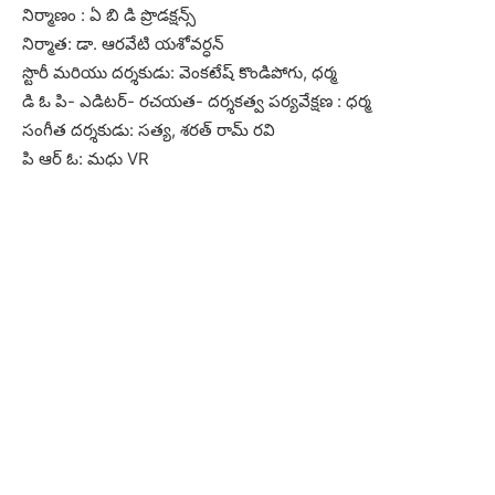
నిర్మాణం : ఏ బి డి ప్రొడక్షన్స్
నిర్మాత: డా. ఆరవేటి యశోవర్ధన్
స్టొరీ మరియు దర్శకుడు: వెంకటేష్ కొండిపోగు, ధర్మ
డి ఓ పి- ఎడిటర్- రచయత- దర్శకత్వ పర్యవేక్షణ : ధర్మ
సంగీత దర్శకుడు: సత్య, శరత్ రామ్ రవి
పి ఆర్ ఓ: మధు VR