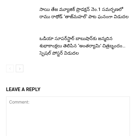
సాయి తేజ మ్యూజిక్ ప్రొడక్షన్ నెం.1 సమర్పణలో
రాము రాథోడ్ ‘తాజ్‌మహల్’ పాట ఘనంగా విడుదల
ఒడియా సూపర్‌స్టార్ బాబుషాన్‌కు జన్మదిన
శుభాకాంక్షలు తెలిపిన ‘అంతర్యామి’ చిత్రబృందం…
స్పెషల్ పోస్టర్ విడుదల
LEAVE A REPLY