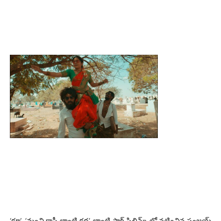
‘క్లూ’, ‘మంచి కాఫీ లాంటి కధ’ లాంటి షార్ట్ ఫిలిమ్స్ లో నటించిన సంజయ్