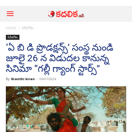
Home
సినీలోకం
సినీలోకం
‘ఏ బి డి ప్రొడక్షన్స్’ సంస్థ నుండి
జూలై 26 న విడుదల కానున్న
సినిమా “గల్లీ గ్యాంగ్ స్టార్స్”
By
Kranthi kiran
-
06/07/2024