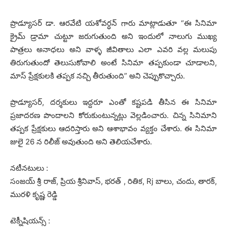
ప్రొడ్యూసర్ డా. ఆరవేటి యశోవర్ధన్ గారు మాట్లాడుతూ “ఈ సినిమా
క్రైమ్ డ్రామా చుట్టూ జరుగుతుంది అని ఇందులో నాలుగు ముఖ్య
పాత్రలు అనాధలు అని వాళ్ళ జీవితాలు ఎలా ఎవరి వల్ల మలుపు
తిరుగుతుందో తెలుసుకోవాలి అంటే సినిమా తప్పకుండా చూడాలని,
మాస్ ప్రేక్షకులకి తప్పక నచ్చి తీరుతుంది” అని చెప్పుకొచ్చారు.
ప్రొడ్యూసర్, దర్శకులు ఇద్దరూ ఎంతో కష్టపడి తీసిన ఈ సినిమా
ప్రజాదరణ పొందాలని కోరుకుంటున్నట్లు వెల్లడించారు. చిన్న సినిమాని
తప్పక ప్రేక్షకులు ఆదరిస్తారు అని ఆశాభావం వ్యక్తం చేశారు. ఈ సినిమా
జులై 26 న రిలీజ్ అవుతుంది అని తెలియచేశారు.
నటీనటులు :
సంజయ్ శ్రీ రాజ్, ప్రియ శ్రీనివాస్, భరత్ , రితిక, Rj బాలు, చందు, తారక్,
మురళి కృష్ణ రెడ్డి
టెక్నీషియన్స్ :