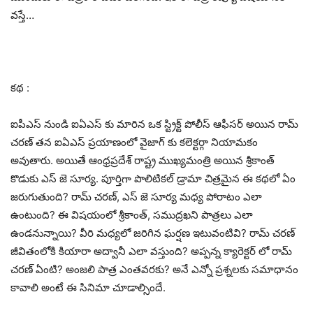
వస్తే…
కథ :
ఐపీఎస్ నుండి ఐఏఎస్ కు మారిన ఒక స్ట్రిక్ట్ పోలీస్ ఆఫీసర్ అయిన రామ్
చరణ్ తన ఐఏఎస్ ప్రయాణంలో వైజాగ్ కు కలెక్టర్గా నియామకం
అవుతారు. అయితే ఆంధ్రప్రదేశ్ రాష్ట్ర ముఖ్యమంత్రి అయిన శ్రీకాంత్
కొడుకు ఎస్ జె సూర్య. పూర్తిగా పొలిటికల్ డ్రామా చిత్రమైన ఈ కథలో ఏం
జరుగుతుంది? రామ్ చరణ్, ఎస్ జె సూర్య మధ్య పోరాటం ఎలా
ఉంటుంది? ఈ విషయంలో శ్రీకాంత్, సముద్రఖని పాత్రలు ఎలా
ఉండనున్నాయి? వీరి మధ్యలో జరిగిన ఘర్షణ ఇటువంటివి? రామ్ చరణ్
జీవితంలోకి కియారా అద్వానీ ఎలా వస్తుంది? అప్పన్న క్యారెక్టర్ లో రామ్
చరణ్ ఏంటి? అంజలి పాత్ర ఎంతవరకు? అనే ఎన్నో ప్రశ్నలకు సమాధానం
కావాలి అంటే ఈ సినిమా చూడాల్సిందే.