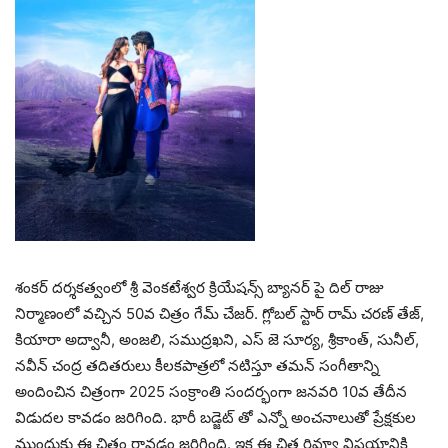
శంకర్ దర్శకత్వంలో శ్రీ వెంకటేశ్వర క్రియేషన్స్ బ్యానర్ పై దిల్ రాజు
నిర్మాణంలో వచ్చిన 50వ చిత్రం గేమ్ చేజర్. గ్లోబల్ స్టార్ రామ్ చరణ్ తేజ్,
కియారా అద్వానీ, అంజలి, సముద్రఖని, ఎస్ జె సూర్య, శ్రీకాంత్, సునీల్,
నవీన్ చంద్ర తదితరులు కీలకపాత్రలో నటిస్తూ తమన్ సంగీతాన్ని
అందించిన చిత్రంగా 2025 సంక్రాంతి సందర్భంగా జనవరి 10వ తేదీన
విడుదల కావడం జరిగింది. భారీ బడ్జెట్ తో ఎన్నో అంచనాలుతో ప్రేక్షకుల
ముందుకు ఈ చిత్రం రావడం జరిగింది. ఇక ఈ చిత్ర రివ్యూ విషయానికి