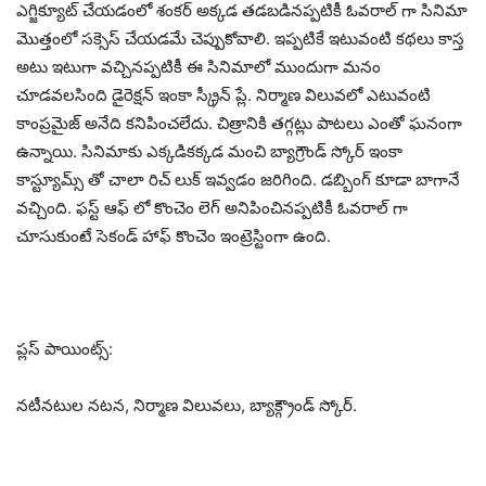
ఎగ్జిక్యూట్ చేయడంలో శంకర్ అక్కడ తడబడినప్పటికీ ఓవరాల్ గా సినిమా
మొత్తంలో సక్సెస్ చేయడమే చెప్పుకోవాలి. ఇప్పటికే ఇటువంటి కథలు కాస్త
అటు ఇటుగా వచ్చినప్పటికీ ఈ సినిమాలో ముందుగా మనం
చూడవలసింది డైరెక్షన్ ఇంకా స్క్రీన్ ప్లే. నిర్మాణ విలువలో ఎటువంటి
కాంప్రమైజ్ అనేది కనిపించలేదు. చిత్రానికి తగ్గట్లు పాటలు ఎంతో ఘనంగా
ఉన్నాయి. సినిమాకు ఎక్కడికక్కడ మంచి బ్యాగ్రౌండ్ స్కోర్ ఇంకా
కాస్ట్యూమ్స్ తో చాలా రిచ్ లుక్ ఇవ్వడం జరిగింది. డబ్బింగ్ కూడా బాగానే
వచ్చింది. ఫస్ట్ ఆఫ్ లో కొంచెం లెగ్ అనిపించినప్పటికీ ఓవరాల్ గా
చూసుకుంటే సెకండ్ హాఫ్ కొంచెం ఇంట్రెస్టింగా ఉంది.
ప్లస్ పాయింట్స్:
నటీనటుల నటన, నిర్మాణ విలువలు, బ్యాక్గ్రౌండ్ స్కోర్.