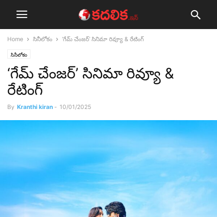
Home
సినీలోకం
‘గేమ్ చేంజర్’ సినిమా రివ్యూ & రేటింగ్
సినీలోకం
‘గేమ్ చేంజర్’ సినిమా రివ్యూ &
రేటింగ్
By
Kranthi kiran
-
10/01/2025