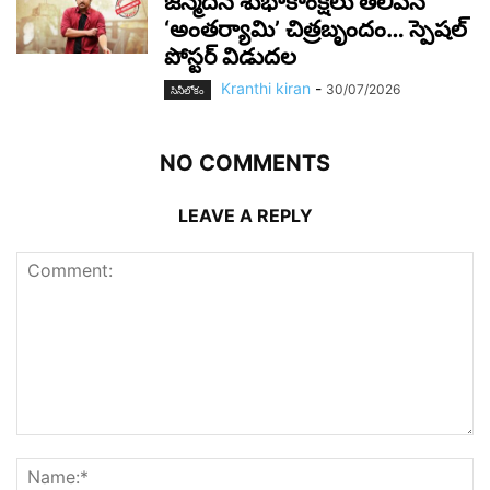
జన్మదిన శుభాకాంక్షలు తెలిపిన
‘అంతర్యామి’ చిత్రబృందం… స్పెషల్
పోస్టర్ విడుదల
Kranthi kiran
-
30/07/2026
సినీలోకం
NO COMMENTS
LEAVE A REPLY