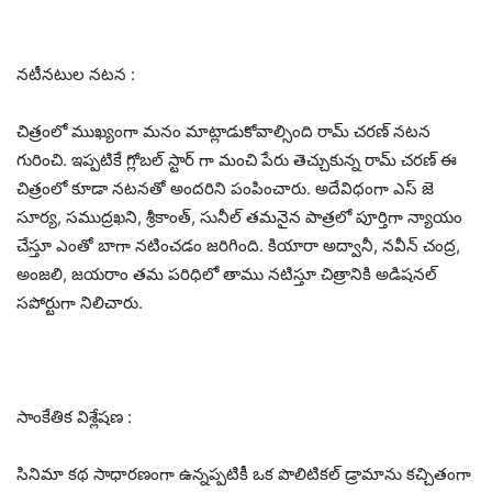
నటీనటుల నటన :
చిత్రంలో ముఖ్యంగా మనం మాట్లాడుకోవాల్సింది రామ్ చరణ్ నటన
గురించి. ఇప్పటికే గ్లోబల్ స్టార్ గా మంచి పేరు తెచ్చుకున్న రామ్ చరణ్ ఈ
చిత్రంలో కూడా నటనతో అందరిని పంపించారు. అదేవిధంగా ఎస్ జె
సూర్య, సముద్రఖని, శ్రీకాంత్, సునీల్ తమనైన పాత్రలో పూర్తిగా న్యాయం
చేస్తూ ఎంతో బాగా నటించడం జరిగింది. కియారా అద్వానీ, నవీన్ చంద్ర,
అంజలి, జయరాం తమ పరిధిలో తాము నటిస్తూ చిత్రానికి అడిషనల్
సపోర్టుగా నిలిచారు.
సాంకేతిక విశ్లేషణ :
సినిమా కథ సాధారణంగా ఉన్నప్పటికీ ఒక పొలిటికల్ డ్రామాను కచ్చితంగా