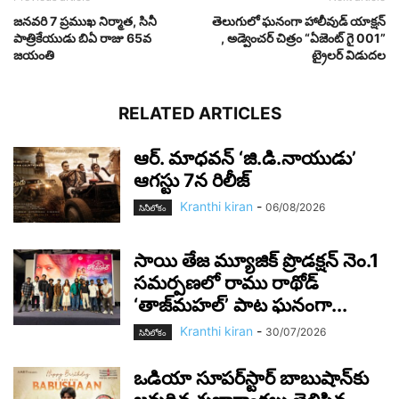
జనవరి 7 ప్రముఖ నిర్మాత, సినీ
తెలుగులో ఘనంగా హాలీవుడ్ యాక్షన్
పాత్రికేయుడు బిఏ రాజు 65వ
, అడ్వెంచర్ చిత్రం “ఏజెంట్ గై 001”
జయంతి
ట్రైలర్ విడుదల
RELATED ARTICLES
ఆర్‌. మాధవన్‌ ‘జి.డి.నాయుడు’
ఆగస్టు 7న రిలీజ్
Kranthi kiran
-
06/08/2026
సినీలోకం
సాయి తేజ మ్యూజిక్ ప్రొడక్షన్ నెం.1
సమర్పణలో రాము రాథోడ్
‘తాజ్‌మహల్’ పాట ఘనంగా...
Kranthi kiran
-
30/07/2026
సినీలోకం
ఒడియా సూపర్‌స్టార్ బాబుషాన్‌కు