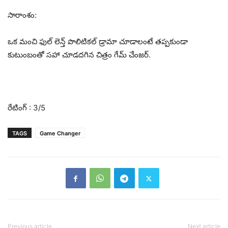
సారాంశం:
ఒక మంచి ఫుల్ లెన్త్ పొలిటికల్ డ్రామా చూడాలంటే తప్పకుండా
కుటుంబంతో సహా చూడదగిన చిత్రం గేమ్ చేంజర్.
రేటింగ్ : 3/5
TAGS
Game Changer
Previous article
Next article