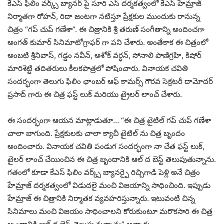
కేఎస్ ఫిలిం వర్క్స్ బ్యానర్ పై సూరి ఎస్ దర్శకత్వంలో కేఎస్ హేమ్రాజ్
నిర్మాతగా రోహన్, రిదా జంటగా నటిస్తూ ప్రేక్షకుల ముందుకు రానున్న
చిత్రం “గప్ చుప్ గణేశా”. ఈ చిత్రానికి శ్రీ తరుణ్ సంగీతాన్ని అందించగా
అంగత్ కుమార్ సినిమాటోగ్రాఫర్ గా పని చేశారు. అంతేకాక ఈ చిత్రంలో
అంబటి శ్రీనివాస్, గడ్డం నవీన్, అశోక్ వర్ధన్, సోనాలి పాణిగ్రహి, కిషోర్
మారిశెట్టి తదితరులు కీలకపాత్రలో పోషించారు. వినాయక చవితి
సందర్భంగా తెలుగు ఫిలిం ఛాంబర్ ఆఫ్ కామర్స్ గౌరవ సెక్రటరీ దామోదర్
ప్రసాద్ గారు ఈ చిత్ర ఫస్ట్ లుక్ మరియు ట్రైలర్ లాంచ్ చేశారు.
ఈ సందర్భంగా ఆయన మాట్లాడుతూ… “ఈ చిత్ర టైటిల్ గప్ చుప్ గణేశా
చాలా బాగుంది. ప్రేక్షకులకు చాలా క్యాచీ టైటిల్ ను చిత్ర బృందం
అందించారు. వినాయక చవితి పండుగ సందర్భంగా నా చేత ఫస్ట్ లుక్,
టైలర్ లాంచ్ చేయించిన ఈ చిత్ర బృందానికి ఆల్ ద బెస్ట్ తెలుపుతున్నాను.
గతంలో కూడా కేఎస్ ఫిలిం వర్క్స్ బ్యానర్పై రిచ్చిగాడి పెళ్లి అనే చిత్రం
హేమ్రాజ్ దర్శకత్వంలో విడుదలై మంచి విజయాన్ని సాధించింది. ఇప్పుడు
హేమ్రాజ్ ఈ చిత్రానికి నిర్మాతక వ్యవహరిస్తున్నారు. ఇటువంటి చిన్న
సినిమాలు మంచి విజయం సాధించాలని కోరుకుంటూ మరొకసారి ఈ చిత్ర