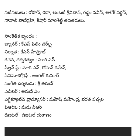
నటీనటులు : రోహన్, రిదా, అంబటి శ్రీనివాస్, గడ్డం నవీన్, అశోక్ వర్ధన్,
సోనాలి పాణిగ్రహి, కిషోర్ మారిశెట్టి తదితరులు.
సాంకేతిక బృందం :
బ్యానర్ : కేఎస్ ఫిలిం వర్క్స్
నిర్మాత : కేఎస్ హేమ్రాజ్
రచన, దర్శకత్వం : సూరి ఎస్
స్క్రీన్ ప్లే : సూరి ఎస్, రోహన్ రమేష్
సినిమాటోగ్రఫీ : అంగత్ కుమార్
సంగీత దర్శకుడు : శ్రీ తరుణ్
ఎడిటర్ : అరుణ్ ఎం
ఎగ్జిక్యూటివ్ ప్రొడ్యూసర్ : మహేష్ మహేంద్ర, భరత్ పచ్చల
పిఆర్ఓ : మధు విఆర్
డిజిటల్ : డిజిటల్ దుకాణం