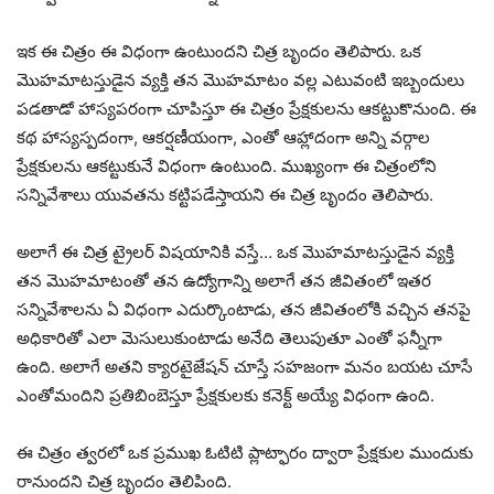
ఇక ఈ చిత్రం ఈ విధంగా ఉంటుందని చిత్ర బృందం తెలిపారు. ఒక
మొహమాటస్తుడైన వ్యక్తి తన మొహమాటం వల్ల ఎటువంటి ఇబ్బందులు
పడతాడో హాస్యపరంగా చూపిస్తూ ఈ చిత్రం ప్రేక్షకులను ఆకట్టుకొనుంది. ఈ
కథ హాస్యస్పదంగా, ఆకర్షణీయంగా, ఎంతో ఆహ్లాదంగా అన్ని వర్గాల
ప్రేక్షకులను ఆకట్టుకునే విధంగా ఉంటుంది. ముఖ్యంగా ఈ చిత్రంలోని
సన్నివేశాలు యువతను కట్టిపడేస్తాయని ఈ చిత్ర బృందం తెలిపారు.
అలాగే ఈ చిత్ర ట్రైలర్ విషయానికి వస్తే… ఒక మొహమాటస్తుడైన వ్యక్తి
తన మొహమాటంతో తన ఉద్యోగాన్ని అలాగే తన జీవితంలో ఇతర
సన్నివేశాలను ఏ విధంగా ఎదుర్కొంటాడు, తన జీవితంలోకి వచ్చిన తనపై
అధికారితో ఎలా మెసులుకుంటాడు అనేది తెలుపుతూ ఎంతో ఫన్నీగా
ఉంది. అలాగే అతని క్యారటైజేషన్ చూస్తే సహజంగా మనం బయట చూసే
ఎంతోమందిని ప్రతిబింబెస్తూ ప్రేక్షకులకు కనెక్ట్ అయ్యే విధంగా ఉంది.
ఈ చిత్రం త్వరలో ఒక ప్రముఖ ఓటిటి ప్లాట్ఫారం ద్వారా ప్రేక్షకుల ముందుకు
రానుందని చిత్ర బృందం తెలిపింది.