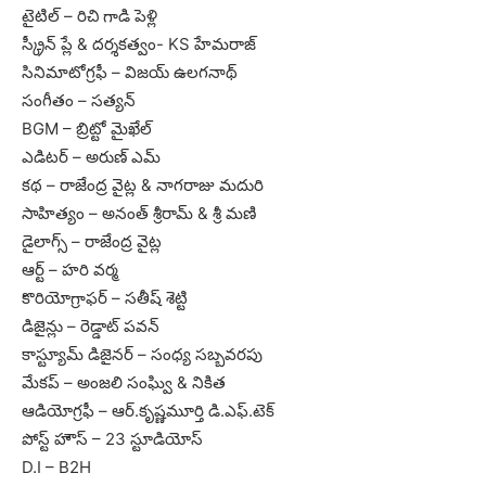
టైటిల్ – రిచి గాడి పెళ్లి
స్క్రీన్ ప్లే & దర్శకత్వం- KS హేమరాజ్
సినిమాటోగ్రఫీ – విజయ్ ఉలగనాథ్
సంగీతం – సత్యన్
BGM – బ్రిట్టో మైఖేల్
ఎడిటర్ – అరుణ్ ఎమ్
కథ – రాజేంద్ర వైట్ల & నాగరాజు మదురి
సాహిత్యం – అనంత్ శ్రీరామ్ & శ్రీ మణి
డైలాగ్స్ – రాజేంద్ర వైట్ల
ఆర్ట్ – హరి వర్మ
కొరియోగ్రాఫర్ – సతీష్ శెట్టి
డిజైన్లు – రెడ్డాట్ పవన్
కాస్ట్యూమ్ డిజైనర్ – సంధ్య సబ్బవరపు
మేకప్ – అంజలి సంఘ్వి & నికిత
ఆడియోగ్రఫీ – ఆర్.కృష్ణమూర్తి డి.ఎఫ్.టెక్
పోస్ట్ హౌస్ – 23 స్టూడియోస్
D.I – B2H