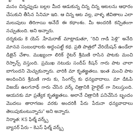
మనం చిన్నప్పుడు బల్లల మీద ఆడుకున్న చిన్న చిన్న ఆటలను ఆధారం
చేసుకుని తీసిన సినిమా ఇది. ఆ చిన్న ఆట వల్ల, వాళ్ళ జీవితాలు ఎలా
మలుపులు తిరిగాయి అనేదే ఈ కథాంశం. మీ అందరికి కచ్చితంగా
నచ్చుతుంది. అని అన్నారు.
దర్శకుడు కె యెస్ .హేమరాజ్ మాట్లాడుతూ, “రిచి గాడి పెళ్లి” అనేది
మానవ సంబంధాలకు అద్దంపట్టే కథ. ప్రతి పాత్రలో వేరియేషన్ ఉండేలా
డిజైన్ చేశాం. ముఖ్యంగా లిరిక్ రైటర్ శ్రీమణి రాసిన పాటకు మంచి
రెస్పాన్స్ వస్తుంది. ప్రముఖ నటుడు సందీప్ కిషన్ గారు పాట చాలా
బాగుందని మెచ్చుకున్నారు. వారికి మా కృతజ్ఞతలు. ఇంత మంచి పాట
అందించిన శ్రీమణి గారు కు, సింగర్స్ కు ధన్యవాదాలు. మా డిఓపి
విజయ్ ఉలగనాథ్ గారు చేసిన వర్క్ చిత్రానికి హైలైట్ గా నిలుస్తుంది.
ఆయనకు మా ప్రత్యేక కృతజ్ఞతలు. అలానే చిత్రానికి పనిచేసిన బృందం
మొదలు తారాగణం వరకు అందరికీ పేరు పేరునా ధన్యవాదాలు
తెలుపుకుంటున్నాను” అని అన్నారు.
నిర్మాత: KS ఫిల్మ్ వర్క్స్
బ్యానర్ పేరు – కెఎస్ ఫిల్మ్ వర్క్స్