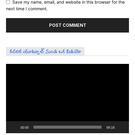
Save my name, email, and website in this browser for the
next time I comment.
కదలిక యూట్యూబ్ నుండి ఒక వీడియో
Video
Player
00:00
09:18