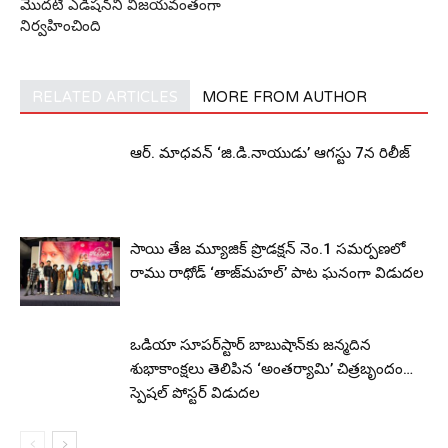
మొదటి ఎడిషన్‌ని విజయవంతంగా
నిర్వహించింది
RELATED ARTICLES
MORE FROM AUTHOR
ఆర్‌. మాధవన్‌ ‘జి.డి.నాయుడు’ ఆగస్టు 7న రిలీజ్
సాయి తేజ మ్యూజిక్ ప్రొడక్షన్ నెం.1 సమర్పణలో
రాము రాథోడ్ ‘తాజ్‌మహల్’ పాట ఘనంగా విడుదల
ఒడియా సూపర్‌స్టార్ బాబుషాన్‌కు జన్మదిన
శుభాకాంక్షలు తెలిపిన ‘అంతర్యామి’ చిత్రబృందం…
స్పెషల్ పోస్టర్ విడుదల