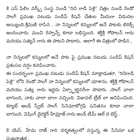
కె ఎస్ ఫిలిం వర్క్స్ సంస్థ నుండి “రిచి గాడి పెళ్లి” చిత్రం నుండి రెండో
సాంగ్ ప్రముఖ నటుడు సందీప్ కిషన్ చేతుల మీదుగా విడుదల
అయ్యింది.శ్రీమణి రాసిన , నా నిన్నలలో కన్నులలో అనే పాటకు లిరిక్స్
అందించారు. మంచి రెస్పాన్స్ కూడా లభిస్తుంది. శక్తిశ్రీ గోపాలన్ గారు
మరియు సత్యన్ గారు ఈ పాటని పాడారు.. అలాగే ఈ చిత్రంలో పాడిన ,
నా నిన్నలలో కన్నులలో అనే పాట పై ప్రముఖ నటుడు సందీప్ కిషన్
ప్రశంసల వర్షం కురిపించారు.
ఈ సందర్భంగా ప్రముఖ నటుడు సందీప్ కిషన్ మాట్లాడుతూ, “రిచిగాడి
పెళ్లి” లోని రెండో సాంగ్ నా నిన్నలలో కన్నులలో చూశాను. శక్తిశ్రీ గోపాలన్
మరియు సత్య గారు ఇద్దరు ఏక్స్ట్రార్డినరీగా పాడారు .సాంగ్ చాలా
బాగుంది, నాకు చాలా బాగా నచ్చింది. విజువల్ ట్రీట్ లా అనిపించింది.
క్యూట్ ఆండ్ స్వీట్ సాంగ్. సినిమాటోగ్రఫి పనితనం కూడా చాలా
బాగుంది. విషింగ్ డైరక్టర్ హేమ్రాజ్ గారు అండ్ టీమ్ ఆల్ ద బెస్ట్ .
కె యెస్. హేమ రాజ్ గారి దర్శకత్వంలో వస్తున్న ఈ సినిమా ఒక
సృజనాత్మక .