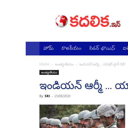
Kadhalika
–
The
Best
Telugu
News
హోమ్
రాజ‌కీయం
రీడర్ ఛాయిస్
వి
Website
in
AndraPradesh
Home
అంతర్జాతీయం
ఇండియ‌న్‌ ఆర్మీ … యాక్ష‌న్ ప్లాన్‌ రెడీ!
and
Telangana
అంతర్జాతీయం
ఇండియ‌న్‌ ఆర్మీ … యాక్ష‌
By
SRI
-
25/08/2020