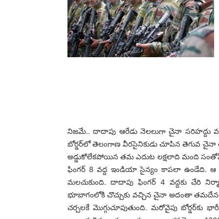
నిజ‌మే.. దాదాపు ఆరేడు నెల‌లుగా చైనా స‌రి‌హద్దు వ‌ద
బోర్డ‌ర్‌లో తెలంగాణ వీరసైనికుడు చూపిన తెగువ చైనా లిబ
అడ్డుకోలేక‌పోయిన త‌మ ఎదుట ల‌క్ష‌లాది మంది సంతోష్‌లు 
ఫింగ‌ర్ 8 వ‌ద్ద ఇండియా సైన్యం కాప‌లా ఉండేది. ఆ త‌
మ‌ల‌చుకుంది. దాదాపు ఫింగ‌ర్ 4 వ‌ద్ద‌కు చేరి న
భూబాగంలోకి చొచ్చుకు వ‌చ్చిన చైనా అదంతా త‌మ‌దేనం
చ‌ర్చ‌ల‌కే మొగ్గుచూపుతుంది. మ‌రోవైపు బోర్డ‌ర్‌కు భా