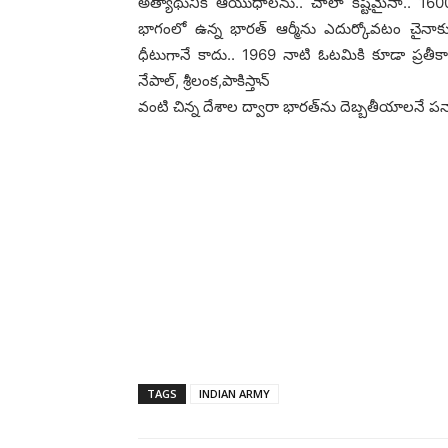
అత్యాథునిక ఆయుధాల‌ను.. చాలా క‌ష్ట‌మైనా.. 1600 అ
భాగంలో ఉన్న భార‌త్ ఆర్మీను ఎదుర్కోవ‌టం చైనాకు
ధీటుగానే కాదు.. 1969 నాటి ఓట‌మికి కూడా ప్ర‌తీకార
నేపాల్‌, శ్రీలంక‌,పాకిస్తాన్‌
వంటి చిన్న దేశాల ద్వారా భార‌త్‌ను దెబ్బ‌తీయాల‌నే ప‌న
TAGS
INDIAN ARMY