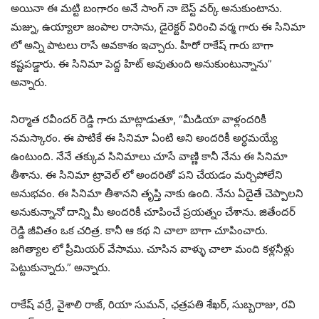
అయినా ఈ మట్టి బంగారం అనే సాంగ్ నా బెస్ట్ వర్క్ అనుకుంటాను.
మజ్ను, ఉయ్యాలా జంపాల రాసాను, డైరెక్టర్ విరించి వర్మ గారు ఈ సినిమా
లో అన్ని పాటలు రాసే అవకాశం ఇచ్చారు. హీరో రాకేష్ గారు బాగా
కష్టపడ్డారు. ఈ సినిమా పెద్ద హిట్ అవుతుంది అనుకుంటున్నాను”
అన్నారు.
నిర్మాత రవీందర్ రెడ్డి గారు మాట్లాడుతూ, “మీడియా వాళ్లందరికీ
నమస్కారం. ఈ పాటికే ఈ సినిమా ఏంటి అని అందరికీ అర్ధమయ్యే
ఉంటుంది. నేనే తక్కువ సినిమాలు చూసే వాణ్ణి కానీ నేను ఈ సినిమా
తీశాను. ఈ సినిమా ట్రావెల్ లో అందరితో పని చేయడం మర్చిపోలేని
అనుభవం. ఈ సినిమా తీశానని తృప్తి నాకు ఉంది. నేను ఏదైతే చెప్పాలని
అనుకున్నానో దాన్ని మీ అందరికీ చూపించే ప్రయత్నం చేశాను. జితేందర్
రెడ్డి జీవితం ఒక చరిత్ర. కానీ ఆ కథ ని చాలా బాగా చూపించారు.
జగిత్యాల లో ప్రీమియర్ వేసాము. చూసిన వాళ్ళు చాలా మంది కళ్లనీళ్లు
పెట్టుకున్నారు.” అన్నారు.
రాకేష్ వర్రే, వైశాలి రాజ్, రియా సుమన్, ఛత్రపతి శేఖర్, సుబ్బరాజు, రవి