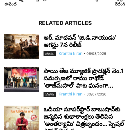
ఈవెంట్
రేటింగ్
RELATED ARTICLES
ఆర్‌. మాధవన్‌ ‘జి.డి.నాయుడు’
ఆగస్టు 7న రిలీజ్
Kranthi kiran
-
06/08/2026
సినీలోకం
సాయి తేజ మ్యూజిక్ ప్రొడక్షన్ నెం.1
సమర్పణలో రాము రాథోడ్
‘తాజ్‌మహల్’ పాట ఘనంగా...
Kranthi kiran
-
30/07/2026
సినీలోకం
ఒడియా సూపర్‌స్టార్ బాబుషాన్‌కు
జన్మదిన శుభాకాంక్షలు తెలిపిన
‘అంతర్యామి’ చిత్రబృందం… స్పెషల్