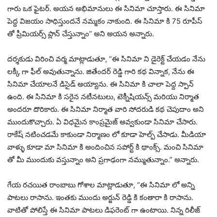
గారు ఒక ఫైటర్. అయన అభిమానులు ఈ సినిమా చూస్తారు. ఈ సినిమా
పెద్ద విజయం సాధిస్తుందనే నమ్మకం నాకుంది. ఈ సినిమా కి 75 రూపీస్
తో ప్రీమియర్స్ ప్లాన్ చేస్తున్నాం” అని అయన అన్నారు.
దర్శకుడు విరించి వర్మ మాట్లాడుతూ, “ఈ సినిమా ని డైరెక్ట్ చేయడం నేను
లక్కీ గా ఫీల్ అవుతున్నాను. జితేందర్ రెడ్డి గారి కథ విన్నాక, నేను ఈ
సినిమా చేయాలనే డిసైడ్ అయ్యాను. ఈ సినిమా కి చాలా పెద్ద స్పాన్
ఉంది. ఈ సినిమా కి సరైన నటీనటులు, టెక్నీషియన్స్ మరియు నిర్మాత
అందరూ దొరికారు. ఈ సినిమా నిర్మాత వారి సోదరుడి కథ చెపుదాం అని
ముందుకొచ్చారు. ఏ విధమైన కాంప్రమైజ్ అవ్వకుండా సినిమా చేసారు.
రాకేష్ నటించడమే కాకుండా నిర్మాణం లో కూడా హెల్ప్ చేసాడు. మీడియా
వాళ్ళు కూడా మా సినిమా కి అందించిన సపోర్ట్ కి థాంక్స్. మంచి సినిమా
తో మీ ముందుకు వస్తున్నాం అని ప్రగాఢంగా నమ్ముతున్నాం.” అన్నారు.
గేయ రచయిత రాంబాబు గోశాల మాట్లాడుతూ, “ఈ సినిమా లో అన్ని
పాటలు రాసాను. ఇంతకు ముందు అర్జున్ రెడ్డి కి కంతారా కి రాసాను.
వాటితో పోలిస్తే ఈ సినిమా పాటలు డిఫరెంట్ గా ఉంటాయి. నిన్న రిలీజ్