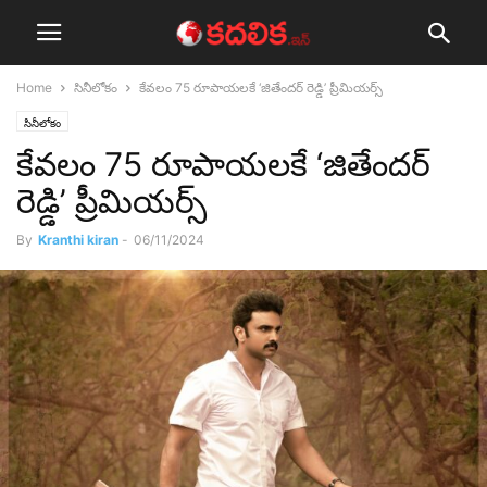
Home
సినీలోకం
కేవలం 75 రూపాయలకే ‘జితేందర్ రెడ్డి’ ప్రీమియర్స్
సినీలోకం
కేవలం 75 రూపాయలకే ‘జితేందర్
రెడ్డి’ ప్రీమియర్స్
By
Kranthi kiran
-
06/11/2024