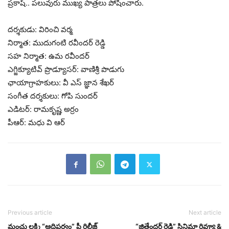
ప్రకాష్.. పలువురు ముఖ్య పాత్రలు పోషించారు.
దర్శకుడు: విరించి వర్మ
నిర్మాత: ముదుగంటి రవీందర్ రెడ్డి
సహ నిర్మాత: ఉమ రవీందర్
ఎగ్జిక్యూటివ్ ప్రొడ్యూసర్: వాణిశ్రీ పొడుగు
ఛాయాగ్రాహకులు: వీ ఎస్ జ్ఞాన శేఖర్
సంగీత దర్శకులు: గోపి సుందర్
ఎడిటర్: రామకృష్ణ అర్రం
పీఆర్: మధు వి ఆర్
Previous article
Next article
మంచు లక్ష్మి “ఆదిపర్వం” ప్రీ రిలీజ్
“జితేందర్ రెడ్డి” సినిమా రివ్యూ &