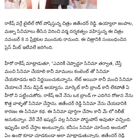
రాకేష్ వర్రే టైటిల్ రోల్ పోషిస్తున్న చిత్రం జితేందర్ రెడ్డి. ఉయ్యాలా జంపాల,
మజ్ను సినిమాలు తీసిన విరించి వర్మ దర్శకత్వం వహిస్తున్న ఈ చిత్రం
నవంబర్ 8 న ప్రేక్షకుల ముందుకు రానుంది. ఈ చిత్రానికి సంబంధించిన
ప్రెస్ మీట్ ఇటీవలే జరిగింది.
హీరో రాకేష్ మాట్లాడుతూ, “ఎవరికీ చెప్పొద్దూ సినిమా తర్వాత, చేస్తే
మంచి సినిమా చేయాలి కానీ మాములు కంటెంట్ తో సినిమా
చేయకూడదు అని నిర్ణయించుకున్నాను. లేట్ అయినా కానీ మంచి సినిమా
చేయాలనే నేను డిసైడ్ అయ్యాను. మార్కెట్ కానీ బ్రాండ్ కానీ లేకపోతే ఏ
హీరో ని పట్టించుకోరు. రాకేష్ అనే నేను ఒక బ్రాండ్ గా ఎదిగిన రోజున నేను
కొత్త వాళ్ళతో సినిమా చేస్తాను. జితేందర్ రెడ్డి సినిమా నేను చేయడానికి
కారణం ఈ సినిమా కథ. ఈ సినిమా పూర్తిగా చేసాం కానీ మే లో రిలీజ్
అనుకున్నాం. వేరే వేరే ఇష్యుస్ వల్ల సినిమా పోస్టుపోన్ అవుతూ వచ్చింది.
ఇప్పుడేం బాన్ చేస్తాం అంటున్నారు. కనీసం సినిమా చూసింది అందులో
ఏం ఉందొ కూడా చూడకుండా అలా మాట్లాడుతున్నారు. జితేందర్ రెడ్డి