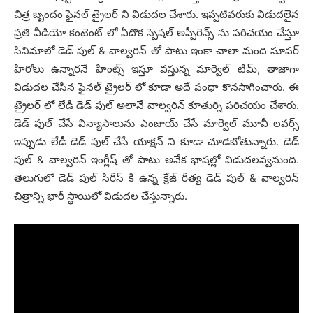
చిత్ర బృందం ఫైన‌ల్ ట్రైల‌ర్ ని విడుద‌ల చేశారు. ఇప్ప‌టివ‌రుకు విడుద‌లైన
ప్ర‌తి వీడియో కంటెంట్ లో ఏదొక స్పెష‌ల్ అప్పీరెన్స్ ను ప‌రిచ‌యం చేస్తూ
సినిమాలో డెడ్ పుల్ & వాల్వ‌రిన్ తో పాటు ఇంకా చాలా మంది సూప‌ర్
హీరోలు ఉన్నార‌నే హింట్స్ ఇస్తూ వ‌స్తున్న మార్వెల్ టీమ్, తాజాగా
విడుద‌ల చేసిన ఫైన‌ల్ ట్రైల‌ర్ లో కూడా అదే పంధా కొన‌సాగించారు. ఈ
ట్రైల‌ర్ లో లేడీ డెడ్ పుల్ అలానే వాల్వ‌రిన్ కూతుర్ని ప‌రిచ‌యం చేశారు.
డెడ్ పుల్ చేసే విన్యాసాలును ఎంజాయ్ చేసే మార్వెల్ మూవీ ల‌వ‌ర్స్
ఇప్పుడు లేడీ డెడ్ పుల్ చేసే యాక్ష‌న్ ని కూడా చూడ‌బోతున్నారు. డెడ్
పుల్ & వాల్వ‌రిన్ ఇంగ్లీష్ తో పాటు అనేక భాష‌ల్లో విడుద‌లవ్వ‌నుంది.
తెలుగులో డెడ్ పుల్ సిరీస్ కి ఉన్న క్రేజ్ రీత్య డెడ్ పుల్ & వాల్వ‌రిన్
చిత్రాన్ని భారీ స్థాయిలో విడుద‌ల చేస్తున్నారు.