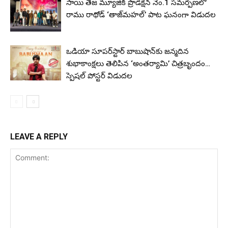
సాయి తేజ మ్యూజిక్ ప్రొడక్షన్ నెం.1 సమర్పణలో
రాము రాథోడ్ ‘తాజ్‌మహల్’ పాట ఘనంగా విడుదల
ఒడియా సూపర్‌స్టార్ బాబుషాన్‌కు జన్మదిన
శుభాకాంక్షలు తెలిపిన ‘అంతర్యామి’ చిత్రబృందం…
స్పెషల్ పోస్టర్ విడుదల
LEAVE A REPLY