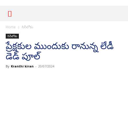
Home
సినీలోకం
సినీలోకం
ప్రేక్షకుల ముందుకు రానున్న లేడీ
డెడ్ పూల్
By
Kranthi kiran
-
20/07/2024