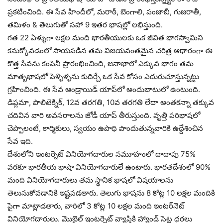
ప్రకటించింది. ఈ సేవ హిందీలో, మరాఠీ, బెంగాలి, పంజాబీ, గుజరాతీ,
తమిళం & తెలుగుతో సహా 9 ఇతర భాషల్లో లభిస్తుంది.
గత 22 ఏళ్ళుగా లక్షల మంది భారతీయులకు ఒక జీవిత భాగస్వామిని
కనుక్కోవడంలో సాయపడిన తమ విజయవంతమైన చరిత్ర ఆధారంగా ఈ
కొత్త సేవను కంపెనీ ప్రారంభించింది, జనాభాలో ఎక్కువ భాగం తమ
మాతృభాషలో పెళ్ళిళ్ళను కుదిర్చే ఒక సేవ కోసం ఎదురుచూస్తున్నట్టు
గ్రహించింది. ఈ సేవ ఆండ్రాయిడ్ యాప్‌లో అందుబాటులో ఉంటుంది.
డిప్లమా, పాలిటెక్నిక్, 12వ తరగతి, 10వ తరగతి లేదా అంతకన్నా తక్కువ
చదివిన వారి అవసరాలను జోడీ యాప్ తీరుస్తుంది. వృత్తి పరిభాషలో
చెప్పాలంటే, కార్మికులు, స్వయం ఉపాధి పొందుతున్నవారికి ఉద్దేశించిన
సేవ ఇది.
దేశంలోని ఇంటర్నెట్ వినియోగదారుల సమూహంలో దాదాపు 75%
వరకూ భారతీయ భాషా వినియోగదారులే ఉంటారు. భారతదేశంలో 90%
మంది వినియోగదారులు తమ స్థానిక భాషలో విషయాలను
తెలుసుకోవడానికి ఇష్టపడతారు. తెలుగు భాషను 8 కోట్ల 10 లక్షల మందికి
పైగా మాట్లాడతారు, వారిలో 3 కోట్ల 10 లక్షల మంది ఇంటర్‌నెట్
వినియోగదారులు. మొబైల్ ఇంటర్నెట్ వ్యాప్తికి హ్యాండ్ సెట్ల ధరలు