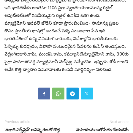
ఇది భారతదేశం అంతటా 110కి పైగా స్వంత-యాజమాన్య రిటైల్
అవుట్‌లెట్‌లతో గణనీయమైన రిటైల్ ఉనికిని కలిగి ఉంది.
మ్యాట్రిమోని ఇటీవలే జోడీని కూడా ప్రారంభించింది- సామాన్య ప్రజల
కోసం ప్రాంతీయ భాషల్లో అందించే పెళ్ళి సంబంధాల సేవ ఇది.
భారతదేశంలో ఉన్న వినియోగదారులకు, విదేశాల్లోని భారతీయులకు
పెళ్ళిళ్ళు కుదర్చడం, వివాహ సంబంధమైన సేవలను కంపెనీ అందిస్తుంది.
వెడ్డింగ్‌బజార్.కామ్, మండప్.కామ్, కమ్యూనిటీమ్యాట్రిమోనీ.కామ్, 300కు
పైగా సామాజికవర్గ మ్యాట్రిమోనీ వెబ్‌సైట్ల సమ్మేళనం, ఇప్పుడు జోడీ లాంటి
అనేక కొత్త వ్యాపార నమూనాలకు కంపెనీ మార్గదర్శిగా నిలిచింది.
Previous article
Next article
‘ఉగాది ఎక్స్‌ప్రెస్’ ఆవిష్కరణతో కొత్త
మహిళలను బలోపేతం చేయడమే