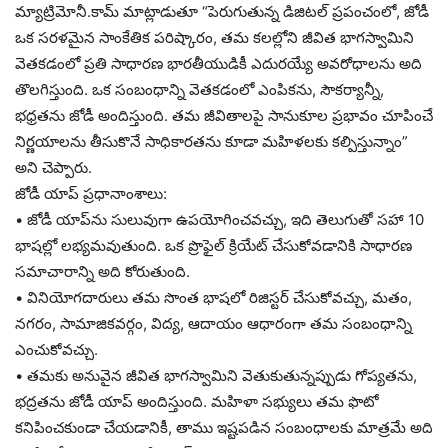
మ్యాట్రిమోనీ.కామ్ మాట్లాడుతూ “పెరుగుతున్న డిజిటల్ ప్రపంచంలో, జోడీ
ఒక సరళమైన సాంకేతిక పరిష్కారం, తమ కలల్లోని జీవిత భాగస్వామిని
వెతకడంలో ప్రతి సాధారణ భారతీయుడికీ ఎదురయ్యే అవరోధాలను అది
తొలగిస్తుంది. ఒక సంబంధాన్ని వెతకడంలో ఎంపికను, సౌకర్యాన్నీ,
భధ్రతను జోడీ అందిస్తుంది. తమ జీవితాలపై సానుకూల ప్రభావం చూపించే
నిర్ణయాలను తీసుకొనే సాధికారతను కూడా మహిళలకు కల్పిస్తున్నాం”
అని చెప్పారు.
జోడీ యాప్ ప్రధానాంశాలు:
• జోడీ యాప్‌ను సులువుగా ఉపయోగించవచ్చు, ఇది తెలుగుతో సహా 10
భాషల్లో లభ్యమవుతుంది. ఒక ప్రొఫైల్ క్రియేట్ చేసుకోవడానికి సాధారణ
సమాచారాన్ని అది కోరుతుంది.
• వినియోగదారులు తమ సొంత భాషలో రిజిస్టర్ చేసుకోవచ్చు, మతం,
నగరం, సామాజికవర్గం, విద్య, ఆదాయం ఆధారంగా తమ సంబంధాన్ని
ఎంచుకోవచ్చు.
• తమకు అనువైన జీవిత భాగస్వామిని వెతుకుతున్నప్పుడు గోప్యతను,
భద్రతను జోడీ యాప్ అందిస్తుంది. మహిళా సభ్యులు తమ ఫొటో
కనిపించకుండా చేయడానికీ, తాము ఇష్టపడిన సంబంధాలకు మాత్రమే అది