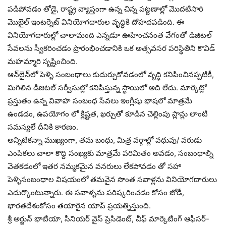
పడిపోవడం తోడై, రాష్ట్ర వ్యాప్తంగా ఉన్న చిన్న పట్టణాల్లో మొదటిసారి
మొబైల్ ఇంటర్నెట్ వినియోగదారుల వృద్ధికి దోహదపడింది. ఈ
వినియోగదారుల్లో చాలామంది ఎన్నడూ ఊహించనంత వేగంతో డిజిటల్
సేవలను స్వీకరించడం ప్రారంభించడానికి ఒక అత్సవసర పరిస్థితిని కొవిడ్
మహమ్మారి సృష్టించింది.
ఆన్‌లైన్‌లో పెళ్ళి సంబంధాలు కుదుర్చుకోవడంలో వృద్ధి కనిపించినప్పటికీ,
మిగిలిన డిజిటల్ సర్వీసుల్లో కనిపిస్తున్న స్థాయిలో అది లేదు. మార్కెట్లో
ప్రస్తుతం ఉన్న వివాహ సంబంధ సేవలు ఇంగ్లీషు భాషలో మాత్రమే
ఉండడం, ఉపయోగం లో క్లిష్టత, ఖర్చుతో కూడిన చెల్లింపు ప్లాన్లు లాంటి
సమస్యలే దీనికి కారణం.
అన్నిటికన్నా ముఖ్యంగా, తమ బంధు, మిత్ర వర్గాల్లో వధువు/ వరుడు
ఎంపికలు చాలా కొద్ది సంఖ్యకు మాత్రమే పరిమితం అవడం, సంబంధాల్ని
వెతకడంలో ఇతర నమ్మకమైన వనరులు లేకపోవడం తో సహా
పెళ్ళిసంబంధాల విషయంలో తమవైన సొంత సవాళ్లను వినియోగదారులు
ఎదుర్కొంటున్నారు. ఈ సవాళ్ళను పరిష్కరించడం కోసం జోడీ,
భారతదేశంకోసం తయారైన యాప్ ప్రయత్నిస్తుంది.
శ్రీ అర్జున్ భాటియా, సీనియర్ వైస్ ప్రెసిడెంట్, చీఫ్ మార్కెటింగ్ ఆఫీసర్-