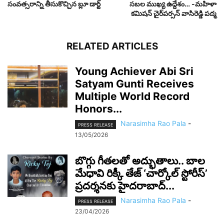
సంవత్సరాన్ని తీసుకొచ్చిన బ్లూ డార్ట్
సబల ముఖ్య ఉద్దేశం… -మహిళా
కమిషన్‌ చైర్‌పర్సన్‌ వాసిరెడ్డి పద్మ
RELATED ARTICLES
Young Achiever Abi Sri
Satyam Gunti Receives
Multiple World Record
Honors...
Narasimha Rao Pala
-
PRESS RELEASE
13/05/2026
బొగ్గు గీతలతో అద్భుతాలు.. బాల
మేధావి రిక్కీ తేజ్ ‘చార్కోల్ స్టోరీస్’
ప్రదర్శనకు హైదరాబాద్...
Narasimha Rao Pala
-
PRESS RELEASE
23/04/2026