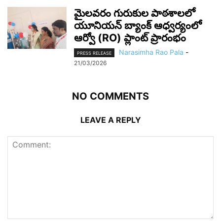
మైలవరం గురుకుల పాఠశాలలో
యూనియన్ బ్యాంక్ ఆధ్వర్యంలో
ఆర్వో (RO) ప్లాంట్ ప్రారంభం
Narasimha Rao Pala
-
PRESS RELEASE
21/03/2026
NO COMMENTS
LEAVE A REPLY