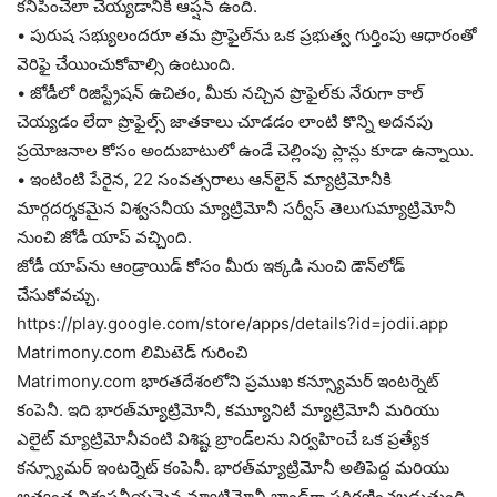
కనిపించేలా చెయ్యడానికి ఆప్షన్ ఉంది.
• పురుష సభ్యులందరూ తమ ప్రొఫైల్‌ను ఒక ప్రభుత్వ గుర్తింపు ఆధారంతో
వెరిఫై చేయించుకోవాల్సి ఉంటుంది.
• జోడీలో రిజిస్ట్రేషన్ ఉచితం, మీకు నచ్చిన ప్రొఫైల్‌కు నేరుగా కాల్
చెయ్యడం లేదా ప్రొఫైల్స్ జాతకాలు చూడడం లాంటి కొన్ని అదనపు
ప్రయోజనాల కోసం అందుబాటులో ఉండే చెల్లింపు ప్లాన్లు కూడా ఉన్నాయి.
• ఇంటింటి పేరైన, 22 సంవత్సరాలు ఆన్‌లైన్ మ్యాట్రిమోనీకి
మార్గదర్శకమైన విశ్వసనీయ మ్యాట్రిమోనీ సర్వీస్ తెలుగుమ్యాట్రిమోనీ
నుంచి జోడీ యాప్ వచ్చింది.
జోడీ యాప్‌ను ఆండ్రాయిడ్ కోసం మీరు ఇక్కడి నుంచి డౌన్‌లోడ్
చేసుకోవచ్చు.
https://play.google.com/store/apps/details?id=jodii.app
Matrimony.com లిమిటెడ్ గురించి
Matrimony.com భారతదేశంలోని ప్రముఖ కన్స్యూమర్ ఇంటర్నెట్
కంపెనీ. ఇది భారత్‌మ్యాట్రిమోనీ, కమ్యూనిటీ మ్యాట్రిమోనీ మరియు
ఎలైట్ మ్యాట్రిమోనీవంటి విశిష్ట బ్రాండ్‌లను నిర్వహించే ఒక ప్రత్యేక
కన్స్యూమర్ ఇంటర్నెట్ కంపెనీ. భారత్‌మ్యాట్రిమోనీ అతిపెద్ద మరియు
అత్యంత విశ్వసనీయమైన మ్యాట్రిమోనీ బ్రాండ్‌గా పరిగణించబడుతుంది,