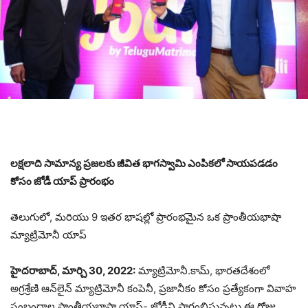
లక్షలాది సామాన్య ప్రజలకు జీవిత భాగస్వామి ఎంపికలో సాయపడడం
కోసం జోడీ యాప్ ప్రారంభం
తెలుగులో, మరియు 9 ఇతర భాషల్లో ప్రారంభమైన ఒక ప్రాంతీయభాషా
మ్యాట్రిమోనీ యాప్
హైదరాబాద్, మార్చి 30, 2022:
మ్యాట్రిమోనీ.కామ్, భారతదేశంలో
అగ్రశ్రేణి ఆన్‌లైన్ మ్యాట్రిమోనీ కంపెనీ, ప్రజానీకం కోసం ప్రత్యేకంగా వివాహ
సంబంధాల ప్రాంతీయభాషా యాప్- జోడీని ప్రారంభిస్తున్నట్టు ఈ రోజు