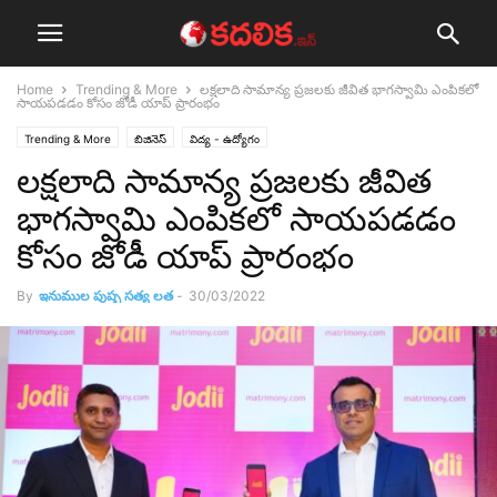
Home
Trending & More
లక్షలాది సామాన్య ప్రజలకు జీవిత భాగస్వామి ఎంపికలో
సాయపడడం కోసం జోడీ యాప్ ప్రారంభం
Trending & More
బిజినెస్
విద్య - ఉద్యోగం
లక్షలాది సామాన్య ప్రజలకు జీవిత
భాగస్వామి ఎంపికలో సాయపడడం
కోసం జోడీ యాప్ ప్రారంభం
By
ఇనుముల పుష్ప సత్య లత
-
30/03/2022