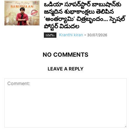
ఒడియా సూపర్‌స్టార్ బాబుషాన్‌కు
జన్మదిన శుభాకాంక్షలు తెలిపిన
‘అంతర్యామి’ చిత్రబృందం… స్పెషల్
పోస్టర్ విడుదల
Kranthi kiran
-
30/07/2026
సినీలోకం
NO COMMENTS
LEAVE A REPLY