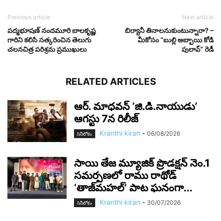
Previous article
Next article
పద్మభూషణ్ నందమూరి బాలకృష్ణ
బిర్యానీ తినాలనుకుంటున్నారా? –
గారిని కలిసి సత్కరించిన తెలుగు
మీకోసం “బుల్లి అబ్బాయి కోడి
చలనచిత్ర పరిశ్రమ ప్రముఖులు
పులావ్” రెడీ
RELATED ARTICLES
ఆర్‌. మాధవన్‌ ‘జి.డి.నాయుడు’
ఆగస్టు 7న రిలీజ్
Kranthi kiran
-
06/08/2026
సినీలోకం
సాయి తేజ మ్యూజిక్ ప్రొడక్షన్ నెం.1
సమర్పణలో రాము రాథోడ్
‘తాజ్‌మహల్’ పాట ఘనంగా...
Kranthi kiran
-
30/07/2026
సినీలోకం