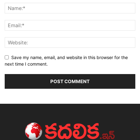
Save my name, email, and website in this browser for the
next time I comment.