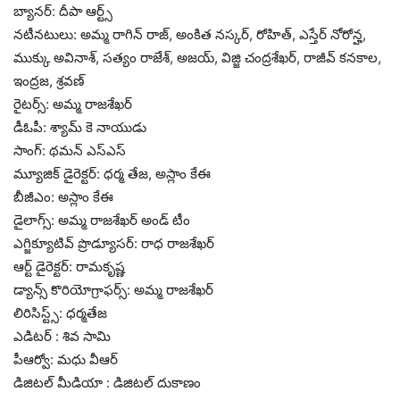
బ్యానర్: దీపా ఆర్ట్స్
నటీనటులు: అమ్మ రాగిన్ రాజ్, అంకిత నస్కర్, రోహిత్, ఎస్తేర్ నోరోన్హ,
ముక్కు అవినాశ్, సత్యం రాజేశ్, అజయ్, విజ్జి చంద్రశేఖర్, రాజీవ్ కనకాల,
ఇంద్రజ, శ్రవణ్
రైటర్స్: అమ్మ రాజశేఖర్
డీఓపీ: శ్యామ్ కె నాయుడు
సాంగ్: థమన్ ఎస్‌ఎస్
మ్యూజిక్ డైరెక్టర్: ధర్మ తేజ, అస్లాం కేఈ
బీజీఎం: అస్లాం కేఈ
డైలాగ్స్: అమ్మ రాజశేఖర్ అండ్ టీం
ఎగ్జిక్యూటివ్ ప్రొడ్యూసర్: రాధ రాజశేఖర్
ఆర్ట్ డైరెక్టర్: రామకృష్ణ
డ్యాన్స్ కొరియోగ్రాఫర్స్: అమ్మ రాజశేఖర్
లిరిసిస్ట్స్: ధర్మతేజ
ఎడిటర్ : శివ సామి
పీఆర్వో: మధు వీఆర్
డిజిటల్ మీడియా : డిజిటల్ దుకాణం