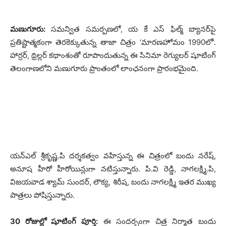
మణుగూరు:
సమన్విత సమర్పణలో, య కే ఎస్ ఫిల్మ్ బ్యానర్‌పై
ప్రతిష్టాత్మకంగా తెరకెక్కుతున్న తాజా చిత్రం ‘మారణహోమం 1990లో’.
హార్రర్, థ్రిల్లర్ కథాంశంతో రూపొందుతున్న ఈ సినిమా రెగ్యులర్ షూటింగ్
తెలంగాణలోని మణుగూరు ప్రాంతంలో లాంఛనంగా ప్రారంభమైంది.
యన్ఎల్ శ్రీకృష్ణ.పి దర్శకత్వం వహిస్తున్న ఈ చిత్రంలో బందు నరేష్,
అనూష హీరో హీరోయిన్లుగా నటిస్తున్నారు. పి.వి రెడ్డి, నాగలక్ష్మి.పి,
విజయవాడ శ్యామ్ సుందర్, లౌక్య, శిరీష, బందు నాగలక్ష్మి ఇతర ముఖ్య
పాత్రలు పోషిస్తున్నారు.
30 రోజుల్లో షూటింగ్ పూర్తి:
ఈ సందర్భంగా చిత్ర నిర్మాత బందు