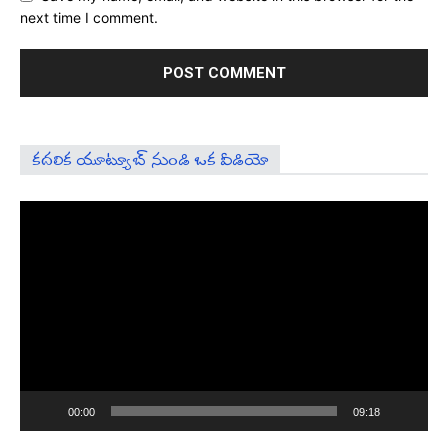
next time I comment.
కదలిక యూట్యూబ్ నుండి ఒక వీడియో
Video
Player
00:00
09:18