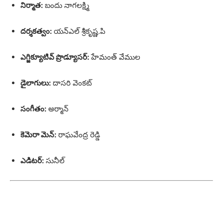
నిర్మాత:
బందు నాగలక్ష్మి
దర్శకత్వం:
యన్ఎల్ శ్రీకృష్ణ.పి
ఎగ్జిక్యూటివ్ ప్రొడ్యూసర్:
హేమంత్ వేముల
డైలాగులు:
దాసరి వెంకట్
సంగీతం:
అర్మాన్
కెమెరా మెన్:
రాఘవేంద్ర రెడ్డి
ఎడిటర్:
సునీల్