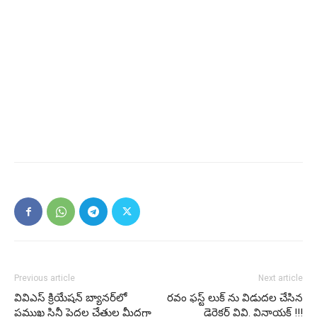
Previous article
Next article
వివిఎస్ క్రియేషన్ బ్యానర్‌లో
రవం ఫస్ట్ లుక్ ను విడుదల చేసిన
ప్రముఖ సినీ పెద్దల చేతుల మీదగా
డైరెక్టర్ వివి. వినాయక్ !!!