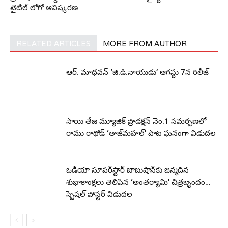
టైటిల్ లోగో ఆవిష్కరణ
RELATED ARTICLES
MORE FROM AUTHOR
ఆర్‌. మాధవన్‌ ‘జి.డి.నాయుడు’ ఆగస్టు 7న రిలీజ్
సాయి తేజ మ్యూజిక్ ప్రొడక్షన్ నెం.1 సమర్పణలో
రాము రాథోడ్ ‘తాజ్‌మహల్’ పాట ఘనంగా విడుదల
ఒడియా సూపర్‌స్టార్ బాబుషాన్‌కు జన్మదిన
శుభాకాంక్షలు తెలిపిన ‘అంతర్యామి’ చిత్రబృందం…
స్పెషల్ పోస్టర్ విడుదల