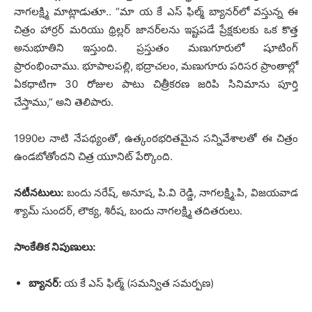
నాగలక్ష్మి మాట్లాడుతూ.. “మా య కే ఎస్ ఫిల్మ్ బ్యానర్‌లో వస్తున్న ఈ
చిత్రం హార్రర్ మరియు థ్రిల్లర్ జానర్‌లను ఇష్టపడే ప్రేక్షకులకు ఒక కొత్త
అనుభూతిని ఇస్తుంది. ప్రస్తుతం మణుగూరులో షూటింగ్
ప్రారంభించాము. భూపాలపల్లి, భద్రాచలం, మణుగూరు పరిసర ప్రాంతాల్లో
ఏకధాటిగా 30 రోజుల పాటు చిత్రీకరణ జరిపి సినిమాను పూర్తి
చేస్తాము,” అని తెలిపారు.
1990ల నాటి నేపథ్యంతో, ఉత్కంఠభరితమైన సన్నివేశాలతో ఈ చిత్రం
ఉండబోతోందని చిత్ర యూనిట్ పేర్కొంది.
నటీనటులు:
బందు నరేష్, అనూష, పి.వి రెడ్డి, నాగలక్ష్మి.పి, విజయవాడ
శ్యామ్ సుందర్, లౌక్య, శిరీష, బందు నాగలక్ష్మి తదితరులు.
సాంకేతిక నిపుణులు:
బ్యానర్:
య కే ఎస్ ఫిల్మ్ (సమన్విత సమర్పణ)