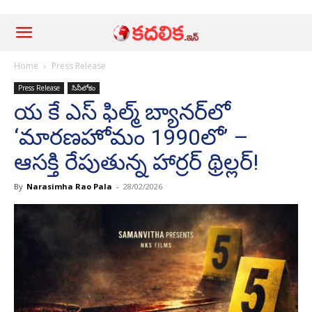
Home
Press Release
Press Release
సినీలోకం
య కే ఎస్ ఫిల్మ్ బ్యానర్‌లో
‘మారణహోమం 1990లో’ –
ఆసక్తి రేపుతున్న హార్రర్ థ్రిల్లర్!
By
Narasimha Rao Pala
-
28/02/2026