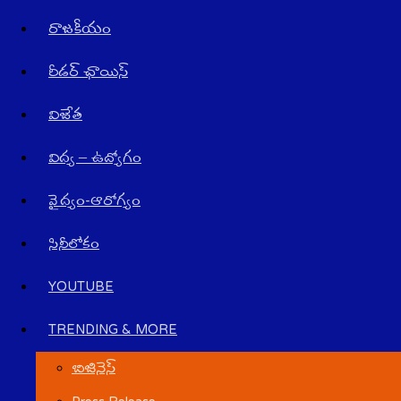
రాజ‌కీయం
రీడర్ ఛాయిస్
విజేత
విద్య – ఉద్యోగం
వైద్యం-ఆరోగ్యం
సినీలోకం
YOUTUBE
TRENDING & MORE
బిజినెస్