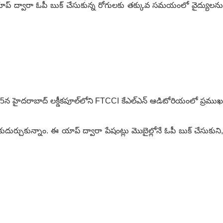
ఈ యాప్ ద్వారా ఓపీ బుక్ చేసుకున్న రోగుల‌కు త‌క్కువ స‌మ‌యంలో వైద్యులను
5న హైదరాబాద్ లక్డీకపూల్‌లోని FTCCI కేఎల్‌ఎన్ ఆడిటోరియంలో ప్రముఖ
ుదుర్చుకున్నాం. ఈ యాప్ ద్వారా పేషంట్లు మొబైల్లోనే ఓపీ బుక్ చేసుకుని,