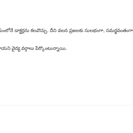
ంలోనే డాక్టర్లను కలవొచ్చు. దీని వలన ప్రజలకు సులభంగా, సమర్థవంతంగా
 వైద్య వర్గాలు పేర్కొంటున్నాయి.