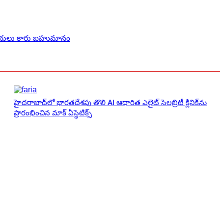
ూపాయలు కారు బహుమానం
హైదరాబాద్‌లో భారతదేశపు తొలి AI ఆధారిత ఎలైట్ సెలబ్రిటీ క్లినిక్‌ను
ప్రారంభించిన మాక్ ఏస్థెటిక్స్