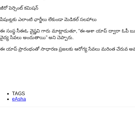
జీరో పెర్సెంట్ కమిషన్
పేషంట్లకు ఎలాంటి ఛార్జీలు లేకుండా మెడికల్ సలహాలు
ఈ సంస్థ సీఈఓ వైష్ణవి గారు మాట్లాడుతూ, “ఈ-ఆశా యాప్ ద్వారా ఓపీ బుక
వైద్య సేవలు అందుతాయి” అని చెప్పారు.
ఈ యాప్ ప్రారంభంతో సాధారణ ప్రజలకు ఆరోగ్య సేవలు మరింత చేరువ అవ
TAGS
eAsha