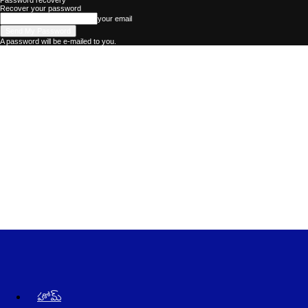
Password recovery
Recover your password
your email
A password will be e-mailed to you.
Kadhalika
–
The
Best
Telugu
News
Website
in
AndraPradesh
and
Telangana
హోమ్