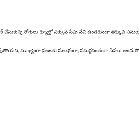
్ చేసుకున్న రోగులు క్యూల్లో ఎక్కువ సేపు వేచి ఉండకుండా తక్కువ సమయ
ుతాయని, ముఖ్యంగా ప్రజలకు సులభంగా, సమర్థవంతంగా సేవలు అందుతాయని