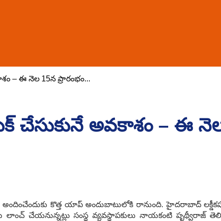
ాశం – ఈ నెల 15న ప్రారంభం...
బుక్ చేసుకునే అవకాశం – ఈ నె
లు అందించేందుకు కొత్త యాప్ అందుబాటులోకి రానుంది. హైద‌రాబాద్ ల‌క
ు లాంచ్ చేయ‌నున్న‌ట్లు సంస్థ వ్య‌వ‌స్థాప‌కులు నాయకంటి పృథ్వీరాజ్ తెల