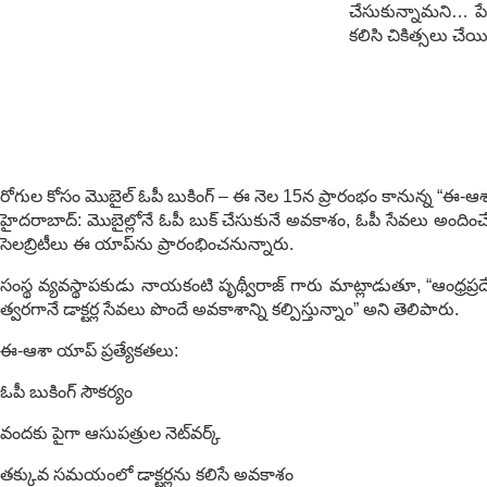
చేసుకున్నామ‌ని… పే
క‌లిసి చికిత్స‌లు చేయ
రోగుల కోసం మొబైల్ ఓపీ బుకింగ్ – ఈ నెల 15న ప్రారంభం కానున్న “ఈ-ఆ
హైదరాబాద్: మొబైల్లోనే ఓపీ బుక్ చేసుకునే అవకాశం, ఓపీ సేవలు అందిం
సెలబ్రిటీలు ఈ యాప్‌ను ప్రారంభించనున్నారు.
సంస్థ వ్యవస్థాపకుడు నాయకంటి పృథ్వీరాజ్ గారు మాట్లాడుతూ, “ఆంధ్రప్రదే
త్వరగానే డాక్టర్ల సేవలు పొందే అవకాశాన్ని కల్పిస్తున్నాం” అని తెలిపారు.
ఈ-ఆశా యాప్ ప్రత్యేకతలు:
ఓపీ బుకింగ్ సౌకర్యం
వందకు పైగా ఆసుపత్రుల నెట్‌వర్క్
తక్కువ సమయంలో డాక్టర్లను కలిసే అవకాశం