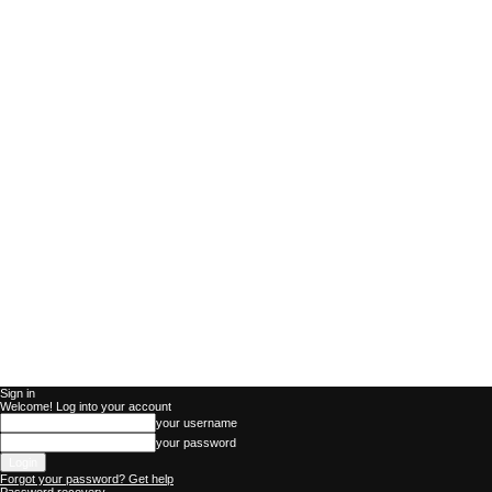
Sign in
Welcome! Log into your account
your username
your password
Forgot your password? Get help