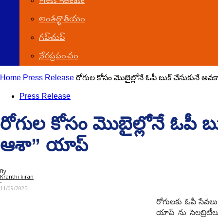
Press Release
అంతర్జాతీయం
గ‌ప్‌చుప్
నేర‌ప్ర‌పంచం
Home
Press Release
రోగుల కోసం మొబైల్లోనే ఓపీ బుక్ చేసుకునే అవక
Press Release
రోగుల కోసం మొబైల్లోనే ఓపీ 
ఆశా” యాప్
By
Kranthi kiran
-
11/09/2025
రోగుల‌కు ఓపీ సేవ‌
యాప్ ను సెల‌బ్రిటీల