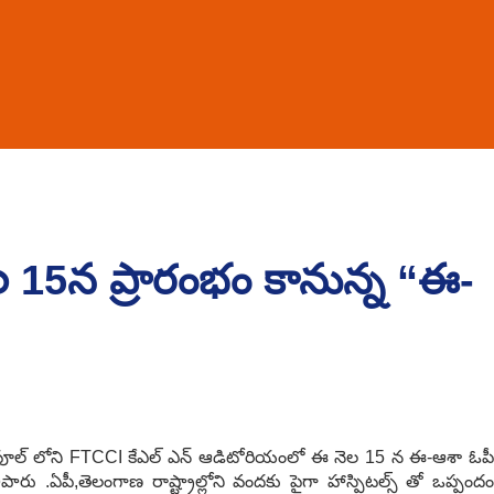
ల 15న ప్రారంభం కానున్న “ఈ-
్డీక‌పూల్ లోని FTCCI కేఎల్ ఎన్ ఆడిటోరియంలో ఈ నెల 15 న ఈ-ఆశా ఓపీ
ిపారు .ఏపీ,తెలంగాణ రాష్ట్రాల్లోని వంద‌కు పైగా హాస్పిట‌ల్స్ తో ఒప్పందం