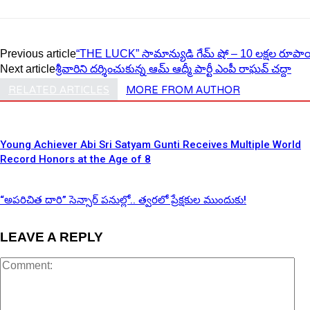
Previous article
“THE LUCK” సామాన్యుడి గేమ్ షో – 10 లక్షల ర
Next article
శ్రీవారిని దర్శించుకున్న ఆమ్ ఆద్మీ పార్టీ ఎంపీ రాఘవ్ చద్దా
RELATED ARTICLES
MORE FROM AUTHOR
Young Achiever Abi Sri Satyam Gunti Receives Multiple World
Record Honors at the Age of 8
“అపరిచిత దారి” సెన్సార్ పనుల్లో.. త్వరలో ప్రేక్షకుల ముందుకు!
LEAVE A REPLY