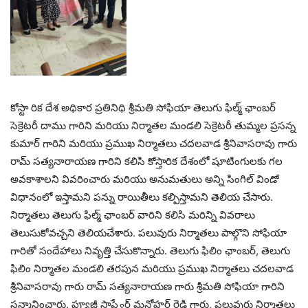
కోస్టా రిక దేశ అధికార ప్రతినిధి శ్రీమతి సోఫియా తెలుగు ఫిల్మ్ ఛాంబర్
సెక్రెటరీ దాము గారిని మరియు నిర్మాతల మండలి సెక్రెటరీ తుమ్మల ప్రసన్న
కుమార్ గారిని మరియు ప్రముఖ నిర్మాతలు చదలవాడ శ్రీనివాసరావు గారు
రామ్ సత్యనారాయణ గారిని కలిసి కోస్తారిక దేశంలో షూటింగులకు గల
అవకాశాలని వివరించారు మరియు అనుమతులు అన్ని సింగిల్ విండో
విధానంలో ఇస్తామని పన్ను రాయితీలు కల్పిస్తామని తెలియ చేసారు.
నిర్మాతలు తెలుగు ఫిల్మ్ ఛాంబర్ వారిని కలిసి మరిన్ని వివరాలు
తెలుసుకోవచ్చని తెలియచేశారు. పలువురు నిర్మాతలు పాల్గొని సోఫియా
గారితో సందేహాలు నివృత్తి చేసుకొన్నారు. తెలుగు ఫిలిం ఛాంబర్, తెలుగు
ఫిలిం నిర్మాతల మండలి తరపున మరియు ప్రముఖ నిర్మాతలు చదలవాడ
శ్రీనివాసరావు గారు రామ్ సత్యనారాయణ గారు శ్రీమతి సోఫియా గారిని
సన్మానించారు. ఫ్యూజీ సాఫ్ట్వేర్ మనోహర్ రెడ్డి గారు, పలువురు నిర్మాతలు