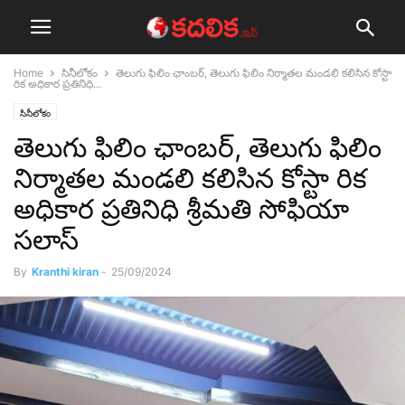
Home
సినీలోకం
తెలుగు ఫిలిం ఛాంబర్, తెలుగు ఫిలిం నిర్మాతల మండలి కలిసిన కోస్టా
రిక అధికార ప్రతినిధి...
సినీలోకం
తెలుగు ఫిలిం ఛాంబర్, తెలుగు ఫిలిం
నిర్మాతల మండలి కలిసిన కోస్టా రిక
అధికార ప్రతినిధి శ్రీమతి సోఫియా
సలాస్
By
Kranthi kiran
-
25/09/2024