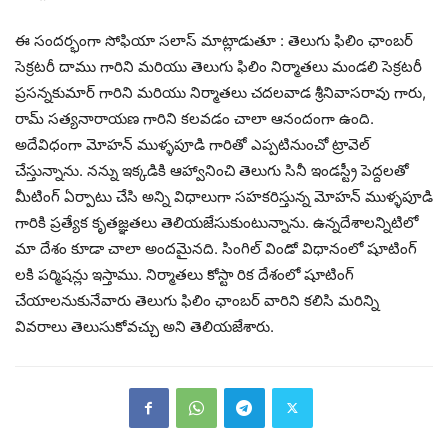
ఈ సందర్భంగా సోఫియా సలాస్ మాట్లాడుతూ : తెలుగు ఫిలిం ఛాంబర్
సెక్రటరీ దాము గారిని మరియు తెలుగు ఫిలిం నిర్మాతలు మండలి సెక్రటరీ
ప్రసన్నకుమార్ గారిని మరియు నిర్మాతలు చదలవాడ శ్రీనివాసరావు గారు,
రామ్ సత్యనారాయణ గారిని కలవడం చాలా ఆనందంగా ఉంది.
అదేవిధంగా మోహన్ ముళ్ళపూడి గారితో ఎప్పటినుంచో ట్రావెల్
చేస్తున్నాను. నన్ను ఇక్కడికి ఆహ్వానించి తెలుగు సినీ ఇండస్ట్రీ పెద్దలతో
మీటింగ్ ఏర్పాటు చేసి అన్ని విధాలుగా సహకరిస్తున్న మోహన్ ముళ్ళపూడి
గారికి ప్రత్యేక కృతజ్ఞతలు తెలియజేసుకుంటున్నాను. ఉన్నదేశాలన్నిటిలో
మా దేశం కూడా చాలా అందమైనది. సింగిల్ విండో విధానంలో షూటింగ్
లకి పర్మిషన్లు ఇస్తాము. నిర్మాతలు కోస్టా రిక దేశంలో షూటింగ్
చేయాలనుకునేవారు తెలుగు ఫిలిం ఛాంబర్ వారిని కలిసి మరిన్ని
వివరాలు తెలుసుకోవచ్చు అని తెలియజేశారు.