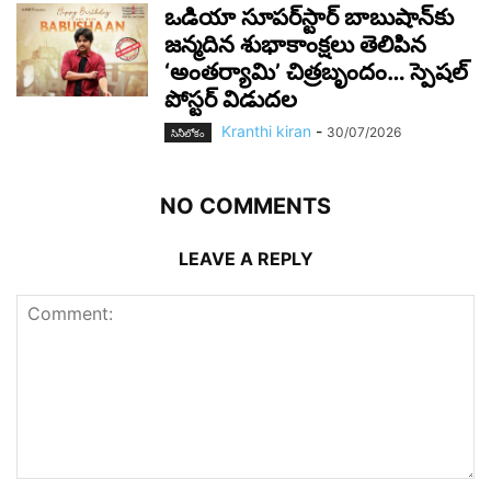
ఒడియా సూపర్‌స్టార్ బాబుషాన్‌కు
జన్మదిన శుభాకాంక్షలు తెలిపిన
‘అంతర్యామి’ చిత్రబృందం… స్పెషల్
పోస్టర్ విడుదల
Kranthi kiran
-
30/07/2026
సినీలోకం
NO COMMENTS
LEAVE A REPLY