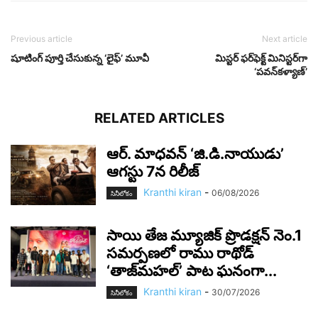
Previous article
Next article
షూటింగ్ పూర్తి చేసుకున్న ‘లైఫ్’ మూవీ
మిస్టర్‌ ఫర్‌ఫెక్ట్‌ మినిస్టర్‌గా
‘పవన్‌కళ్యాణ్‌’
RELATED ARTICLES
ఆర్‌. మాధవన్‌ ‘జి.డి.నాయుడు’
ఆగస్టు 7న రిలీజ్
Kranthi kiran
-
06/08/2026
సినీలోకం
సాయి తేజ మ్యూజిక్ ప్రొడక్షన్ నెం.1
సమర్పణలో రాము రాథోడ్
‘తాజ్‌మహల్’ పాట ఘనంగా...
Kranthi kiran
-
30/07/2026
సినీలోకం