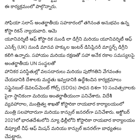
ఈ కార్యక్రమంలో పాల్గొన్నారు.
సోఫియా సలాస్ అంతర్జాతీయ సహకారంలో తగినంత అనుభవం ఉన్న
కోస్టా రికన్ న్యాయవాది. ఆమె
యూనివర్శిటీ ఆఫ్ కోస్టా రిక నుండి లా డిగ్రీని మరియు యూనివర్శిటీ ఆఫ్
ఎసెక్స్ (UK) నుండి మానవ హక్కుల ఇంటర్ డిసిప్లినరీ మాస్టర్స్ డిగ్రీని
కలిగి ఉన్నారు. సహాయం మరియు రక్షణతో సహా అనేక రకాల సమస్యలపై
అంతర్జాతీయ UN సంస్థలతో
హానికర పరిస్థితుల్లో వలసదారులు మరియు పురోగతిని వేగవంతం
చేయడానికి దేశాలకు మద్దతు ఇవ్వడానికి ఉద్దేశించిన కార్యక్రమాలు
సస్టైనబుల్ డెవలప్‌మెంట్ గోల్స్ (SDGs) సాధన దిశగా 10 సంవత్సరాలకు
పైగా స్థానికంగా మరియు అంతర్జాతీయంగా పనిచేశారు. విదేశీ
వ్యవహారాల, మంత్రిత్వ శాఖతో కోస్టారికా రాయబార కార్యాలయంలో
మంత్రి సలహాదారుగా మరియు కాన్సుల్ జనరల్‌గా పనిచేశారు. అక్టోబర్
2021లో భారతదేశంలోని న్యూ ఢిల్లీలోని కోస్టారికా రాయబార కార్యాలయం
డిప్యూటీ చీఫ్ ఆఫ్ మిషన్ మరియు కాన్సుల్ జనరల్‌గా బాధ్యతలు
చేపట్టారు.