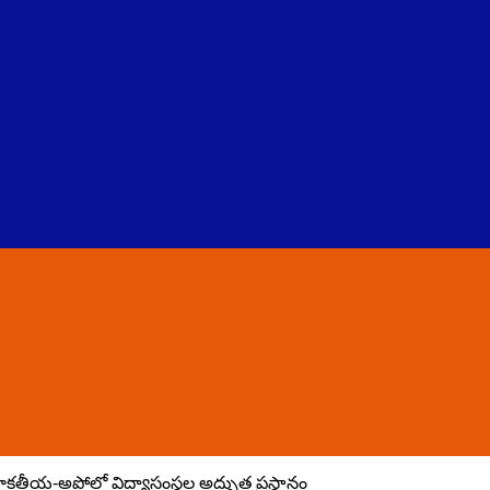
కాకతీయ-అపోలో విద్యాసంస్థల అద్భుత ప్రస్థానం