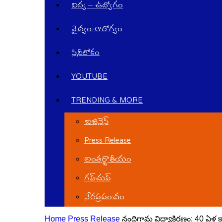
విద్య – ఉద్యోగం
వైద్యం-ఆరోగ్యం
సినీలోకం
YOUTUBE
TRENDING & MORE
బిజినెస్
Press Release
అంతర్జాతీయం
గ‌ప్‌చుప్
నేర‌ప్ర‌పంచం
Home
Press Release
నందిగామ విద్యాకిరణం: 40 ఏళ్ల 