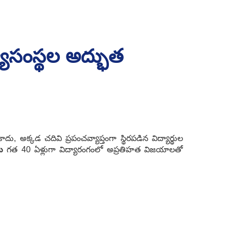
యాసంస్థల అద్భుత
 అక్కడ చదివి ప్రపంచవ్యాప్తంగా స్థిరపడిన విద్యార్థుల
ు
గత 40 ఏళ్లుగా విద్యారంగంలో అప్రతిహత విజయాలతో