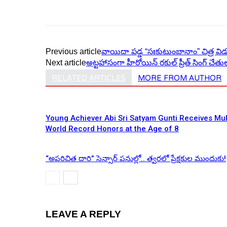
Previous article
వాయిదా పడ్డ “సఃకుటుంబానాం” చిత్ర విడు
Next article
అట్టహాసంగా హీరోయిన్ రకుల్ ప్రీత్ సింగ్ చేత
RELATED ARTICLES
MORE FROM AUTHOR
Young Achiever Abi Sri Satyam Gunti Receives Mul
World Record Honors at the Age of 8
“అపరిచిత దారి” సెన్సార్ పనుల్లో.. త్వరలో ప్రేక్షకుల ముందుకు!
LEAVE A REPLY