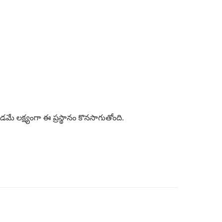
మే లక్ష్యంగా ఈ ప్రస్థానం కొనసాగుతోంది.