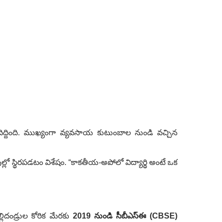
దిద్దింది. ముఖ్యంగా వ్యవసాయ కుటుంబాల నుండి వచ్చిన
ల్లో స్థిరపడటం విశేషం. “కాకతీయ-అపోలో విద్యార్థి అంటే ఒక
లిదండ్రుల కోరిక మేరకు
2019 నుండి సీబీఎస్ఈ (CBSE)