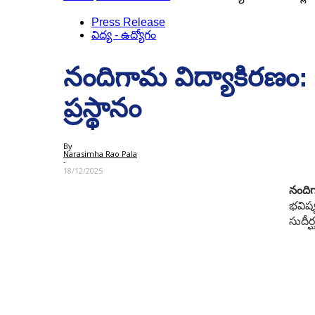
Press Release
విద్య - ఉద్యోగం
నందిగామ విద్యాకిరణం:
ప్రస్థానం
By
Narasimha Rao Pala
-
18/12/2025
నందిగ
భవిష్
సుదీర్