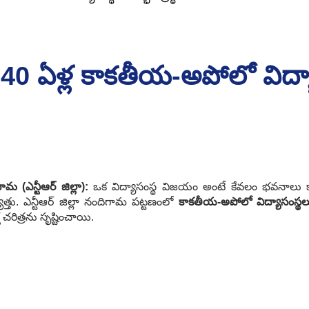
 40 ఏళ్ల కాకతీయ-అపోలో విద్
ామ (ఎన్టీఆర్ జిల్లా):
ఒక విద్యాసంస్థ విజయం అంటే కేవలం భవనాలు కాదు,
యత్తు. ఎన్టీఆర్ జిల్లా నందిగామ పట్టణంలో
కాకతీయ-అపోలో విద్యాసంస్థల
ఘ చరిత్రను సృష్టించాయి.