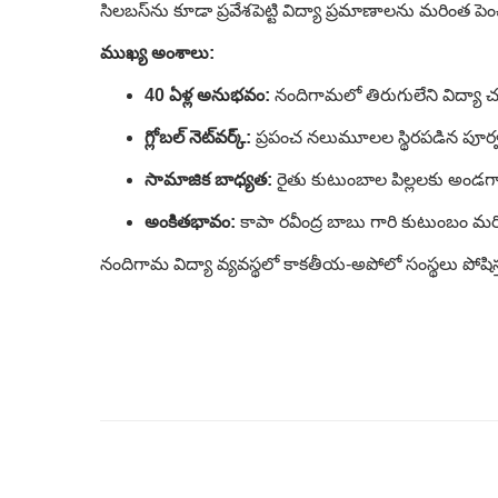
సిలబస్‌ను కూడా ప్రవేశపెట్టి విద్యా ప్రమాణాలను మరింత పె
ముఖ్య అంశాలు:
40 ఏళ్ల అనుభవం:
నందిగామలో తిరుగులేని విద్యా చరి
గ్లోబల్ నెట్‌వర్క్:
ప్రపంచ నలుమూలల స్థిరపడిన పూర్వ వ
సామాజిక బాధ్యత:
రైతు కుటుంబాల పిల్లలకు అండగా 
అంకితభావం:
కాపా రవీంద్ర బాబు గారి కుటుంబం 
నందిగామ విద్యా వ్యవస్థలో కాకతీయ-అపోలో సంస్థలు పోషిస్త