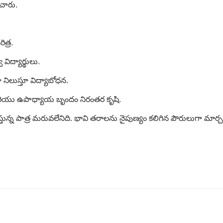
ంచారు.
త్ర.
ిద్యార్థులు.
నిలుస్తూ విద్యాబోధన.
మరియు ఉపాధ్యాయ బృందం నిరంతర కృషి.
ున్న పాత్ర మరువలేనిది. భావి తరాలను నైపుణ్యం కలిగిన పౌరులుగా మార్చడ