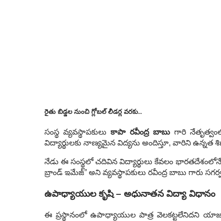
రైతు బిడ్డల నుంచి గ్లోబల్ లీడర్ల వరకు..
సంస్థ వ్యవస్థాపకులు
కాపా రవీంద్ర బాబు
గారి నేతృత్వం
విద్యార్థులకు నాణ్యమైన విద్యను అందిస్తూ, వారిని ఉన్నత శ
నేడు ఈ సంస్థలో చదివిన విద్యార్థులు కేవలం భారతదేశంలోన
బ్రాండ్ ఇమేజ్” అని వ్యవస్థాపకులు రవీంద్ర బాబు గారు సగర్వ
ఉపాధ్యాయుల కృషి – అధునాతన విద్యా విధానం
ఈ ప్రస్థానంలో ఉపాధ్యాయుల పాత్ర వెలకట్టలేనిదని యాజ