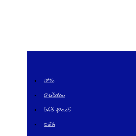
Telugu
News
Website
in
AndraPradesh
and
Telangana
హోమ్
రాజ‌కీయం
రీడర్ ఛాయిస్
విజేత