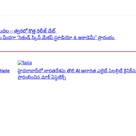
దల – త్వరలో కొత్త రిలీజ్ డేట్
ుల మీదగా “సెకండ్ స్కిన్ మేకప్ స్టూడియో & అకాడెమీ” ప్రారంభం
tiple
హైదరాబాద్‌లో భారతదేశపు తొలి AI ఆధారిత ఎలైట్ సెలబ్రిటీ క్లినిక్‌న
ప్రారంభించిన మాక్ ఏస్థెటిక్స్