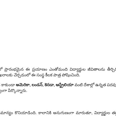
లో ప్రారంభమైన ఈ ప్రయాణం ఎంతోమంది విద్యార్థుల జీవితాలను తీర్చి
ిఖరాలకు చేర్చడంలో ఈ సంస్థ కీలక పాత్ర పోషించింది.
ే కాకుండా
అమెరికా, లండన్, కెనడా, ఆస్ట్రేలియా
వంటి దేశాల్లో ఉన్నత పదవు
ంగా పేర్కొన్నారు.
మాన్యం కొనియాడింది. కాలానికి అనుగుణంగా మారుతూ, విద్యార్థుల తల్