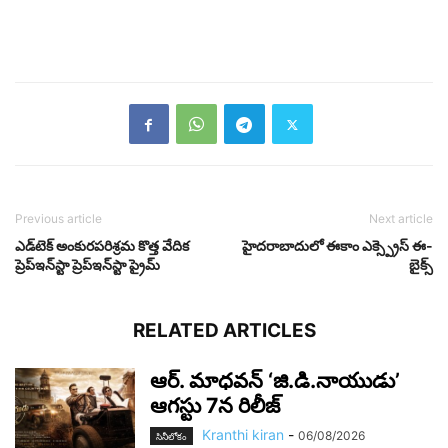
Previous article
Next article
ఎడ్‌టెక్ అంకురపరిశ్రమ కొత్త వేదిక
హైదరాబాదులో ఈకాం ఎక్స్ప్రెస్ ఈ-
ప్రెప్‌ఇన్‌స్టా ప్రెప్‌ఇన్‌స్టా ప్రైమ్
బైక్స్
RELATED ARTICLES
ఆర్‌. మాధవన్‌ ‘జి.డి.నాయుడు’
ఆగస్టు 7న రిలీజ్
Kranthi kiran
-
06/08/2026
సినీలోకం