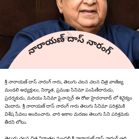
శ్రీ నారాయణ్ దాస్ నారంగ్ గారు, తెలుగు చలన చలన చిత్ర వాణిజ్య
మండలి అధ్యక్షులు, నిర్మాత, ప్రముఖ సినిమా పంపిణీదారుడు,
ప్రదర్శకుడు, మరియు సినిమా ఫైనాన్సర్ ఈ రోజు హైదరాబాద్ లో శివైక్యం
చెందారు. శ్రీ నారాయణ్ దాస్ నారంగ్ గారు తెలుగు సినిమా పరిశ్రమకి
విశేష సేవలు అందించారు. వారి అకాల మరణం తెలుగు సిని పరిశ్రమకు
తీరని లోటు.
తెలుగు చలన చిత్ర నిర్మాతల మండలి శ్రీ నారాయణ్ దాస్ నారంగ్ గారి