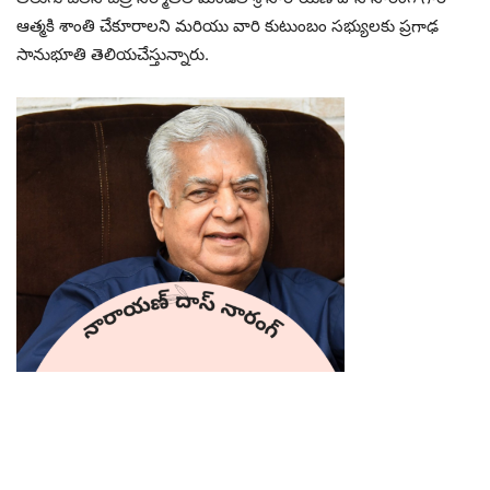
ఆత్మకి శాంతి చేకూరాలని మరియు వారి కుటుంబం సభ్యులకు ప్రగాఢ
సానుభూతి తెలియచేస్తున్నారు.