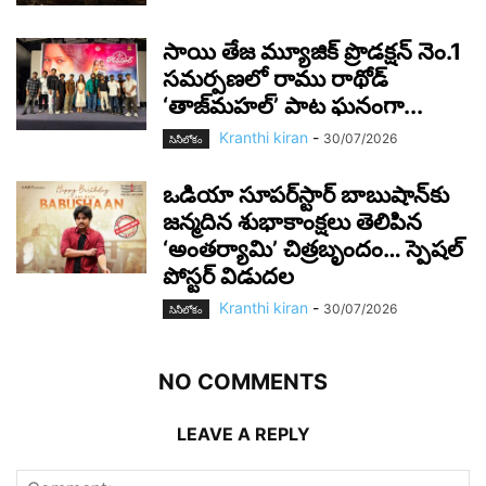
సాయి తేజ మ్యూజిక్ ప్రొడక్షన్ నెం.1
సమర్పణలో రాము రాథోడ్
‘తాజ్‌మహల్’ పాట ఘనంగా...
Kranthi kiran
-
30/07/2026
సినీలోకం
ఒడియా సూపర్‌స్టార్ బాబుషాన్‌కు
జన్మదిన శుభాకాంక్షలు తెలిపిన
‘అంతర్యామి’ చిత్రబృందం… స్పెషల్
పోస్టర్ విడుదల
Kranthi kiran
-
30/07/2026
సినీలోకం
NO COMMENTS
LEAVE A REPLY