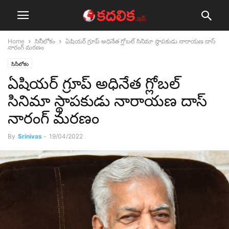
Home
సినీలోకం
ఏషియ‌ర్ గ్రూప్ అధినేత గ్లోబ‌ల్ సినిమా స్థాప‌కుడు నారాయ‌ణ దాస్
నారంగ్ మరణం
సినీలోకం
ఏషియ‌ర్ గ్రూప్ అధినేత గ్లోబ‌ల్
సినిమా స్థాప‌కుడు నారాయ‌ణ దాస్
నారంగ్ మరణం
By
Srinivas
-
19/04/2022