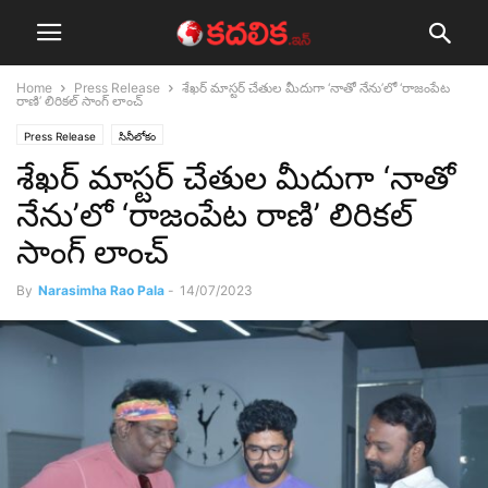
Home
Press Release
శేఖర్ మాస్టర్ చేతుల మీదుగా ‘నాతో నేను’లో ‘రాజంపేట
రాణి’ లిరికల్ సాంగ్ లాంచ్
Press Release
సినీలోకం
శేఖర్ మాస్టర్ చేతుల మీదుగా ‘నాతో
నేను’లో ‘రాజంపేట రాణి’ లిరికల్
సాంగ్ లాంచ్
By
Narasimha Rao Pala
-
14/07/2023