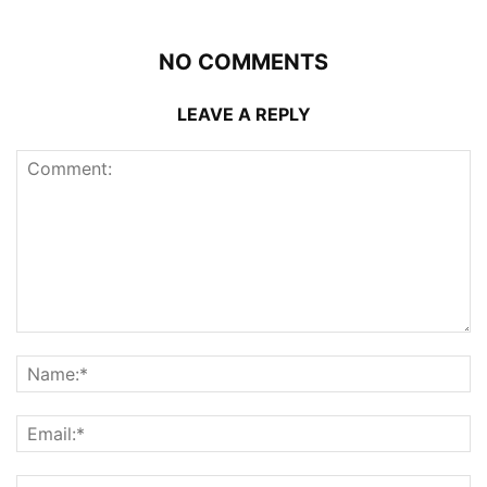
NO COMMENTS
LEAVE A REPLY