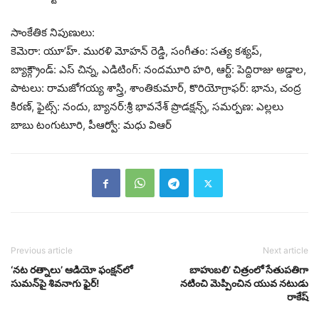
సాంకేతిక నిపుణులు:
కెమెరా: యూ’హ్. మురళి మోహన్ రెడ్డి, సంగీతం: సత్య కశ్యప్,
బ్యాక్గ్రౌండ్: ఎస్ చిన్న, ఎడిటింగ్: నందమూరి హరి, ఆర్ట్: పెద్దిరాజు అడ్డాల,
పాటలు: రామజోగయ్య శాస్త్రి, శాంతికుమార్, కొరియోగ్రాఫర్: భాను, చంద్ర
కిరణ్, ఫైట్స్: నందు, బ్యానర్:శ్రీ భావనేశ్ ప్రొడక్షన్స్, సమర్పణ: ఎల్లలు
బాబు టంగుటూరి, పీఆర్వో: మధు విఆర్
Previous article
Next article
‘నట రత్నాలు’ ఆడియో ఫంక్షన్‌లో
బాహుబలి’ చిత్రంలో సేతుపతిగా
సుమన్‌పై శివనాగు ఫైర్‌!
నటించి మెప్పించిన యువ నటుడు
రాకేష్